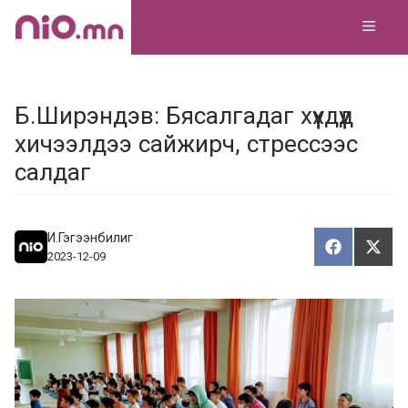
Skip
MEN
to
content
Б.Ширэндэв: Бясалгадаг хүүхдүүд
хичээлдээ сайжирч, стрессээс
салдаг
И.Гэгээнбилиг
Хуваалца
Түгэ
Х
Т
2023-12-09
у
в
г
а
э
а
э
л
х
ц
а
х