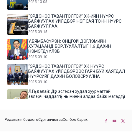
2025-10-05
“ЭРДЭНЭС ТАВАНТОЛГОЙ” ХК-ИЙН НҮҮРС
БАЯЖУУЛАХ ҮЙЛДВЭР НЭГ САЯ ТОНН НҮҮРС
БАЯЖУУЛЛАА
2025-09-15
У.БЯМБАСҮРЭН: ОНЦГОЙ ДЭГЛЭМИЙН
ХУГАЦААНД БОРЛУУЛАЛТЫГ 1.6 ДАХИН
НЭМЭГДҮҮЛЭВ
2025-09-10
“ЭРДЭНЭС ТАВАНТОЛГОЙ” ХК НҮҮРС
БАЯЖУУЛАХ ҮЙЛДВЭРЭЭС ГАРЧ БУЙ ХАЯГДАЛ
НҮҮРСИЙГ ДАХИН БОЛОВСРУУЛНА
2025-09-10
Л.Гүндалай: Дүр эсгэсэн худал хуурмагтай
эвлэрч чаддаггүй нь миний алдаа байж магадгүй
2025-09-05
ЦОГТЦЭЦИЙ СУМЫН ЦАГААН-ОВОО, СИЙРСТ
Редакцын бодлого
Сурталчилгаа
Холбоо барих
БАГИЙН ИРГЭДИЙН ТӨЛӨӨЛӨЛ НҮҮРС
БАЯЖУУЛАХ ҮЙЛДВЭРТЭЙ ТАНИЛЦЛАА
2025-09-01