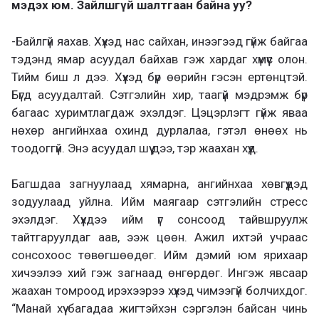
мэдэх юм. Зайлшгүй шалтгаан байна уу?
-Байлгүй яахав. Хүүхэд нас сайхан, инээгээд гүйж байгаа
тэдэнд ямар асуудал байхав гэж хардаг хүмүүс олон.
Тийм биш л дээ. Хүүхэд бүр өөрийн гэсэн ертөнцтэй.
Бүгд асуудалтай. Сэтгэлийн хир, таагүй мэдрэмж бүр
багаас хуримтлагдаж эхэлдэг. Цэцэрлэгт гүйж яваа
нөхөр ангийнхаа охинд дурлалаа, гэтэл өнөөх нь
тоодоггүй. Энэ асуудал шүү дээ, тэр жаахан хүүд.
Багшдаа загнуулаад хямарна, ангийнхаа хөвгүүдэд
зодуулаад уйлна. Ийм маягаар сэтгэлийн стресс
эхэлдэг. Хүүхдээ ийм үг сонсоод тайвшруулж
тайтгаруулдаг аав, ээж цөөн. Ажил ихтэй учраас
сонсохоос төвөгшөөдөг. Ийм дэмий юм ярихаар
хичээлээ хий гэж загнаад өнгөрдөг. Ингэж явсаар
жаахан томроод ирэхээрээ хүүхэд чимээгүй болчихдог.
“Манай хүү багадаа жигтэйхэн сэргэлэн байсан чинь