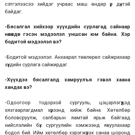
сэтгэлээсээ хийдэг учраас маш өндөр үр дүнтэй
байдаг.
-Бясалгал хийхээр хүүхдийн сурлагад сайнаар
нөлөөлдөг гэсэн мэдээлэл уншсан юм байна. Хэр
бодитой мэдээлэл вэ?
-Бодитой мэдээлэл. Анхаарал төвлөрөл сайжрахаар
хүүхдийн сурлага сайжирдаг.
-Хүүхдээ бясалгалд хамруулъя гэвэл хаана
хандах вэ?
-Одоогоор тодорхой сургууль, цэцэрлэгүүдэд
хязгаарлагдмал хүрээнд хийж байна. Хөтөлбөр
боловсруулж, салбарын яамтай ярьж байгаад
нийслэлийн бүх сургуулийн хэмжээнд явуулахаар
бодол бий. Ийм хөтөлбөр хэрэгжүүлэх санаа шоронд