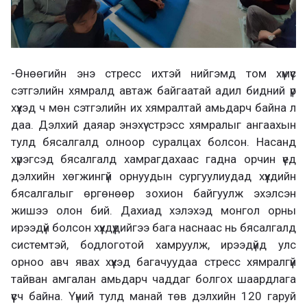
-Өнөөгийн энэ стресс ихтэй нийгэмд том хүмүүс
сэтгэлийн хямралд автаж байгаатай адил бидний үр
хүүхэд ч мөн сэтгэлийн их хямралтай амьдарч байна л
даа. Дэлхий даяар энэхүү стрэсс хямралыг ангаахын
тулд бясалгалд олноор суралцах болсон. Насанд
хүрэгсэд бясалгалд хамрагдахаас гадна орчин үед
дэлхийн хөгжингүй орнуудын сургуулиудад хүүхдийн
бясалгалыг өргөнөөр зохион байгуулж эхэлсэн
жишээ олон бий. Дахиад хэлэхэд монгол орны
ирээдүй болсон хүүхдүүдийгээ бага наснаас нь бясалгалд
системтэй, бодлоготой хамруулж, ирээдүйд улс
орноо авч явах хүүхэд багачуудаа стресс хямралгүй
тайван амгалан амьдарч чаддаг болгох шаардлага
үүсч байна. Үүний тулд манай төв дэлхийн 120 гаруй