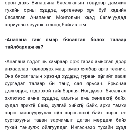
орон дахь Випашяна бясалгалын төвүүдээр дамжин
тухайн орны хүүхдүүдэд өргөнөөр хүрч буй хүүхдийн
бясалгал Анапанаг Монголын хүүхэд багачуудад
зориулан явуулж эхлээд байгаа юм.
-Анапана гэж ямар бясалгал болох талаар
тайлбарлаж өгөөч?
-Анапана гэдэг нь хамраар орж гарах амьсгал дээр
анхаарлаа төвлөрүүлэх маш амар хялбар арга текник.
Энэ бясалгалын хүрээнд хүүхдүүдэд гурван зүйлийг зааж
сургадаг талаар би танд сая ярьсан. Ярьснаа
дэлгэрүүлж, тодорхой тайлбарлая. Нэгдүгээрт бясалгал
эхлэхээс өмнө хүүхдүүдэд амьтны амь хөнөөхгүй байх,
худал ярихгүй байх, хулгай хийхгүй байх, архи тамхи
зэрэг мансууруулах зүйл хэрэглэхгүй байх зэрэг ёс
суртахууны таван зарчимыг даган мөрдөж байх
тухай таниулж ойлгуулдаг. Ингэснээр тухайн хүүхэд