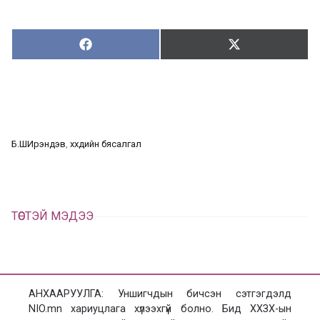
Хуваалцах:
Түгээх:
Х
Т
у
в
г
а
э
а
э
л
х
ц
а
Б.ШИрэндэв
, 
хүүхдийн бясалгал
х
ТӨСТЭЙ МЭДЭЭ
АНХААРУУЛГА: Уншигчдын бичсэн сэтгэгдэлд
NIO.mn хариуцлага хүлээхгүй болно. Бид ХХЗХ-ын