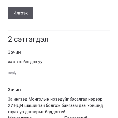
2
сэтгэгдэл
Зочин
яаж холбогдох уу
Reply
Зочин
За ингээд Монголын ирээдүйг бясалгал нэрээр
ХИНДИ шашинтан болгож байгаам даа. хойшид
гарах үр дагаврыг боддоггүй