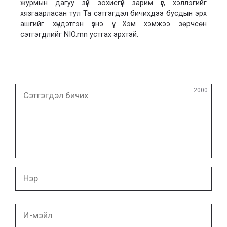
журмын дагуу зүй зохисгүй зарим үг, хэллэгийг
хязгаарласан тул Та сэтгэгдэл бичихдээ бусдын эрх
ашгийг хүндэтгэн үзнэ үү. Хэм хэмжээ зөрчсөн
сэтгэгдлийг NIO.mn устгах эрхтэй.
Сэтгэгдэл
2000
бичих
Нэр
И-
мэйл