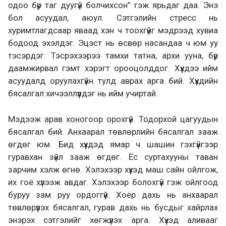
одоо бүр таг дуугүй болчихсон” гэж ярьдаг даа. Энэ
бол асуудал, аюул. Сэтгэлийн стресс нь
хуримтлагдсаар яваад хэн ч тоохгүйг мэдрээд хувиа
бодоод эхэлдэг. Эцэст нь өсвөр насандаа ч юм уу
тэсэрдэг. Тэсрэхээрээ тамхи татна, архи ууна, бүр
даамжирвал гэмт хэрэгт орооцолддог. Хүүхдээ ийм
асуудалд оруулахгүйн тулд аврах арга бий. Хүүхдийн
бясалгал хичээллүүлдэг нь ийм учиртай.
Мэдээж арав хоногоор орохгүй. Тодорхой цагуудын
бясалгал бий. Анхаарал төвлөрлийн бясалгал зааж
өгдөг юм. Бид хүүхдэд ямар ч шашин гэхгүйгээр
гуравхан зүйл зааж өгдөг. Ёс суртахууны таван
зарчим хэлж өгнө. Хэлэхээр хүүхэд маш сайн ойлгож,
их гоё хүлээж авдаг. Хэлэхээр болохгүй гэж ойлгоод
буруу зам руу ордоггүй. Хоёр дахь нь анхаарал
төвлөрүүлэх бясалгал, гурав дахь нь бусдыг хайрлах
энэрэх сэтгэлийг хөгжүүлэх арга. Хүүхэд аливааг