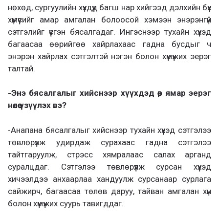
нөхөд, сургуулийн хүүхдүүд багш нар хийгээд дэлхийн бүх
хүмүүсийг амар амгалан болоосой хэмээн энэрэнгүй
сэтгэлийг үүсгэн бясалгадаг. Ингэснээр тухайн хүүхэд
багаасаа өөрийгөө хайрлахаас гадна бусдыг ч
энэрэн хайрлах сэтгэлтэй нэгэн болон хүмүүжих эерэг
талтай.
-Энэ бясалгалыг хийснээр хүүхдэд өөр ямар эерэг
нөлөө үзүүлэх вэ?
-Анапана бясалгалыг хийснээр тухайн хүүхэд сэтгэлээ
төвлөрүүлж удирдаж сурахаас гадна сэтгэлээ
тайтгаруулж, стрэсс хямралаас салах арганд
суралцдаг. Сэтгэлээ төвлөрүүлж сурсан хүүхэд
хичээлдээ анхаарлаа хандуулж сурсанаар сурлага
сайжирч, багаасаа төлөв даруу, тайван амгалан хүн
болон хүмүүжих суурь тавигддаг.