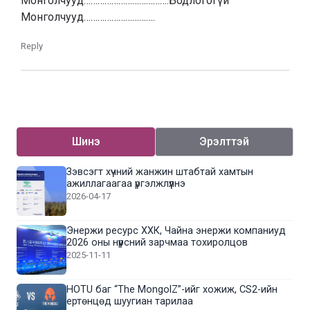
Монголчууд……………………………….Бодлогогүй
Монголчууд………………………….
Reply
Шинэ
Эрэлттэй
Зэвсэгт хүчний жанжин штабтай хамтын
ажиллагаагаа үргэлжлүүлнэ
2026-04-17
Энержи ресурс ХХК, Чайна энержи компаниуд
2026 оны нүүрсний зарчмаа тохиролцов
2025-11-11
HOTU баг “The MongolZ”-ийг хожиж, CS2-ийн
ертөнцөд шуугиан тарилаа