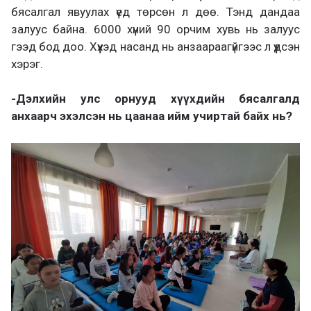
бясалгал явуулах үед төрсөн л дөө. Тэнд дандаа
залуус байна. 6000 хүний 90 орчим хувь нь залуус
гээд бод доо. Хүүхэд насанд нь анзаараагүйгээс л үүдсэн
хэрэг.
-Дэлхийн улс орнууд хүүхдийн бясалгалд
анхаарч эхэлсэн нь цаанаа ийм учиртай байх нь?