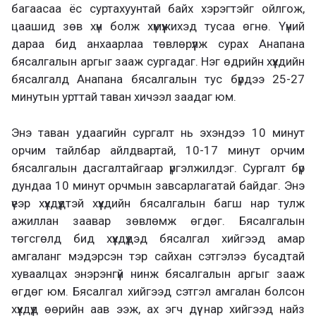
багаасаа ёс суртахуунтай байх хэрэгтэйг ойлгож,
цаашид зөв хүн болж хүмүүжихэд тусаа өгнө. Үүний
дараа бид анхаарлаа төвлөрүүлж сурах Анапана
бясалгалын аргыг зааж сургадаг. Нэг өдрийн хүүхдийн
бясалгалд Анапана бясалгалын тус бүрдээ 25-27
минутын урттай таван хичээл заадаг юм.
Энэ таван удаагийн сургалт нь эхэндээ 10 минут
орчим тайлбар айлдвартай, 10-17 минут орчим
бясалгалын дасгалтайгаар үргэлжилдэг. Сургалт бүр
дундаа 10 минут орчмын завсарлагатай байдаг. Энэ
үеэр хүүхдүүдтэй хүүхдийн бясалгалын багш нар тулж
ажиллан заавар зөвлөмж өгдөг. Бясалгалын
төгсгөлд бид хүүхдүүдэд бясалгал хийгээд амар
амгаланг мэдэрсэн тэр сайхан сэтгэлээ бусадтай
хуваалцах энэрэнгүй нинж бясалгалын аргыг зааж
өгдөг юм. Бясалгал хийгээд сэтгэл амгалан болсон
хүүхдүүд өөрийн аав ээж, ах эгч дүү нар хийгээд найз