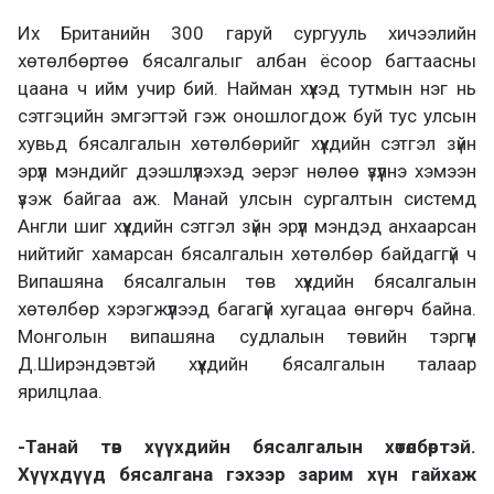
Их Британийн 300 гаруй сургууль хичээлийн
хөтөлбөртөө бясалгалыг албан ёсоор багтаасны
цаана ч ийм учир бий. Найман хүүхэд тутмын нэг нь
сэтгэцийн эмгэгтэй гэж оношлогдож буй тус улсын
хувьд бясалгалын хөтөлбөрийг хүүхдийн сэтгэл зүйн
эрүүл мэндийг дээшлүүлэхэд эерэг нөлөө үзүүлнэ хэмээн
үзэж байгаа аж. Манай улсын сургалтын системд
Англи шиг хүүхдийн сэтгэл зүйн эрүүл мэндэд анхаарсан
нийтийг хамарсан бясалгалын хөтөлбөр байдаггүй ч
Випашяна бясалгалын төв хүүхдийн бясалгалын
хөтөлбөр хэрэгжүүлээд багагүй хугацаа өнгөрч байна.
Монголын випашяна судлалын төвийн тэргүүн
Д.Ширэндэвтэй хүүхдийн бясалгалын талаар
ярилцлаа.
-Танай төв хүүхдийн бясалгалын хөтөлбөртэй.
Хүүхдүүд бясалгана гэхээр зарим хүн гайхаж