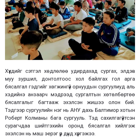
Хүүхдийг сэтгэл хөдлөлөө удирдахад сургах, элдэв
муу зуршил, донтолтоос хол байлгах гол арга
бясалгал гэдгийг хөгжингүй орнуудын сургуулиуд аль
хэдийнэ анзаарч мэдрээд сургалтын хөтөлбөртөө
бясалгалыг багтааж эхэлсэн жишээ олон бий.
Тэдгээр сургуулийн нэг нь АНУ дахь Балтимор хотын
Роберт Колманы бага сургууль. Тэд сахилгагүйтсэн
сурагчдаа шийтгэхийн оронд бясалгал хийлгэж
эхэлсэн нь маш эерэг үр дүнд хүргэжээ.