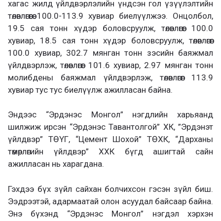
хагас жилд үйлдвэрлэлийн үндсэн гол үзүүлэлтийн
төлөвлөгөөгөө 100.0-113.9 хувиар биелүүлжээ. Онцолбол,
19.5 сая тонн хүдэр боловсруулж, төлөвлөгөөг 100.0
хувиар, 18.5 сая тонн хүдэр боловсруулж, төлөвлөгөөг
100.0 хувиар, 302.7 мянган тонн зэсийн баяжмал
үйлдвэрлэж, төлөвлөгөөг 101.6 хувиар, 2.97 мянган тонн
молибдены баяжмал үйлдвэрлэж, төлөвлөгөөг 113.9
хувиар тус тус биелүүлж ажилласан байна.
Эндээс “Эрдэнэс Монгол” нэгдлийн харьяанд
шилжиж ирсэн “Эрдэнэс Тавантолгой” ХК, ”Эрдэнэт
үйлдвэр” ТӨҮГ, “Цемент Шохой” ТӨХК, “Дарханы
төмөрлөгийн үйлдвэр” ХХК бүгд ашигтай сайн
ажилласан нь харагдана.
Гэхдээ бүх зүйл сайхан болчихсон гэсэн зүйл биш.
Ээдрээтэй, адармаатай олон асуудал байсаар байна.
Энэ бүхэнд “Эрдэнэс Монгол” нэгдэл хэрхэн