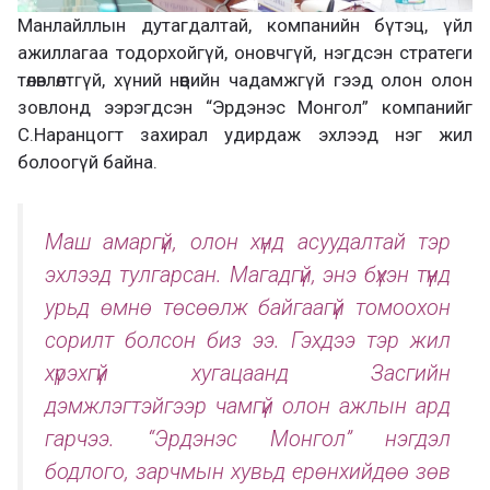
Манлайллын дутагдалтай, компанийн бүтэц, үйл
ажиллагаа тодорхойгүй, оновчгүй, нэгдсэн стратеги
төлөвлөлтгүй, хүний нөөцийн чадамжгүй гээд олон олон
зовлонд ээрэгдсэн “Эрдэнэс Монгол” компанийг
С.Наранцогт захирал удирдаж эхлээд нэг жил
болоогүй байна.
Маш амаргүй, олон хүнд асуудалтай тэр
эхлээд тулгарсан. Магадгүй, энэ бүхэн түүнд
урьд өмнө төсөөлж байгаагүй томоохон
сорилт болсон биз ээ. Гэхдээ тэр жил
хүрэхгүй хугацаанд Засгийн
дэмжлэгтэйгээр чамгүй олон ажлын ард
гарчээ. “Эрдэнэс Монгол” нэгдэл
бодлого, зарчмын хувьд ерөнхийдөө зөв