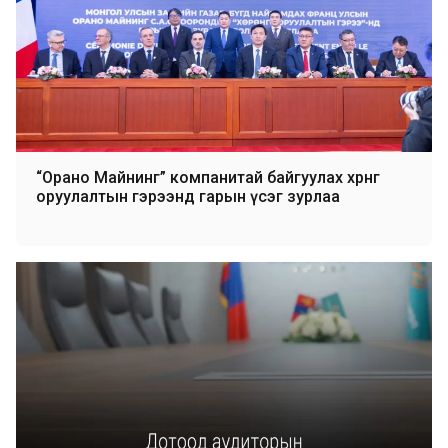
“Орано Майнинг” компанитай байгуулах хөрөнгө
оруулалтын гэрээнд гарын үсэг зурлаа