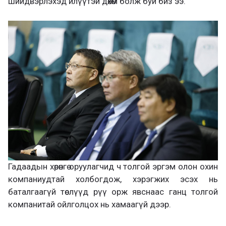
шийдвэрлэхэд илүүтэй дөхөм болж буй биз ээ.
Гадаадын хөрөнгө оруулагчид ч толгой эргэм олон охин
компаниудтай холбогдож, хэрэгжих эсэх нь
баталгаагүй төслүүд рүү орж явснаас ганц толгой
компанитай ойлголцох нь хамаагүй дээр.