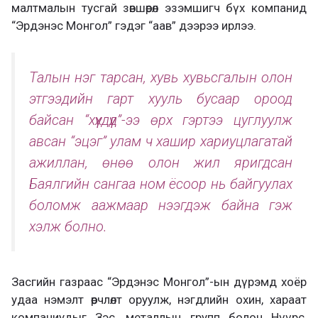
малтмалын тусгай зөвшөөрөл эзэмшигч бүх компанид
“Эрдэнэс Монгол” гэдэг “аав” дээрээ ирлээ.
Талын нэг тарсан, хувь хувьсгалын олон
этгээдийн гарт хууль бусаар ороод
байсан “хүүхдүүд”-ээ өрх гэртээ цуглуулж
авсан “эцэг” улам ч хашир хариуцлагатай
ажиллан, өнөө олон жил яригдсан
Баялгийн сангаа ном ёсоор нь байгуулах
боломж аажмаар нээгдэж байна гэж
хэлж болно.
Засгийн газраас “Эрдэнэс Монгол”-ын дүрэмд хоёр
удаа нэмэлт өөрчлөлт оруулж, нэгдлийн охин, хараат
компаниудыг Зэс, металлын групп болон Нүүрс,