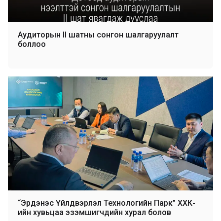
Аудиторын II шатны сонгон шалгаруулалт
боллоо
“Эрдэнэс Үйлдвэрлэл Технологийн Парк” ХХК-
ийн хувьцаа эзэмшигчдийн хурал болов