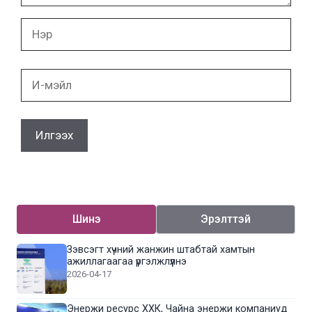
Нэр
И-
мэйл
Шинэ
Эрэлттэй
Зэвсэгт хүчний жанжин штабтай хамтын
ажиллагаагаа үргэлжлүүлнэ
2026-04-17
Энержи ресурс ХХК, Чайна энержи компаниуд