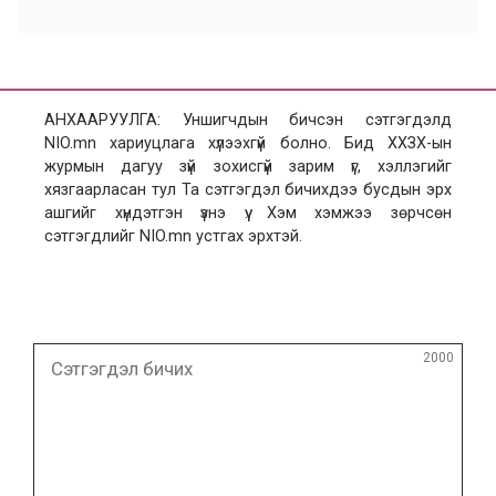
АНХААРУУЛГА: Уншигчдын бичсэн сэтгэгдэлд
NIO.mn хариуцлага хүлээхгүй болно. Бид ХХЗХ-ын
журмын дагуу зүй зохисгүй зарим үг, хэллэгийг
хязгаарласан тул Та сэтгэгдэл бичихдээ бусдын эрх
ашгийг хүндэтгэн үзнэ үү. Хэм хэмжээ зөрчсөн
сэтгэгдлийг NIO.mn устгах эрхтэй.
Сэтгэгдэл
2000
бичих