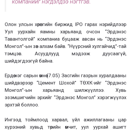
компанийг нэгдэлдээ нэгтгэв.
Олон улсын хөрөнгийн биржид IPO гарах нэрийдлээр
Уул уурхайн яамны харьяанд очсон “Эрдэнэс
Тавантолгой” компаниа буцааж авсан нь “Эрдэнэс
Монгол”-ын зөв алхам байв. “Нүүрсний хулгайчид”-тай
тэмцэв. Асуудлууд мэдээж дуусаагүй,
шийдэгдээгүй байна.
Ердөө нэг сарын өмнө (7.05) Засгийн газрын хуралдааны
шийдвэрээр “Цемент Шохой” ТӨХК-ийг “Эрдэнэс
Монгол”-ын харьяанд шилжүүллээ. Хувь
эзэмшигчийн эрхийг “Эрдэнэс Монгол” хэрэгжүүлэх
эрхтэй боллоо.
Ингээд тоймлоод харвал, үйл ажиллагааны цар
хүрээний хувьд төрийн өмчит, уул уурхай ашигт