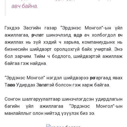
авч байна.
Гэхдээ Засгийн газар “Эрдэнэс Монгол”-ын үйл
ажиллагаа, өөрчлөлт шинэчлэлд өндөр ач холбогдол өгч
ажиллах нь зүй хэдий ч харьяа, компаниудынх нь
бизнесийн шийдвэрт оролцохгүй байх учиртай. Энэ
бол зарчим. Тийм ч бодлого, шийдвэртэй ажиллаж
байгаа гэж найдна.
“Эрдэнэс Монгол” нэгдэл шийдвэрээ өөрөө гаргаад явах
Төлөөлөн Удирдах Зөвлөлтэй болсон гэж харж байгаа.
Сонгон шалгаруулалтаар шинэчлэгдсэн удирдлагын
багийн үйл ажиллагаа “Эрдэнэс Монгол”-ын
манлайллыг олон нийтэд үзүүлэх биз ээ.