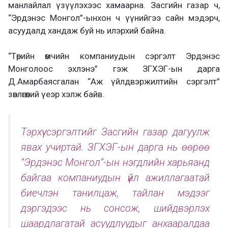
манлайлал үзүүлэхээс хамаарна. Засгийн газар ч,
“Эрдэнэс Монгол”-ынхон ч үүнийгээ сайн мэдэрч,
асуудалд хандаж буй нь илэрхий байна.
“Төрийн өмчийн компаниудын сэргэлт Эрдэнэс
Монголоос эхлэнэ” гэж ЗГХЭГ-ын дарга
Д.Амарбаясгалан “Аж үйлдвэржилтийн сэргэлт”
зөвлөгөөний үеэр хэлж байв.
Тэрхүү сэргэлтийг Засгийн газар дагуулж
явах учиртай. ЗГХЭГ-ын дарга нь өөрөө
“Эрдэнэс Монгол”-ын нэгдлийн харьяанд
байгаа компаниудын үйл ажиллагаатай
биечлэн танилцаж, тайлан мэдээг
дэргэдээс нь сонсож, шийдвэрлэх
шаардлагатай асуудлуудыг анхааралдаа