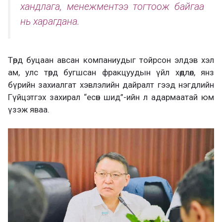
хандлага, менежментээ тогтоож байгаа
нь харагдана.
Төрд буцаан авсан компаниудыг тойрсон элдэв хэл
ам, улс төрд бугшсан фракцуудын үйл хөдлөл, янз
бүрийн захиалгат хэвлэлийн дайралт гээд нэгдлийн
Гүйцэтгэх захирал “есөн шид”-ийн л адармаатай юм
үзэж яваа.