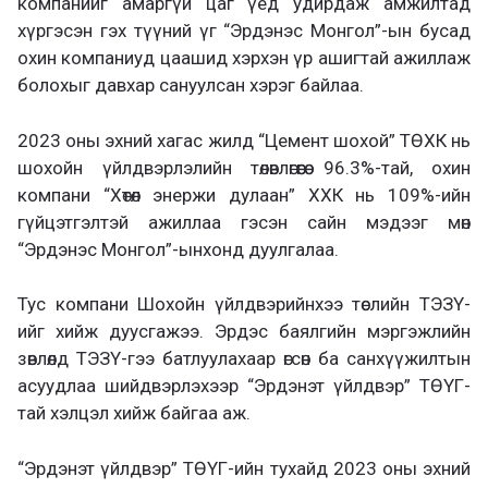
компанийг амаргүй цаг үед удирдаж амжилтад
хүргэсэн гэх түүний үг “Эрдэнэс Монгол”-ын бусад
охин компаниуд цаашид хэрхэн үр ашигтай ажиллаж
болохыг давхар сануулсан хэрэг байлаа.
2023 оны эхний хагас жилд “Цемент шохой” ТӨХК нь
шохойн үйлдвэрлэлийн төлөвлөгөөгөө 96.3%-тай, охин
компани “Хөтөл энержи дулаан” ХХК нь 109%-ийн
гүйцэтгэлтэй ажиллаа гэсэн сайн мэдээг мөн
“Эрдэнэс Монгол”-ынхонд дуулгалаа.
Тус компани Шохойн үйлдвэрийнхээ төслийн ТЭЗҮ-
ийг хийж дуусгажээ. Эрдэс баялгийн мэргэжлийн
зөвлөлд ТЭЗҮ-гээ батлуулахаар өгсөн ба санхүүжилтын
асуудлаа шийдвэрлэхээр “Эрдэнэт үйлдвэр” ТӨҮГ-
тай хэлцэл хийж байгаа аж.
“Эрдэнэт үйлдвэр” ТӨҮГ-ийн тухайд 2023 оны эхний