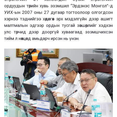
ордуудын төрийн хувь эзэмшил “Эрдэнэс Монгол”-д
УИХ-ын 2007 оны 27 дугаар тогтоолоор олгогдсон
хэрнээ тэднийгээ хөдөлгөх эрх мэдэлгүйн дээр ашигт
малтмалын эдгээр ордын тусгай зөвшөөрлийг хэдхэн
улс төрчид дээр дооргүй хуваагаад эзэмшчихсэн
тийм л нөхцөлд амьдарч ирсэн нь үнэн.