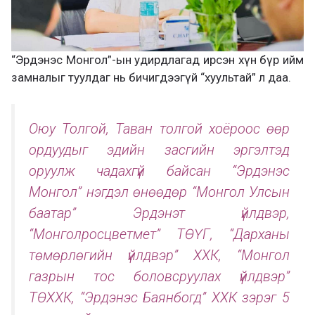
“Эрдэнэс Монгол”-ын удирдлагад ирсэн хүн бүр ийм
замналыг туулдаг нь бичигдээгүй “хуультай” л даа.
Оюу Толгой, Таван толгой хоёроос өөр
ордуудыг эдийн засгийн эргэлтэд
оруулж чадахгүй байсан “Эрдэнэс
Монгол” нэгдэл өнөөдөр “Монгол Улсын
баатар” Эрдэнэт үйлдвэр,
“Монголросцветмет” ТӨҮГ, “Дарханы
төмөрлөгийн үйлдвэр” ХХК, “Монгол
газрын тос боловсруулах үйлдвэр”
ТӨХХК, “Эрдэнэс Баянбогд” ХХК зэрэг 5