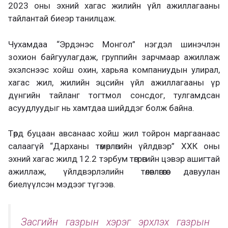
2023 оны эхний хагас жилийн үйл ажиллагааны
тайлантай биеэр танилцаж.
Чухамдаа “Эрдэнэс Монгол” нэгдэл шинэчлэн
зохион байгуулагдаж, группийн зарчмаар ажиллаж
эхэлснээс хойш охин, харьяа компаниудын улирал,
хагас жил, жилийн эцсийн үйл ажиллагааны үр
дүнгийн тайланг тогтмол сонсдог, тулгамдсан
асуудлуудыг нь хамтдаа шийддэг болж байна.
Төрд буцаан авсанаас хойш жил тойрон маргаанаас
салаагүй “Дарханы төмөрлөгийн үйлдвэр” ХХК оны
эхний хагас жилд 12.2 тэрбум төгрөгийн цэвэр ашигтай
ажиллаж, үйлдвэрлэлийн төлөвлөгөөгөө давуулан
биелүүлсэн мэдээг түгээв.
Засгийн газрын хэрэг эрхлэх газрын