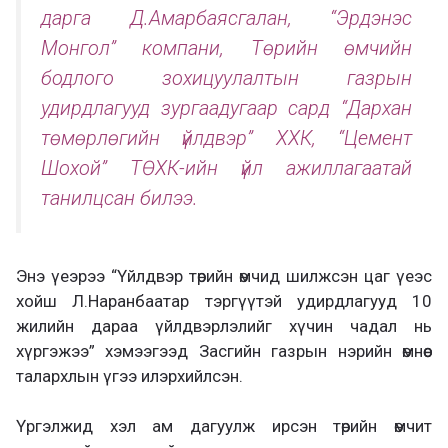
дарга Д.Амарбаясгалан, “Эрдэнэс
Монгол” компани, Төрийн өмчийн
бодлого зохицуулалтын газрын
удирдлагууд зургаадугаар сард “Дархан
төмөрлөгийн үйлдвэр” ХХК, “Цемент
Шохой” ТӨХК-ийн үйл ажиллагаатай
танилцсан билээ.
Энэ үеэрээ “Үйлдвэр төрийн өмчид шилжсэн цаг үеэс
хойш Л.Наранбаатар тэргүүтэй удирдлагууд 10
жилийн дараа үйлдвэрлэлийг хүчин чадал нь
хүргэжээ” хэмээгээд Засгийн газрын нэрийн өмнөөс
талархлын үгээ илэрхийлсэн.
Үргэлжид хэл ам дагуулж ирсэн төрийн өмчит