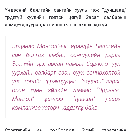
Үндэсний баялгийн сангийн хууль гэж “дуншаад”
төрдөггүй хуулийн төсөлтэй цөөнгүй Засаг, салбарын
яамдууд зууралдаж ирсэн ч нэг л явж өгдөггүй.
Эрдэнэс Монгол”-ыг ирээдүйн Баялгийн
сан болгох амбиц сонгуулийн дараа
Засгийн эрх авсан намын бодлого, уул
уурхайн салбарт эзэн суух сонирхолтой
улс төрийн фракцуудын “зодоон” зэрэг
олон хүчин зүйлийн улмаас “Эрдэнэс
Монгол” үнэндээ “цаасан” дээрх
компаниас хэтэрч чаддаггүй байв.
Стратегийн ач холбогдол бүхий стратегийн