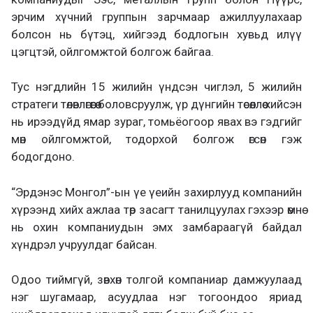
эрчим хүчний группын зарчмаар ажиллуулахаар
болсон нь бүтэц, хийгээд бодлогын хувьд илүү
цэгцтэй, ойлгомжтой болгож байгаа.
Тус нэгдлийн 15 жилийн үндсэн чиглэл, 5 жилийн
стратеги төлөвлөгөөгөө боловсруулж, үр дүнгийн төсөөллөө хийсэн
нь ирээдүйд ямар зураг, томьёогоор явах вэ гэдгийг
мөн ойлгомжтой, тодорхой болгож өгсөн гэж
бодогдоно.
“Эрдэнэс Монгол”-ын үе үеийн захирлууд компанийн
хүрээнд хийх ажлаа төр засагт танилцуулах гэхээр өмнө
нь охин компаниудын эмх замбараагүй байдал
хүндрэл учруулдаг байсан.
Одоо тиймгүй, зөвхөн толгой компаниар дамжуулаад
нэг шугамаар, асуудлаа нэг тогоондоо яриад