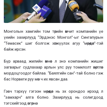
Монголын хамгийн том төрийн өмчит компанийн үе
үеийн захирлууд “Эрдэнэс Монгол”-ыг Сингапурын
“Темасек” шиг болгож хөгжүүлэх агуу “мөрөөдөл”-тэй
байж ирсэн.
Бүр арваад жилийн өмнөөс л энэ компанийн жишиг
загварыг судлахаар арлын улс руу томилолт өвөртлөн
мордоцгоодог байлаа. “Баялгийн сан”-тай болно гэж
бас Норвеги руу мөн ч их явсан даа.
Гэвч тэрхүү гэгээн мөрөөдөл нь эх орондоо ирээд л
“замхарч” алга болно. Захирлууд нь солигдоод
тэгсхийгээд өнгөрнө.