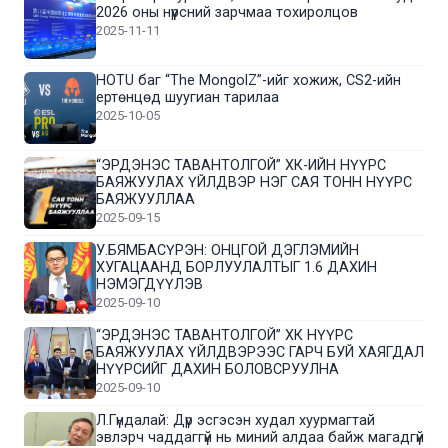
2026 оны нүүрсний зарчмаа тохиролцов
2025-11-11
HOTU баг “The MongolZ”-ийг хожиж, CS2-ийн
ертөнцөд шуугиан тарилаа
2025-10-05
“ЭРДЭНЭС ТАВАНТОЛГОЙ” ХК-ИЙН НҮҮРС
БАЯЖУУЛАХ ҮЙЛДВЭР НЭГ САЯ ТОНН НҮҮРС
БАЯЖУУЛЛАА
2025-09-15
У.БЯМБАСҮРЭН: ОНЦГОЙ ДЭГЛЭМИЙН
ХУГАЦААНД БОРЛУУЛАЛТЫГ 1.6 ДАХИН
НЭМЭГДҮҮЛЭВ
2025-09-10
“ЭРДЭНЭС ТАВАНТОЛГОЙ” ХК НҮҮРС
БАЯЖУУЛАХ ҮЙЛДВЭРЭЭС ГАРЧ БУЙ ХАЯГДАЛ
НҮҮРСИЙГ ДАХИН БОЛОВСРУУЛНА
2025-09-10
Л.Гүндалай: Дүр эсгэсэн худал хуурмагтай
эвлэрч чаддаггүй нь миний алдаа байж магадгүй