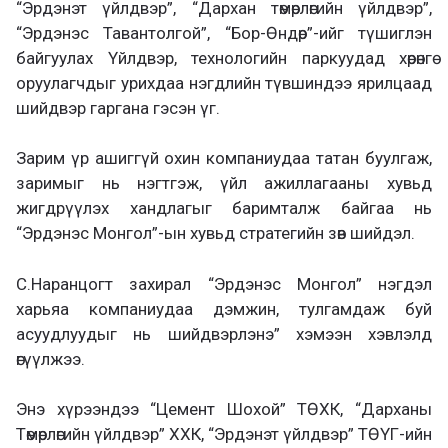
“Эрдэнэт үйлдвэр”, “Дархан төмөрлөгийн үйлдвэр”,
“Эрдэнэс Тавантолгой”, “Бор-Өндөр”-ийг түшиглэн
байгуулах Үйлдвэр, технологийн паркуудад хөрөнгө
оруулагчдыг урихдаа нэгдлийн түвшиндээ ярилцаад
шийдвэр гаргана гэсэн үг.
Зарим үр ашиггүй охин компаниудаа татан буулгаж,
заримыг нь нэгтгэж, үйл ажиллагааны хувьд
жигдрүүлэх хандлагыг баримталж байгаа нь
“Эрдэнэс Монгол”-ын хувьд стратегийн зөв шийдэл.
С.Наранцогт захирал “Эрдэнэс Монгол” нэгдэл
харьяа компаниудаа дэмжин, тулгамдаж буй
асуудлуудыг нь шийдвэрлэнэ” хэмээн хэвлэлд
өгүүлжээ.
Энэ хүрээндээ “Цемент Шохой” ТӨХК, “Дарханы
Төмөрлөгийн үйлдвэр” ХХК, “Эрдэнэт үйлдвэр” ТӨҮГ-ийн