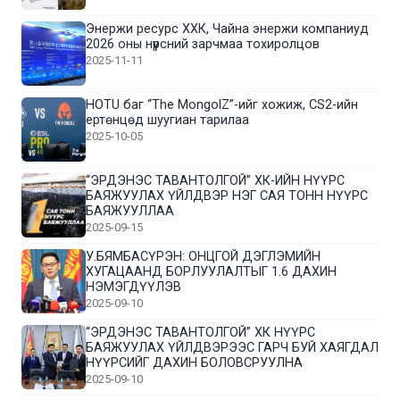
Энержи ресурс ХХК, Чайна энержи компаниуд
2026 оны нүүрсний зарчмаа тохиролцов
2025-11-11
HOTU баг “The MongolZ”-ийг хожиж, CS2-ийн
ертөнцөд шуугиан тарилаа
2025-10-05
“ЭРДЭНЭС ТАВАНТОЛГОЙ” ХК-ИЙН НҮҮРС
БАЯЖУУЛАХ ҮЙЛДВЭР НЭГ САЯ ТОНН НҮҮРС
БАЯЖУУЛЛАА
2025-09-15
У.БЯМБАСҮРЭН: ОНЦГОЙ ДЭГЛЭМИЙН
ХУГАЦААНД БОРЛУУЛАЛТЫГ 1.6 ДАХИН
НЭМЭГДҮҮЛЭВ
2025-09-10
“ЭРДЭНЭС ТАВАНТОЛГОЙ” ХК НҮҮРС
БАЯЖУУЛАХ ҮЙЛДВЭРЭЭС ГАРЧ БУЙ ХАЯГДАЛ
НҮҮРСИЙГ ДАХИН БОЛОВСРУУЛНА
2025-09-10