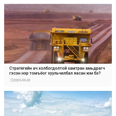
Стратегийн ач холбогдолтой хамтран амьдрагч
гэсэн нэр томъёог хуульчилбал яасан юм бэ?
2025-05-02