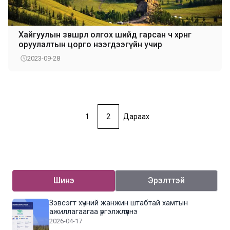
Хайгуулын зөвшөөрөл олгох шийд гарсан ч хөрөнгө
оруулалтын цорго нээгдээгүйн учир
2023-09-28
1
2
Дараах
Шинэ
Эрэлттэй
Зэвсэгт хүчний жанжин штабтай хамтын
ажиллагаагаа үргэлжлүүлнэ
2026-04-17