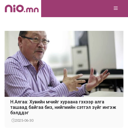
Skip
MEN
to
content
Н.Алгаа: Хувийн өмчийг хураана гэхээр алга
ташаад байгаа биз, нийгмийн сэтгэл зүйг ингэж
бэлддэг
2025-06-30