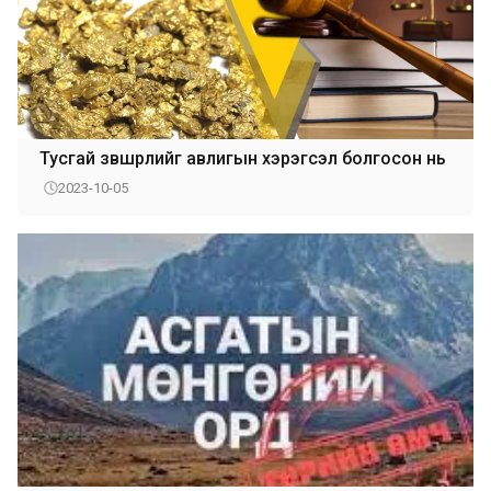
Тусгай зөвшөөрлийг авлигын хэрэгсэл болгосон нь
2023-10-05