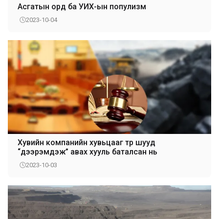
Асгатын орд ба УИХ-ын популизм
2023-10-04
Хувийн компанийн хувьцааг төр шууд
“дээрэмдэж” авах хууль баталсан нь
2023-10-03