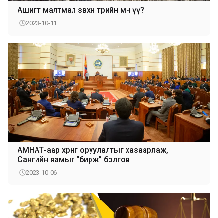
Ашигт малтмал зөвхөн төрийн өмч үү?
2023-10-11
АМНАТ-аар хөрөнгө оруулалтыг хазаарлаж,
Сангийн яамыг “бирж” болгов
2023-10-06