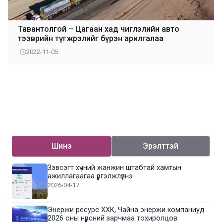
Тавантолгой – Цагаан хад чиглэлийн авто
тээврийн түгжрэлийг бүрэн арилгалаа
2022-11-05
Шинэ
Эрэлттэй
Зэвсэгт хүчний жанжин штабтай хамтын
ажиллагаагаа үргэлжлүүлнэ
2026-04-17
Энержи ресурс ХХК, Чайна энержи компаниуд
2026 оны нүүрсний зарчмаа тохиролцов