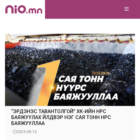
Skip
MEN
to
content
“ЭРДЭНЭС ТАВАНТОЛГОЙ” ХК-ИЙН НҮҮРС
БАЯЖУУЛАХ ҮЙЛДВЭР НЭГ САЯ ТОНН НҮҮРС
БАЯЖУУЛЛАА
2025-09-15