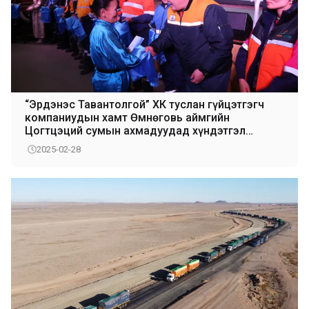
“Эрдэнэс Тавантолгой” ХК туслан гүйцэтгэгч
компаниудын хамт Өмнөговь аймгийн
Цогтцэций сумын ахмадуудад хүндэтгэл
үзүүллээ
2025-02-28