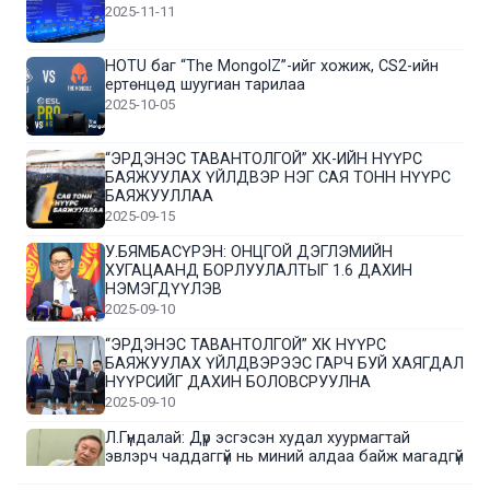
2025-11-11
HOTU баг “The MongolZ”-ийг хожиж, CS2-ийн
ертөнцөд шуугиан тарилаа
2025-10-05
“ЭРДЭНЭС ТАВАНТОЛГОЙ” ХК-ИЙН НҮҮРС
БАЯЖУУЛАХ ҮЙЛДВЭР НЭГ САЯ ТОНН НҮҮРС
БАЯЖУУЛЛАА
2025-09-15
У.БЯМБАСҮРЭН: ОНЦГОЙ ДЭГЛЭМИЙН
ХУГАЦААНД БОРЛУУЛАЛТЫГ 1.6 ДАХИН
НЭМЭГДҮҮЛЭВ
2025-09-10
“ЭРДЭНЭС ТАВАНТОЛГОЙ” ХК НҮҮРС
БАЯЖУУЛАХ ҮЙЛДВЭРЭЭС ГАРЧ БУЙ ХАЯГДАЛ
НҮҮРСИЙГ ДАХИН БОЛОВСРУУЛНА
2025-09-10
Л.Гүндалай: Дүр эсгэсэн худал хуурмагтай
эвлэрч чаддаггүй нь миний алдаа байж магадгүй
2025-09-05