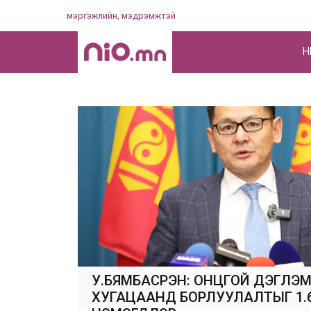
Skip
мэргэжлийн, мэдрэмжтэй
to
content
НҮ
У.БЯМБАСҮРЭН: ОНЦГОЙ ДЭГЛЭ
ХУГАЦААНД БОРЛУУЛАЛТЫГ 1.