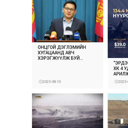
ОНЦГОЙ ДЭГЛЭМИЙН
ХУГАЦААНД АВЧ
ХЭРЭГЖҮҮЛЖ БУЙ
“ЭРДЭ
АЖЛЫН ЯВЦ, ҮР ДҮНГ
ХК 4 
ЗАСГИЙН ГАЗРЫН
АРИЛЖ
ХУРАЛДААНД
МЯНГА
ТАНИЛЦУУЛЛАА
2025-08-13
2025-
БОРЛ