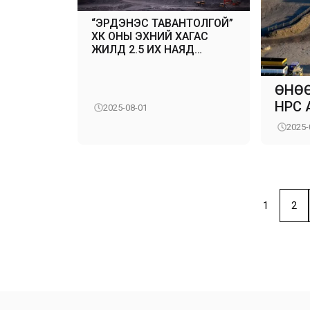
“ЭРДЭНЭС ТАВАНТОЛГОЙ”
ХК ОНЫ ЭХНИЙ ХАГАС
ЖИЛД 2.5 ИХ НАЯД
ТӨГРӨГИЙН БОРЛУУЛАЛТ
ХИЙВ
ӨНӨӨ
НҮҮР
2025-08-01
2025-
1
2