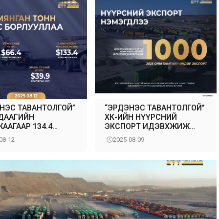
НЭС ТАВАНТОЛГОЙ”
“ЭРДЭНЭС ТАВАНТОЛГОЙ”
УДААГИЙН
ХК-ИЙН НҮҮРСНИЙ
ААГААР 134.4
ЭКСПОРТ ИДЭВХЖИЖ
Н ТОНН НҮҮРС
ЭХЭЛЛЭЭ
08-12
2025-08-09
УУЛЛАА