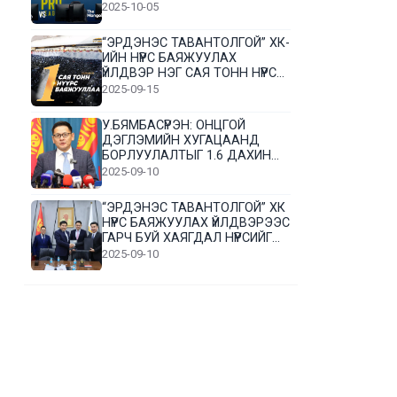
2025-10-05
“ЭРДЭНЭС ТАВАНТОЛГОЙ” ХК-
ИЙН НҮҮРС БАЯЖУУЛАХ
ҮЙЛДВЭР НЭГ САЯ ТОНН НҮҮРС
БАЯЖУУЛЛАА
2025-09-15
У.БЯМБАСҮРЭН: ОНЦГОЙ
ДЭГЛЭМИЙН ХУГАЦААНД
БОРЛУУЛАЛТЫГ 1.6 ДАХИН
НЭМЭГДҮҮЛЭВ
2025-09-10
“ЭРДЭНЭС ТАВАНТОЛГОЙ” ХК
НҮҮРС БАЯЖУУЛАХ ҮЙЛДВЭРЭЭС
ГАРЧ БУЙ ХАЯГДАЛ НҮҮРСИЙГ
ДАХИН БОЛОВСРУУЛНА
2025-09-10
Л.Гүндалай: Дүр эсгэсэн худал
хуурмагтай эвлэрч чаддаггүй
нь миний алдаа байж
магадгүй
2025-09-05
ЦОГТЦЭЦИЙ СУМЫН ЦАГААН-
ОВОО, СИЙРСТ БАГИЙН