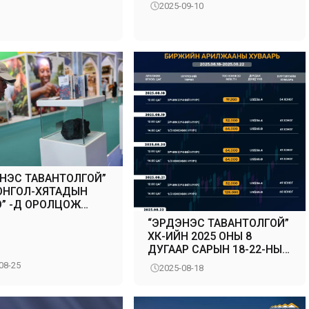
2025-09-10
НЭС ТАВАНТОЛГОЙ”
ОНГОЛ-ХЯТАДЫН
” -Д ОРОЛЦОЖ
А
“ЭРДЭНЭС ТАВАНТОЛГОЙ”
ХК-ИЙН 2025 ОНЫ 8
ДУГААР САРЫН 18-22-НЫ
ӨДРҮҮДИЙН БИРЖИЙН
08-25
2025-08-18
АРИЛЖААНЫ ХУВААРЬ