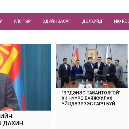
ҮР
УЛС ТӨР
ЭДИЙН ЗАСАГ
ДЭЛХИЙД
NIO RO
“ЭРДЭНЭС ТАВАНТОЛГОЙ”
ХК НҮҮРС БАЯЖУУЛАХ
ҮЙЛДВЭРЭЭС ГАРЧ БУЙ
ХАЯГДАЛ НҮҮРСИЙГ
ДАХИН БОЛОВСРУУЛНА
МИЙН
6 ДАХИН