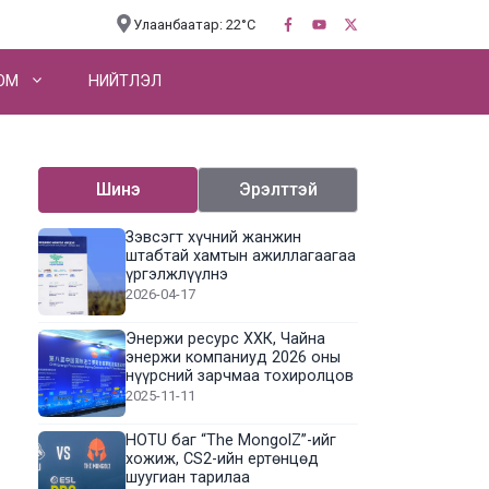
Улаанбаатар: 22°C
OM
НИЙТЛЭЛ
Шинэ
Эрэлттэй
Зэвсэгт хүчний жанжин
штабтай хамтын ажиллагаагаа
үргэлжлүүлнэ
2026-04-17
Энержи ресурс ХХК, Чайна
энержи компаниуд 2026 оны
нүүрсний зарчмаа тохиролцов
2025-11-11
HOTU баг “The MongolZ”-ийг
хожиж, CS2-ийн ертөнцөд
шуугиан тарилаа