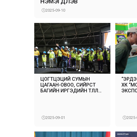
НЭМЭГДҮҮЛЭВ
2025-09-10
ЦОГТЦЭЦИЙ СУМЫН
“ЭРДЭ
ЦАГААН-ОВОО, СИЙРСТ
ХК “М
БАГИЙН ИРГЭДИЙН ТӨЛӨӨЛӨЛ
ЭКСПО
НҮҮРС БАЯЖУУЛАХ
БАЙН
ҮЙЛДВЭРТЭЙ ТАНИЛЦЛАА
2025-09-01
2025-