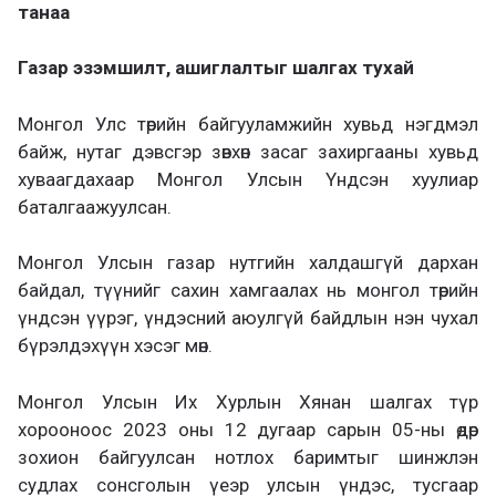
танаа
Газар эзэмшилт, ашиглалтыг шалгах тухай
Монгол Улс төрийн байгууламжийн хувьд нэгдмэл
байж, нутаг дэвсгэр зөвхөн засаг захиргааны хувьд
хуваагдахаар Монгол Улсын Үндсэн хуулиар
баталгаажуулсан.
Монгол Улсын газар нутгийн халдашгүй дархан
байдал, түүнийг сахин хамгаалах нь монгол төрийн
үндсэн үүрэг, үндэсний аюулгүй байдлын нэн чухал
бүрэлдэхүүн хэсэг мөн.
Монгол Улсын Их Хурлын Хянан шалгах түр
хорооноос 2023 оны 12 дугаар сарын 05-ны өдөр
зохион байгуулсан нотлох баримтыг шинжлэн
судлах сонсголын үеэр улсын үндэс, тусгаар