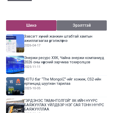
Шинэ
Эрэлттэй
Зэвсэгт хүчний жанжин штабтай хамтын
ажиллагаагаа үргэлжлүүлнэ
2026-04-17
Энержи ресурс ХХК, Чайна энержи компаниуд
2026 оны нүүрсний зарчмаа тохиролцов
2025-11-11
HOTU баг “The MongolZ”-ийг хожиж, CS2-ийн
ертөнцөд шуугиан тарилаа
2025-10-05
“ЭРДЭНЭС ТАВАНТОЛГОЙ” ХК-ИЙН НҮҮРС
БАЯЖУУЛАХ ҮЙЛДВЭР НЭГ САЯ ТОНН НҮҮРС
БАЯЖУУЛЛАА