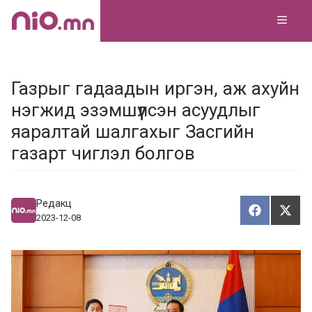
Skip
MEN
to
content
Газрыг гадаадын иргэн, аж ахуйн
нэгжид эзэмшүүлсэн асуудлыг
яаралтай шалгахыг Засгийн
газарт чиглэл болгов
Редакц
Хуваалца
Түг
Х
Т
2023-12-08
у
ү
в
г
а
э
а
э
л
х
ц
а
х