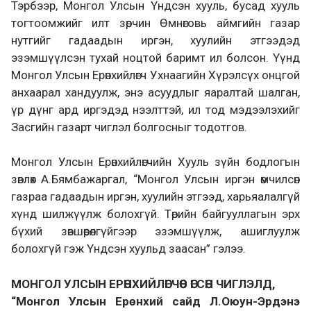
Тэрбээр, Монгол Улсын Үндсэн хууль, бусад хууль
тогтоомжийг илт зөрчин Өмнөговь аймгийн газар
нутгийг гадаадын иргэн, хуулийн этгээдэд
эзэмшүүлсэн тухай ноцтой баримт ил болсон. Үүнд
Монгол Улсын Ерөнхийлөгч Ухнаагийн Хүрэлсүх онцгой
анхаарал хандуулж, энэ асуудлыг яаралтай шалган,
үр дүнг ард иргэдэд нээлттэй, ил тод мэдээлэхийг
Засгийн газарт чиглэл болгосныг тодотгов.
Монгол Улсын Ерөнхийлөгчийн Хууль зүйн бодлогын
зөвлөх А.Бямбажаргал, “Монгол Улсын иргэн өмчилсөн
газраа гадаадын иргэн, хуулийн этгээд, харьяалалгүй
хүнд шилжүүлж болохгүй. Төрийн байгууллагын эрх
бүхий зөвшөөрөлгүйгээр эзэмшүүлж, ашиглуулж
болохгүй гэж Үндсэн хуульд заасан” гэлээ.
МОНГОЛ УЛСЫН ЕРӨНХИЙЛӨГЧӨӨС ӨГСӨН ЧИГЛЭЛД,
“Монгол Улсын Ерөнхий сайд Л.Оюун-Эрдэнэ