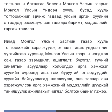
тогтнолын баталгаа болсон Монгол Улсын газрыг
Монгол Улсын Үндсэн хууль, бусад хууль
тогтоомжийг зөрчиж гадаад улсын иргэн, хуулийн
этгээдэд эзэмшүүлсэн талаарх баримт, мэдээллийг
гаргаж тавилаа.
Иймд Монгол Улсын Засгийн газар хууль
тогтоомжийг хэрэгжүүлж, хяналт тавих үндсэн чиг
үүргийнхээ хүрээнд Монгол Улсын газрын нэгдмэл
сан, газар эзэмшилт, ашиглалт, бүртгэл, түүний
хяналтын асуудлаар холбогдох арга хэмжээг
хуулийн хүрээнд авч, гэм буруутай этгээдүүдийг
хуулийн байгууллагад шилжүүлж, энэ талаар авч
хэрэгжүүлсэн арга хэмжээний мэдээллийг шуурхай
танилцуулж ажиллахыг чиглэл болгож байна” гэжээ.