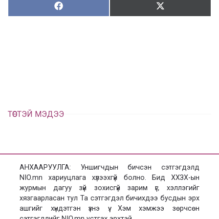
Хуваалцах:
Түгээх:
Х
Т
у
ү
в
г
а
э
а
э
л
х
ц
а
х
ТӨСТЭЙ МЭДЭЭ
АНХААРУУЛГА: Уншигчдын бичсэн сэтгэгдэлд
NIO.mn хариуцлага хүлээхгүй болно. Бид ХХЗХ-ын
журмын дагуу зүй зохисгүй зарим үг, хэллэгийг
хязгаарласан тул Та сэтгэгдэл бичихдээ бусдын эрх
ашгийг хүндэтгэн үзнэ үү. Хэм хэмжээ зөрчсөн
сэтгэгдлийг NIO.mn устгах эрхтэй.