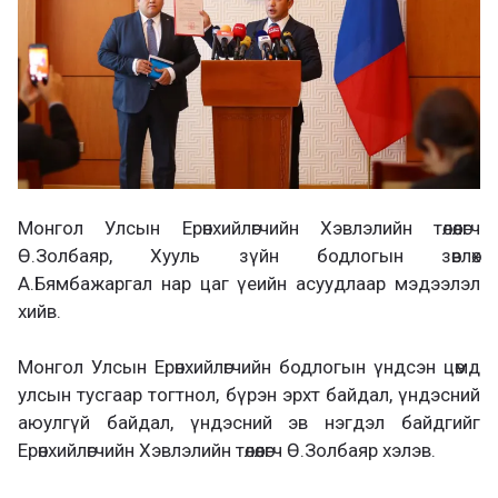
Монгол Улсын Ерөнхийлөгчийн Хэвлэлийн төлөөлөгч
Ө.Золбаяр, Хууль зүйн бодлогын зөвлөх
А.Бямбажаргал нар цаг үеийн асуудлаар мэдээлэл
хийв.
Монгол Улсын Ерөнхийлөгчийн бодлогын үндсэн цөмд
улсын тусгаар тогтнол, бүрэн эрхт байдал, үндэсний
аюулгүй байдал, үндэсний эв нэгдэл байдгийг
Ерөнхийлөгчийн Хэвлэлийн төлөөлөгч Ө.Золбаяр хэлэв.