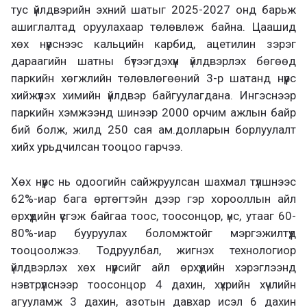
тус үйлдвэрийн эхний шатыг 2025-2027 онд барьж
ашиглалтад оруулахаар төлөвлөж байна. Цаашид
хөх нүүрснээс кальцийн карбид, ацетилин зэрэг
дараагийн шатны бүтээгдэхүүн үйлдвэрлэх бөгөөд
паркийн хөгжлийн төлөвлөгөөний 3-р шатанд нүүрс
хийжүүлэх химийн үйлдвэр байгуулагдана. Ингэснээр
паркийн хэмжээнд шинээр 2000 орчим ажлын байр
бий болж, жилд 250 сая ам.долларын борлуулалт
хийх урьдчилсан тооцоо гарчээ.
Хөх нүүрс нь одоогийн сайжруулсан шахмал түлшнээс
62%-иар бага өртөгтэйн дээр гэр хорооллын айл
өрхүүдийн үүсгэж байгаа тоос, тоосонцор, үнс, утааг 60-
80%-иар бууруулах боломжтойг мэргэжилтүүд
тооцоолжээ. Тодруулбал, жигнэх технологиор
үйлдвэрлэх хөх нүүрсийг айл өрхүүдийн хэрэглээнд
нэвтрүүлснээр тоосонцор 4 дахин, хүхрийн хүчлийн
агууламж 3 дахин, азотын давхар исэл 6 дахин