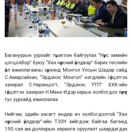
Багануурын уурхайг түшиглэн байгуулах “Нүүрс химийн
цогцолбор” буюу “Хөх нүүрсний үйлдвэр” барих төслийн
үйл ажиллагааны хүрээнд Монгол Улсын Шадар сайд
С.Амарсайхан, “Эрдэнэс Монгол” нэгдлийн гүйцэтгэх
захирал С.Наранцогт, “Эрдэнэс ҮТП” ХХК-ийн
гүйцэтгэх захирал Н.Мөнх-Идэр нарын холбогдох хүмүүс
тус уурхайд ажиллалаа.
Нийгэм, эдийн засагт өндөр ач холбогдолтой “Хөх
нүүрсний үйлдвэр”-ийн ТЭЗҮ хийгдэж байгаа бөгөөд
190 сая ам.долларын хөрөнгө оруулалт шаардагдах