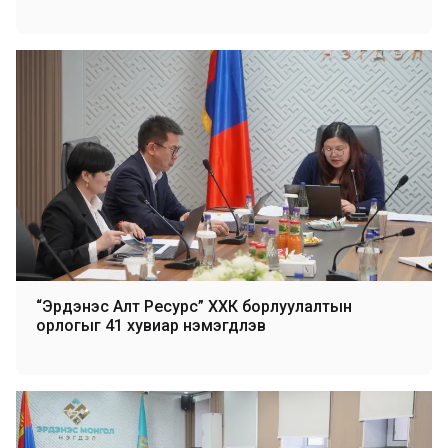
“Эрдэнэс Алт Ресурс” ХХК борлуулалтын
орлогыг 41 хувиар нэмэгдүүлэв