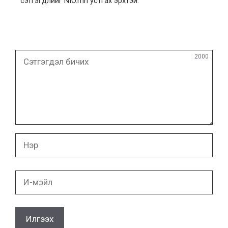
сэтгэгдлийг NIO.mn устгах эрхтэй.
Сэтгэгдэл
2000
бичих
Нэр
И-
мэйл