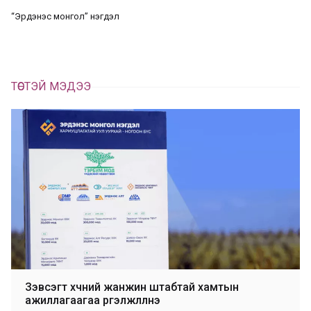
а
“Эрдэнэс монгол” нэгдэл
х
ТӨСТЭЙ МЭДЭЭ
Зэвсэгт хүчний жанжин штабтай хамтын
ажиллагаагаа үргэлжлүүлнэ