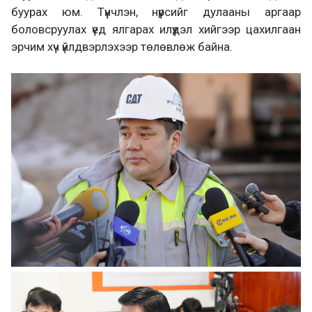
буурах юм. Түүнчлэн, нүүрсийг дулааны аргаар
боловсруулах үед ялгарах илүүдэл хийгээр цахилгаан
эрчим хүч үйлдвэрлэхээр төлөвлөж байна.