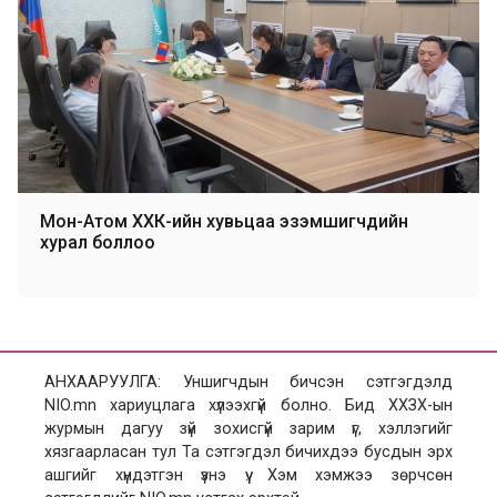
Мон-Атом ХХК-ийн хувьцаа эзэмшигчдийн
хурал боллоо
АНХААРУУЛГА: Уншигчдын бичсэн сэтгэгдэлд
NIO.mn хариуцлага хүлээхгүй болно. Бид ХХЗХ-ын
журмын дагуу зүй зохисгүй зарим үг, хэллэгийг
хязгаарласан тул Та сэтгэгдэл бичихдээ бусдын эрх
ашгийг хүндэтгэн үзнэ үү. Хэм хэмжээ зөрчсөн