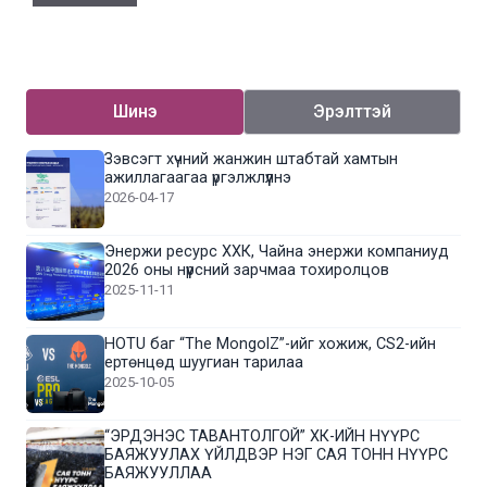
Шинэ
Эрэлттэй
Зэвсэгт хүчний жанжин штабтай хамтын
ажиллагаагаа үргэлжлүүлнэ
2026-04-17
Энержи ресурс ХХК, Чайна энержи компаниуд
2026 оны нүүрсний зарчмаа тохиролцов
2025-11-11
HOTU баг “The MongolZ”-ийг хожиж, CS2-ийн
ертөнцөд шуугиан тарилаа
2025-10-05
“ЭРДЭНЭС ТАВАНТОЛГОЙ” ХК-ИЙН НҮҮРС
БАЯЖУУЛАХ ҮЙЛДВЭР НЭГ САЯ ТОНН НҮҮРС
БАЯЖУУЛЛАА