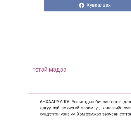
Хуваалцах:
Хуваалцах
ТӨСТЭЙ МЭДЭЭ
АНХААРУУЛГА: Уншигчдын бичсэн сэтгэгдэлд
дагуу зүй зохисгүй зарим үг, хэллэгийг х
хүндэтгэн үзнэ үү. Хэм хэмжээ зөрчсөн сэтгэ