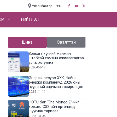
Улаанбаатар: 19°C
OM
НИЙТЛЭЛ
Шинэ
Эрэлттэй
Зэвсэгт хүчний жанжин
штабтай хамтын ажиллагаагаа
үргэлжлүүлнэ
2026-04-17
Энержи ресурс ХХК, Чайна
энержи компаниуд 2026 оны
нүүрсний зарчмаа тохиролцов
2025-11-11
HOTU баг “The MongolZ”-ийг
хожиж, CS2-ийн ертөнцөд
шуугиан тарилаа
2025-10-05