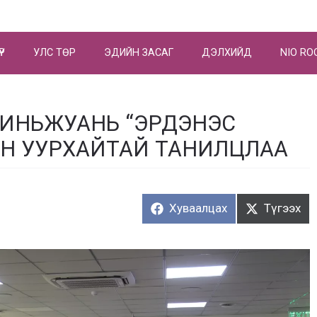
ҮР
УЛС ТӨР
ЭДИЙН ЗАСАГ
ДЭЛХИЙД
NIO RO
ИНЬЖУАНЬ “ЭРДЭНЭС
ЙН УУРХАЙТАЙ ТАНИЛЦЛАА
Хуваалцах:
Түгээх:
Хуваалцах
Түгээх