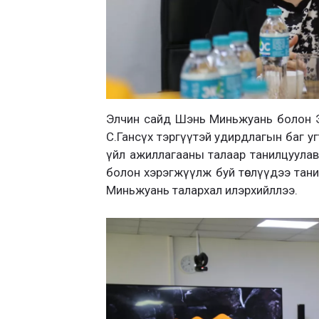
Элчин сайд Шэнь Миньжуань болон Эл
С.Гансүх тэргүүтэй удирдлагын баг у
үйл ажиллагааны талаар танилцуулав. 
болон хэрэгжүүлж буй төслүүдээ тан
Миньжуань талархал илэрхийллээ.