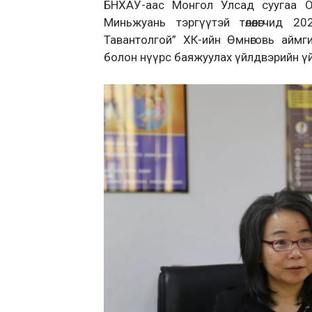
БНХАУ-аас Монгол Улсад суугаа Он
Миньжуань тэргүүтэй төлөөлөгчид 
Тавантолгой” ХК-ийн Өмнөговь аймг
болон нүүрс баяжуулах үйлдвэрийн ү