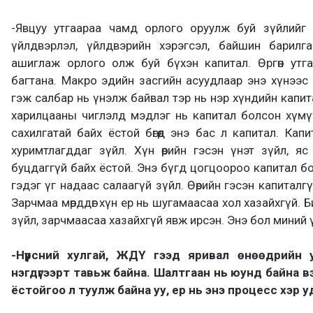
-Явцуу утгаараа чамд орлого оруулж буй зүйлийг 
үйлдвэрлэл, үйлдвэрийн хэрэгсэл, байшин барилг
ашиглаж орлого олж буй бүхэн капитал. Өргөн утга
багтана. Макро эдийн засгийн асуудлаар энэ хүнээс 
гэж салбар нь үнэлж байвал тэр нь нэр хүндийн капитал
харилцааны чиглэлд мэдлэг нь капитал болсон хүмүүс
сахилгатай байх ёстой бөгөөд энэ бас л капитал. Ка
хуримтлагддаг зүйл. Хүн өөрийн гэсэн үнэт зүйл, я
буцдаггүй байх ёстой. Энэ бүгд цогцоороо капитал болж
гэдэг үг надаас салаагүй зүйл. Өөрийн гэсэн капиталгү
Зарчмаа мөрддөг хүн ер нь шугамаасаа хол хазайхгүй. Б
зүйл, зарчмаасаа хазайхгүй явж ирсэн. Энэ бол миний ү
-Нүүрсний хулгай, ЖДҮ гээд яривал өнөөдрийн
нэгдүгээрт тавьж байна. Шалтгаан нь юунд байна вэ,
ёстойгоо л туулж байна уу, ер нь энэ процесс хэр у