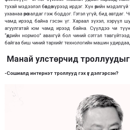
тухай мэдээлэл бөөндөө хүрээд ирдэг. Хүн өөрийн мэдэлгү
ухаанаа өөрөө залдаг гэж боддог. Гэтэл үгүй, бид автдаг
чамд ирээд байна гэсэн үг. Хараал зүхэл, хэрүүл ш
агуулгатай юм чамд ирээд байна. Сүүлдээ чи түү
“өдрийн нормоо” авахгүй бол чиний сэтгэл тавгүйтээ
байгаа биш чиний тархийг технологийн машин удирдаад
Манай улстөрчид троллуудыг
-Сошиалд интернэт троллууд гэх үг дэлгэрсэн?