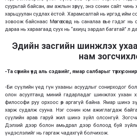
суурьтай байсан, ам ажлын зөрүү, энэ сонин сайт чинь 
харьцуулан судлах ёстой. Харамсалтай нь иргэд ийм с
зовоож байснаас Мөнгө өгсөнд нь саналаа өгье гэдэг н
дараа нь хараагаад суух нь “ахиуц зардал багатай” л да
Эдийн засгийн шинжлэх ухаа
нам зогсчихл
-Та сүүлийн үед аль сэдвийг, ямар салбарыг түлхүү со
-Би сүүлийн үед гүн ухааны асуудлыг сонирходог бо
олон асуултанд миний гадарладаг шинжлэх ухаан ха
философи руу орхоос өөр аргагүй байна. Ямар шинэ з
харж судалж сууна. Нэг сонин юм ажиглагдаж байга
сүүлийн арав гаруй жил шинэ зүйл олсонгүй. Зогсч
Дэлхий дээр болон амьдрал дээр болоод буй зүйл
үндэслэлийг нь гаргаж чадахгүй болчихож.