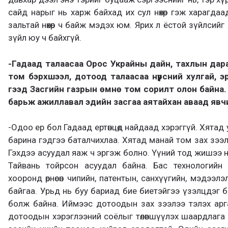
сайд нарыг нь харж байхад их сул нөхөр гэж харагдаа
зальтай нөхөр ч байж мэдэх юм. Ярих л ёстой зүйлсий
зүйл юу ч байхгүй.
-Гадаад талаасаа Орос Украйны дайн, тахлын дар
том бэрхшээл, дотоод талаасаа нүүрсний хулгай,
гээд Засгийн газрын өмнө том сорилт олон байна.
барьж ажиллавал эдийн засгаа аятайхан аваад явч
-Одоо ер бол Гадаад ертөнцөд найдаад хэрэггүй. Хятад ул
барина гэдгээ баталчихлаа. Хятад манай том зах зээл
Гэхдээ асуудал яаж ч эргэж болно. Үүний тод жишээ н
Тайвань тойрсон асуудал байна. Бас технологийн
хооронд өрнөсөн чипийн, патентын, санхүүгийн, мэдээл
байгаа. Урьд нь буу бариад бие биетэйгээ үзэлцдэг 
болж байна. Иймээс дотоодын зах зээлээ тэлэх арга
дотоодын хэрэглээний соёлыг төлөвшүүлэх шаардлага