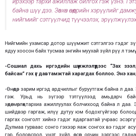
ирэхээр тархи ажиллаж ойлгох гэж үзнэ. Гэтэл
байна шүү дээ. Зөвхөн өнөөдрийн хэрүүлийг да
нийгмийг сэтгүүлчид түүчээлэх, эрүүлжүүлэ
Нийгмийн ухамсар дотор шүүмжит сэтгэлгээ гэдэг зү
ядуу хоосон байх тусмаа энгийн муухай зүйл рүү л тэм
-Сошиал дахь иргэдийн шүүмжлэлүүдээс “Зах зэ
байсан” гэх үг давтамжтай харагдах боллоо. Энэ ха
-Өнөөдөр зарим иргэд ардчиллыг буруутгаж байна л даа
гэж. Урьд нь зүгээр тэтгүүлээд амьдарч ба
хөдөлмөрлөх,тархиа ажиллуулах болчихоод байна л даа. Э
шийдвэр гаргаж, илүү дутуу юм бодохгүйгээр болоод бай
гаргах сонголт хийнэ гэдэг ядаргаатай учраас эсэр
Дулмаа гурваас сонго гэхээр яаж сонгох вэ гэдэг ас
гэр, боловсрол, үнэт зүйл, өссөн орчин зэргээс га