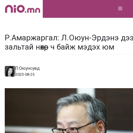
Skip
MEN
to
content
Р.Амаржаргал: Л.Оюун-Эрдэнэ дээ
зальтай нөхөр ч байж мэдэх юм
П.Оюунсувд
2023-08-25