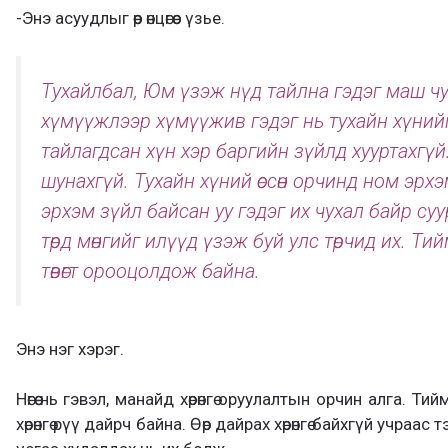
-Энэ асуудлыг өөр өнцөгөөс үзье.
Тухайлбал, Юм үзэж нүд тайлна гэдэг маш чух
хүмүүжлээр хүмүүжив гэдэг нь тухайн хүнийг е
тайлагдсан хүн хэр баргийн зүйлд хууртахгүй.
шунахгүй. Тухайн хүний өссөн орчинд ном эрхэм
эрхэм зүйл байсан уу гэдэг их чухал байр суур
төрд мөнгийг илүүд үзэж буй улс төрчид их. Т
төвөгт орооцолдож байна.
Энэ нэг хэрэг.
Нөгөө нь гэвэл, манайд хөрөнгө оруулалтын орчин алга. Ти
хөрөнгө рүү дайрч байна. Өөр дайрах хөрөнгө байхгүй учраа