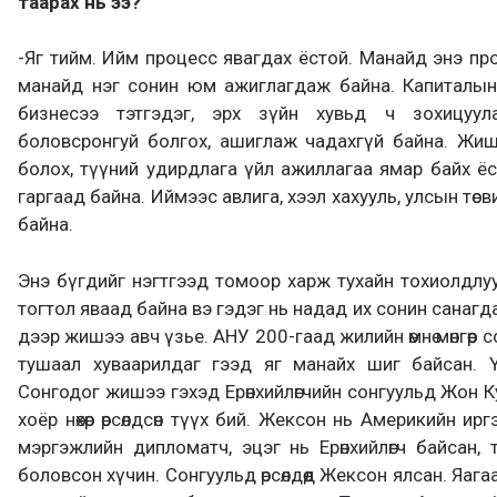
таарах нь ээ?
-Яг тийм. Ийм процесс явагдах ёстой. Манайд энэ про
манайд нэг сонин юм ажиглагдаж байна. Капиталын
бизнесээ тэтгэдэг, эрх зүйн хувьд ч зохицуул
боловсронгуй болгох, ашиглаж чадахгүй байна. Жиш
болох, түүний удирдлага үйл ажиллагаа ямар байх ё
гаргаад байна. Иймээс авлига, хээл хахууль, улсын төсв
байна.
Энэ бүгдийг нэгтгээд томоор харж тухайн тохиолдлу
тогтол яваад байна вэ гэдэг нь надад их сонин санагда
дээр жишээ авч үзье. АНУ 200-гаад жилийн өмнө мөнгөөр 
тушаал хуваарилдаг гээд яг манайх шиг байсан. Үү
Сонгодог жишээ гэхэд Ерөнхийлөгчийн сонгуульд Жон
хоёр нөхөр өрсөлдсөн түүх бий. Жексон нь Америкийн и
мэргэжлийн дипломатч, эцэг нь Ерөнхийлөгч байсан,
боловсон хүчин. Сонгуульд өрсөлдөөд Жексон ялсан. Яаг