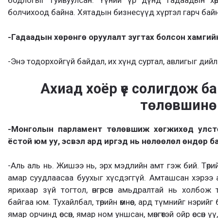
бодлогыг гуйвуулсан. Үүний үр дүнд гадаадын хөрө
болчихоод байна. Хятадын бизнесүүд хүртэл гарч байн
-Гадаадын хөрөнгө оруулалт зугтах болсон хамгийн
-Энэ тодорхойгүй байдал, их хүнд суртал, авлигыг дийл
Ахиад хоёр үе солигдож 
төлөвшинө
-Монголын парламент төлөвшиж хөгжихөд улстөрч
ёстой юм уу, эсвэл ард иргэд нь нөлөөлөл өндөр б
-Аль аль нь. Жишээ нь, эрх мэдлийн амт гэж бий. Төрий
амар суудлаасаа буухыг хүсдэггүй. Амташсан хэрээ 
ярихаар зүй тогтол, өнгөрсөн амьдралтай нь холбож
байгаа юм. Тухайлбал, төрийн өмнөөс, ард түмнийг нэри
ямар орчинд өссөн, ямар ном уншсан, мөнгөтэй ойр өссөн 