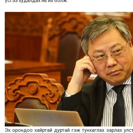
үсгээ худалдах нь их болж.
Эх орондоо хайртай дуртай гэж тунхаглах зарлах улст