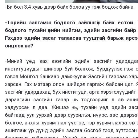
-Би бол 3,4 хувь дээр байх болов уу гэж бодож байна.
-Төрийн залгамж бодлого зайлшгүй байх ёстой. 
бодлого тухайн үеийн нийгэм, эдийн засгийн байр
Гэхдээ эдийн засаг талаасаа тууштай барьж ирсэ
онцлох вэ?
-Миний үед зах зээлийн эдийн засгийг удирддаг
институциүдыг шинээр буй болгож, бүрдүүлэх гэж о
гэвэл Монгол банкаар дамжуулж Засгийн газраас хар
харсан. Гэх мэтээр олон шийдэл гаргаж байсан цаг.
засгийг удирдахад бүх институци, арга хэрэгслүүдийг б
дараагийн засгийн газар нь тэдгээрийг л зөв аш
хадуурсан л даа. Жишээ нь, тухайн үед эдийн засг
байгаад уул уурхай дээр суурилъя, нүүрс, зэс дээрэ
болгоё, анхны хуримтлал үүсгэе, тэр хуримтлалаа зөв з
ашиглаж үр дүнд эдийн засгаа босгоё гээд зүтгэсэн. 