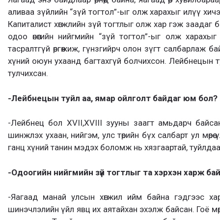
аливаа зүйлийн “зүй тогтол”-ыг олж харахыг илүү хич
Капиталист хөгжлийн зүй тогтлыг олж хар гэж заадаг 
одоо өнөөгийн нийгмийн “зүй тогтол”-ыг олж харахы
тасралтгүй өргөжиж, гүнзгийрч олон зүгт салбарлаж бай
хүний оюун ухаанд багтахгүй болчихсон. Лейбнецын т
тулчихсан.
-Лейбнецын туйл аа, ямар ойлголт байдаг юм бол?
-Лейбнец бол XVII,XVIII зууны заагт амьдарч байса
шинжлэх ухаан, нийгэм, улс төрийн бүх салбарт ул мөрөө
ганц хүний танин мэдэх боломж нь хязгаартай, туйлдаа
-Одоогийн нийгмийн зүй тогтлыг та хэрхэн харж ба
-Яагаад манай улсын хөгжил ийм байна гэдгээс х
шинэчлэлийн үйл явц их аятайхан эхэлж байсан. Гоё мөр