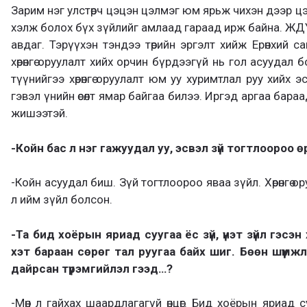
Зарим нэг улстөрч цэцэн цэлмэг юм ярьж чихэн дээр ц
хэлж болох бүх зүйлийг амлаад гараад ирж байна. Ж
авдаг. Тэрүүхэн тэндээ төрийн эргэлт хийж Ерөнхий
хөрөнгө оруулалт хийх орчин бүрдээгүй нь гол асуудал б
түүнийгээ хөрөнгө оруулалт юм уу хуримтлал руу хийх 
гэвэл үнийн өсөлт ямар байгаа билээ. Иргэд аргаа бараад
жишээтэй.
-Койн бас л нэг гажуудал уу, эсвэл зүй тогтлоороо 
-Койн асуудал биш. Зүй тогтлоороо яваа зүйл. Хөрөнгө о
л ийм зүйл болсон.
-Та бид хоёрын яриад суугаа ёс зүй, үнэт зүйл гэсэ
хэт бараан сөрөг тал руугаа байх шиг. Бөөн шүүмж
дайрсан түрэмгийлэл гээд…?
-Мөн л гайхах шаардлагагүй өнцөг. Бид хоёрын яриад су