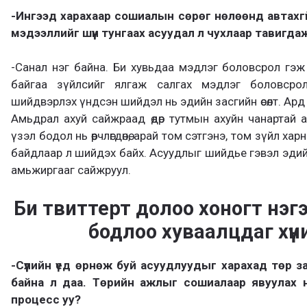
-Ингээд харахаар сошиалын сөрөг нөлөөнд автахгү
мэдээллийг шүүн тунгаах асуудал л чухлаар тавигда
-Санал нэг байна. Би хувьдаа мэдлэг боловсрол гэ
байгаа зүйлсийг ялгаж салгах мэдлэг боловсро
шийдвэрлэх үндсэн шийдэл нь эдийн засгийн өсөлт. Ар
Амьдрал ахуй сайжраад өдөр тутмын ахуйн чанартай 
үзэл бодол нь өөрчлөгдөнө, арай том сэтгэнэ, том зүйл хар
байдлаар л шийдэх байх. Асуудлыг шийдье гэвэл эдийн за
амьжиргааг сайжруул.
Би твиттерт долоо хоногт нэгэ
бодлоо хуваалцдаг хүн
-Сүүлийн үед өрнөж буй асуудлуудыг харахад төр 
байна л даа. Төрийн ажлыг сошиалаар явуулах н
процесс уу?