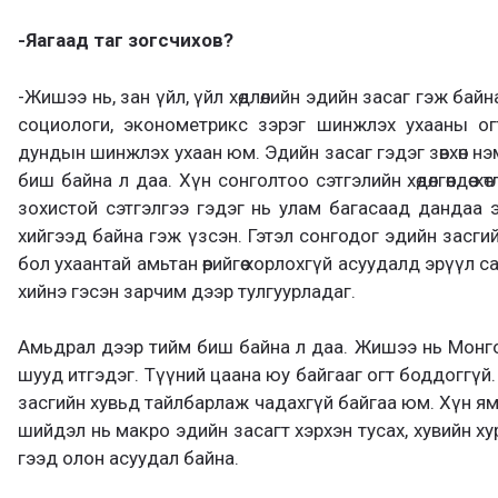
-Яагаад таг зогсчихов?
-Жишээ нь, зан үйл, үйл хөдлөлийн эдийн засаг гэж байн
социологи, эконометрикс зэрэг шинжлэх ухааны о
дундын шинжлэх ухаан юм. Эдийн засаг гэдэг зөвхөн нэм
биш байна л даа. Хүн сонголтоо сэтгэлийн хөдөлгөөндөө х
зохистой сэтгэлгээ гэдэг нь улам багасаад дандаа эм
хийгээд байна гэж үзсэн. Гэтэл сонгодог эдийн засгий
бол ухаантай амьтан өөрийгөө хорлохгүй асуудалд эрүүл
хийнэ гэсэн зарчим дээр тулгуурладаг.
Амьдрал дээр тийм биш байна л даа. Жишээ нь Монго
шууд итгэдэг. Түүний цаана юу байгааг огт боддоггүй
засгийн хувьд тайлбарлаж чадахгүй байгаа юм. Хүн ям
шийдэл нь макро эдийн засагт хэрхэн тусах, хувийн хуримт
гээд олон асуудал байна.