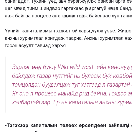
санагддаг. Тухайн үед авч хэрэгжүүлж байсан арга хэ
цаг мөчид тийм шийдвэр гаргахаас өөр аргагүй нөхцөл байд
явж байгаа процесс анх төлөвлөж төсөөлж байснаас хүн тан
Үүнийг капитализмын хөгжилтэй харьцуулж үзье. Жишэ
анхны хуримтлал яригдаж таарна. Анхны хуримтлал яаж я
гэсэн асуулт тавиад харъя.
Зэрлэг өрнөд буюу Wild wild west- ийн кинонуу
байлдаж газар нутгийг нь булааж буй ковбойч
тэмцэлдэн буудалцаж туг хатгаад л газартай
Яг энэ л процесс манайд өрнөөд байна. Гэхдээ
хэлбэртэйгээр. Ер нь капиталын анхны хури
-Тэгэхээр капиталын төлөөх өрсөлдөөн зайлшгүй