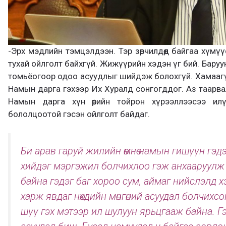
-Эрх мэдлийн тэмцэлдээн. Тэр зөрчилдөөд байгаа хүмү
тухай ойлголт байхгүй. Жижүүрийн хэдэн үг бий. Баруун
томьёогоор одоо асуудлыг шийдэж болохгүй. Хамаагүй
Намын дарга гэхээр Их Хуралд сонгогддог. Аз таарва
Намын дарга хүн өөрийн тойрон хүрээллээсээ ил
бололцоотой гэсэн ойлголт байдаг.
Би арав гаруй жилийн өмнө намын гишүүн гэдэг
хийдэг мэргэжил болчихлоо гэж анхааруулж
байна гэдэг баг хороо сум, аймаг нийслэлд хэний
харж явдаг нөхдийн мөнгөний асуудал болчихс
шүү гэх мэтээр ил шулуун ярьцгааж байна. Г