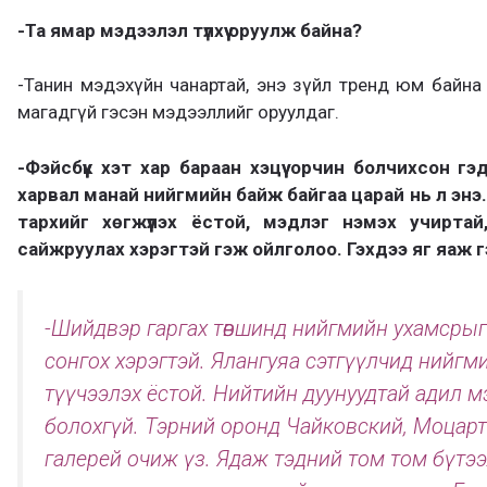
-Та ямар мэдээлэл түлхүү оруулж байна?
-Танин мэдэхүйн чанартай, энэ зүйл тренд юм байн
магадгүй гэсэн мэдээллийг оруулдаг.
-Фэйсбүүк хэт хар бараан хэцүү орчин болчихсон гэ
харвал манай нийгмийн байж байгаа царай нь л энэ. Н
тархийг хөгжүүлэх ёстой, мэдлэг нэмэх учирта
сайжруулах хэрэгтэй гэж ойлголоо. Гэхдээ яг яаж 
-Шийдвэр гаргах төвшинд нийгмийн ухамсрыг 
сонгох хэрэгтэй. Ялангуяа сэтгүүлчид нийг
түүчээлэх ёстой. Нийтийн дуунуудтай адил м
болохгүй. Тэрний оронд Чайковский, Моцарт
галерей очиж үз. Ядаж тэдний том том бүтэ