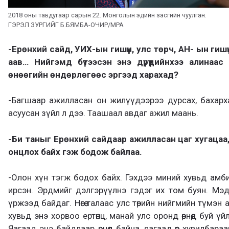
2018 оны тавдугаар сарын 22. Монголын эдийн засгийн чуулган.
ГЭРЭЛ ЗУРГИЙГ Б.БЯМБА-ОЧИР/MPA
-Ерөнхий сайд, УИХ-ын гишүүн, улс төрч, АН- ын гишүү
аав… Нийгэмд бүтээсэн энэ дүрүүдийнхээ алинаас
өнөөгийн өндөрлөгөөс эргээд харахад?
-Багшаар ажилласан он жилүүдээрээ дурсах, бахарх
асуусан зүйл л дээ. Таашаал авдаг ажил маань.
-Би таныг Ерөнхий сайдаар ажилласан цаг хугацаа,
онцлох байх гэж бодож байлаа.
-Олон хүн тэгж бодох байх. Гэхдээ миний хувьд амб
ирсэн. Эрдмийг дэлгэрүүлнэ гэдэг их том буян. Мэдлэ
үржээд байдаг. Нөгөө талаас улс төрийн нийгмийн түмэн
хувьд энэ хорвоо ертөнц, манай улс оронд өрнөөд буй ү
Яагаад энэ байдлаар өрнөөд байна, яагаад өөр хувилбараа