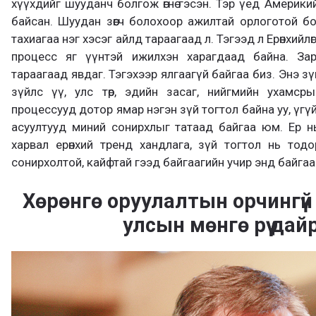
хүүхдийг шууданч болгож өгнө гэсэн. Тэр үед Америки
байсан. Шуудан зөөгч болохоор ажилтай орлоготой бол
тахиагаа нэг хэсэг айлд тараагаад л. Тэгээд л Ерөнхий
процесс яг үүнтэй ижилхэн харагдаад байна. Зар
тараагаад явдаг. Тэгэхээр ялгаагүй байгаа биз. Энэ з
зүйлс үү, улс төр, эдийн засаг, нийгмийн ухамс
процессууд дотор ямар нэгэн зүй тогтол байна уу, үгүй
асуултууд миний сонирхлыг татаад байгаа юм. Ер нь а
харвал ерөнхий тренд хандлага, зүй тогтол нь тод
сонирхолтой, кайфтай гээд байгаагийн учир энд байгаа
Хөрөнгө оруулалтын орчингүй
улсын мөнгө рүү дай