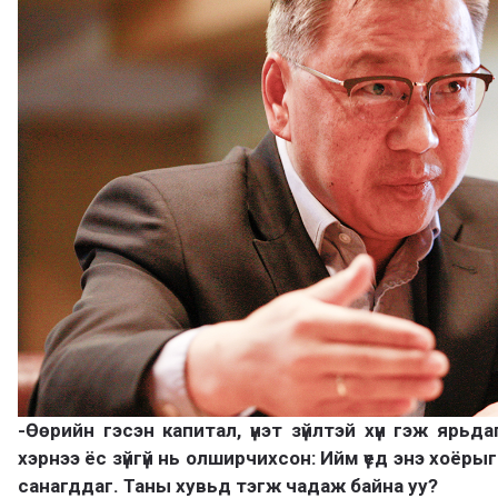
-Өөрийн гэсэн капитал, үнэт зүйлтэй хүн гэж ярьд
хэрнээ ёс зүйгүй нь олширчихсон: Ийм үед энэ хоёрыг 
санагддаг. Таны хувьд тэгж чадаж байна уу?