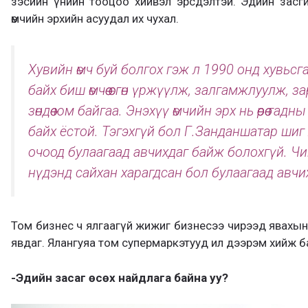
зэсийн үнийн тооцоо хийвэл эрсдэлтэй. Эдийн засгийн
өмчийн эрхийн асуудал их чухал.
Хувийн өмч буй болгох гэж л 1990 онд хувьсга
байх биш өмчөө өсгөн үржүүлж, залгамжлуулж, 
зөндөө юм байгаа. Энэхүү өмчийн эрх нь өөрөө га
байх ёстой. Тэгэхгүй бол Г.Занданшатар шиг
очоод булаагаад авчихдаг байж болохгүй. Чи
нүдэнд сайхан харагдсан бол булаагаад авчи
Том бизнес ч ялгаагүй жижиг бизнесээ чирээд явахын
явдаг. Ялангуяа том супермаркэтууд ил дээрэм хийж б
-Эдийн засаг өсөх найдлага байна уу?