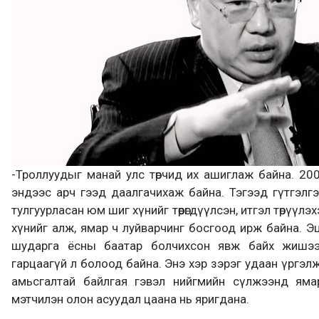
-Троллуудыг манай улс төрчид их ашиглаж байна. 200
эндээс арч гээд даалгачихаж байна. Тэгээд гүтгэлг
тулгуурласан юм шиг хүнийг төөрөгдүүлсэн, итгэл төрүүл
хүнийг алж, ямар ч луйварчинг босгоод ирж байна. Э
шударга ёсны баатар болчихсон явж байх жишээн
гарцаагүй л болоод байна. Энэ хэр зэрэг удаан үргэл
амьсгалтай байлгая гэвэл нийгмийн сүлжээнд яма
мэтчилэн олон асуудал цаана нь яригдана.