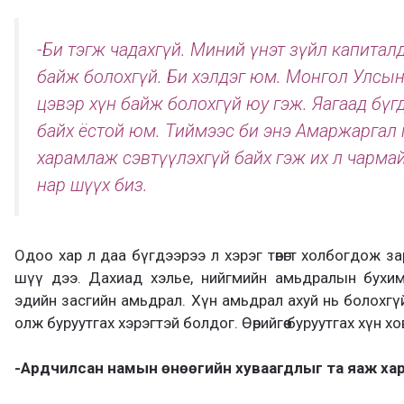
-Би тэгж чадахгүй. Миний үнэт зүйл капитал
байж болохгүй. Би хэлдэг юм. Монгол Улсын т
цэвэр хүн байж болохгүй юу гэж. Яагаад бүг
байх ёстой юм. Тиймээс би энэ Амаржаргал гэдэг
харамлаж сэвтүүлэхгүй байх гэж их л чармай
нар шүүх биз.
Одоо хар л даа бүгдээрээ л хэрэг төвөгт холбогдож з
шүү дээ. Дахиад хэлье, нийгмийн амьдралын бухим
эдийн засгийн амьдрал. Хүн амьдрал ахуй нь болохгүй
олж буруутгах хэрэгтэй болдог. Өөрийгөө буруутгах хүн хо
-Ардчилсан намын өнөөгийн хуваагдлыг та яаж ха