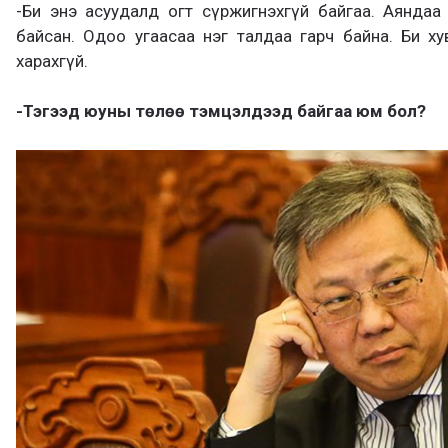
-Би энэ асуудалд огт сүржигнэхгүй байгаа. Аяндаа
байсан. Одоо угаасаа нэг талдаа гарч байна. Би ху
харахгүй.
-Тэгээд юуны төлөө тэмцэлдээд байгаа юм бол?