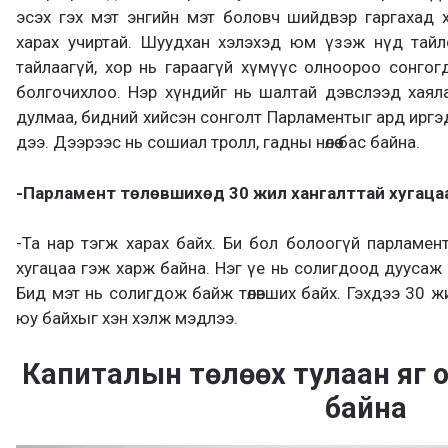
эсэх гэх мэт энгийн мэт боловч шийдвэр гаргахад хүч
харах учиртай. Шуудхан хэлэхэд юм үзэж нүд тайлса
тайлаагүй, хор нь гараагүй хүмүүс олноороо сонгог
болгочихлоо. Нэр хүндийг нь шалтай дэвслээд хая
дулмаа, бидний хийсэн сонголт Парламентыг ард иргэд 2
дээ. Дээрээс нь сошиал тролл, гадны нөлөө бас байна.
-Парламент төлөвшихөд 30 жил хангалттай хугацаа 
-Та нар тэгж харах байх. Би бол болоогүй парламент 
хугацаа гэж харж байна. Нэг үе нь солигдоод дуусаж 
Бид мэт нь солигдож байж төлөвших байх. Гэхдээ 30 
юу байхыг хэн хэлж мэдлээ.
Капиталын төлөөх тулаан яг 
байна