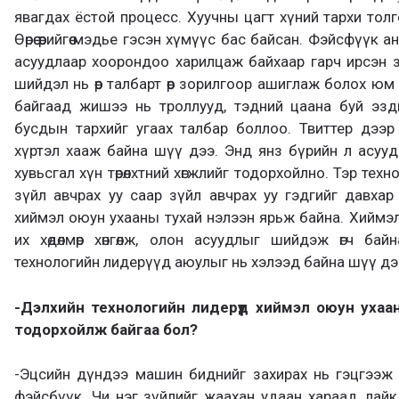
явагдах ёстой процесс. Хуучны цагт хүний тархи толг
Өөрөө өөрийгөө мэдье гэсэн хүмүүс бас байсан. Фэйсфүүк а
асуудлаар хоорондоо харилцаж байхаар гарч ирсэн з
шийдэл нь өөр талбарт өөр зорилгоор ашиглаж болох ю
байгаад жишээ нь троллууд, тэдний цаана буй эзд
бусдын тархийг угаах талбар боллоо. Твиттер дээр 
хүртэл хааж байна шүү дээ. Энд янз бүрийн л асуу
хувьсгал хүн төрөлхтний хөгжлийг тодорхойлно. Тэр техно
зүйл авчрах уу саар зүйл авчрах уу гэдгийг давха
хиймэл оюун ухааны тухай нэлээн ярьж байна. Хиймэл ою
их хөдөлмөр хөнгөлж, олон асуудлыг шийдэж өгч байн
технологийн лидерүүд аюулыг нь хэлээд байна шүү дэ
-Дэлхийн технологийн лидерүүд хиймэл оюун уха
тодорхойлж байгаа бол?
-Эцсийн дүндээ машин биднийг захирах нь гэцгээж 
фэйсбүүк. Чи нэг зүйлийг жаахан удаан хараад, лай