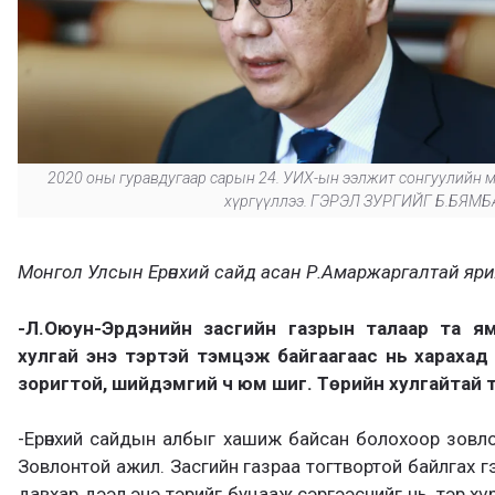
2020 оны гуравдугаар сарын 24. УИХ-ын ээлжит сонгуулийн мөри
хүргүүллээ. ГЭРЭЛ ЗУРГИЙГ Б.БЯМ
Монгол Улсын Ерөнхий сайд асан Р.Амаржаргалтай яр
-Л.Оюун-Эрдэнийн засгийн газрын талаар та яма
хулгай энэ тэртэй тэмцэж байгаагаас нь харахад 
зоригтой, шийдэмгий ч юм шиг. Төрийн хулгайтай 
-Ерөнхий сайдын албыг хашиж байсан болохоор зовло
Зовлонтой ажил. Засгийн газраа тогтвортой байлгах гэ
давхар дээл энэ тэрийг буцааж сэргээснийг нь, тэр х