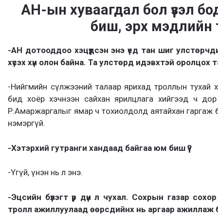
АН-ын хуваагдал бол үзэл б
биш, эрх мэдлийн
-АН дотооддоо хэцүүдсэн энэ үед тан шиг улстөрчд
хүсэх хүн олон байна. Та улстөрд идэвхтэй оролцох 
-Нийгмийн сүлжээний талаар ярихад троллын тухай хөнд
бид хоёр хэчнээн сайхан ярилцлага хийгээд ч дор
Р.Амаржаргалыг ямар ч тохиолдолд аятайхан гаргаж бо
нэмэргүй.
-Хэтэрхий гутранги хандаад байгаа юм биш үү?
-Үгүй, үнэн нь л энэ.
-Эцсийн бүлэгт үр дүн л чухал. Сохрын газар сохо
тролл ажиллуулаад өөрсдийнх нь аргаар ажиллаж бо