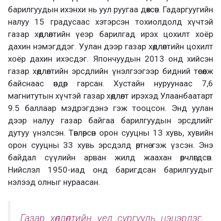
барилгуудын ихэнхи нь уул руугаа дөхсөн. Гадаргуугийн
налуу 15 градусаас хэтэрсэн тохиолдолд хүчтэй
газар хөдлөлтийн үеэр барилгад ирэх цохилт хоёр
дахин нэмэгддэг. Уулан дээр газар хөдлөлтийн цохилт
хоёр дахин ихэсдэг. Япончуудын 2013 онд хийсэн
газар хөдлөлтийн эрсдлийн үнэлгээгээр бидний төсөөлж
байснаас өндөр гарсан. Хустайн нуруунаас 7,6
магнитутын хүчтэй газар хөдлөлт ирэхэд Улаанбаатарт
9.5 баллаар мэдрэгдэнэ гэж тооцсон. Энд уулан
дээр налуу газар байгаа барилгуудын эрсдлийг
дутуу үнэлсэн. Төвлөрсөн орон сууцны 13 хувь, хувийн
орон сууцны 33 хувь эрсдэлд өртнө гэж үзсэн. Энэ
байдал сүүлийн арван жилд жаахан өөрчлөгдсөн.
Нийслэл 1950-иад онд баригдсан барилгуудыг
нэлээд олныг нураасан.
Газар хөдлөлтийн үед сургууль цэцэрлэг,