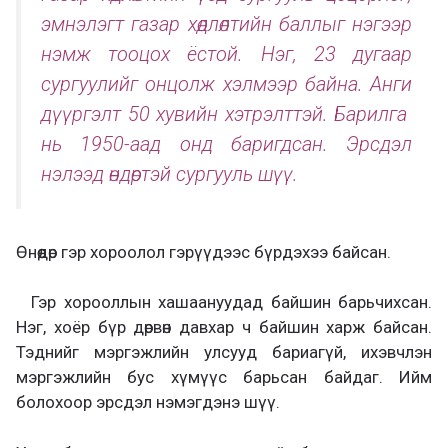
эмнэлэгт газар хөдлөлтийн баллыг нэгээр
нэмж тооцох ёстой. Нэг, 23 дугаар
сургуулийг онцолж хэлмээр байна. Анги
дүүргэлт 50 хувийн хэтрэлттэй. Барилга
нь 1950-аад онд баригдсан. Эрсдэл
нэлээд өндөртэй сургууль шүү.
Өнөөдөр гэр хороолол гэрүүдээс бүрдэхээ байсан.
Гэр хорооллын хашаануудад байшин барьчихсан.
Нэг, хоёр бүр дөрвөн давхар ч байшин харж байсан.
Тэднийг мэргэжлийн улсууд бариагүй, ихэвчлэн
мэргэжлийн бус хүмүүс барьсан байдаг. Ийм
болохоор эрсдэл нэмэгдэнэ шүү.