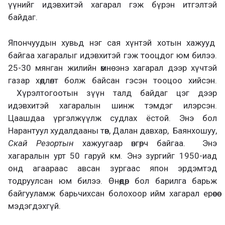
үүнийг идэвхитэй хагарал гэж бүрэн итгэлтэй
байдаг.
Япончуудын хувьд нэг сая хүнтэй хотын хажууд
байгаа хагаралыг идэвхитэй гэж тооцдог юм билээ.
25-30 мянган жилийн өмнө энэ хагарал дээр хүчтэй
газар хөдлөлт болж байсан гэсэн тооцоо хийсэн.
Хүрэлтогоотын зүүн талд байдаг цэг дээр
идэвхитэй хагаралын шинж тэмдэг илэрсэн.
Цаашдаа үргэлжүүлж судлах ёстой. Энэ бол
Нарантуул худалдааны төв, Далан давхар, Баянхошуу,
Скай Резорт
ын
хажуугаар өнгөрч байгаа. Энэ
хагаралын урт 50 гаруй км. Энэ зургийг 1950-иад
онд агаараас авсан зургаас япон эрдэмтэд
тодруулсан юм билээ. Өнөөдөр бол барилга барьж
байгууламж барьчихсан болохоор ийм хагарал ерөөсөө
мэдэгдэхгүй.