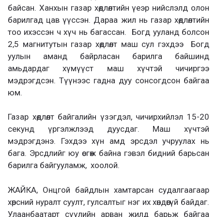
байсан. Ханхын газар хөдлөлтийн үеэр нийслэлд олон
барилгад цав үүссэн. Дараа жил нь газар хөдлөлтийн
тоо ихэссэн ч хүч нь багассан. Богд ууланд болсон
2,5 магнитутын газар хөдлөлт маш сул гэхдээ Богд
уулын аманд байрласан барилга байшинд
амьдардаг хүмүүст маш хүчтэй чичиргээ
мэдрэгдсэн. Түүнээс гадна дуу сонсогдсон байгаа
юм.
Газар хөдлөлт байгалийн үзэгдэл, чичирхийлэл 15-20
секунд үргэлжлээд дуусдаг. Маш хүчтэй
мэдрэгдэнэ. Гэхдээ хүн амд эрсдэл учруулах нь
бага. Эрсдлийг юу өсгөж байна гэвэл бидний барьсан
барилга байгууламж, хоолой.
ЖАЙКА, Онцгой байдлын хамтарсан судалгаагаар
хөрсний нуралт суулт, гулсалтыг нэг их хөндөөгүй байдаг.
Улаанбаатарт сүүлийн арван жилд барьж байгаа