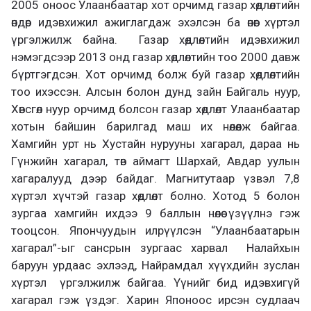
2005 оноос Улаанбаатар хот орчимд газар хөдлөлтийн
өндөр идэвхижил ажиглагдаж эхэлсэн ба өнөөг хүртэл
үргэлжилж байна. Газар хөдлөлтийн идэвхижил
нэмэгдсээр 2013 онд газар хөдлөлтийн тоо 2000 давж
бүртгэгдсэн. Хот орчимд болж буй газар хөдлөлтийн
тоо ихэссэн. Алсын болон дунд зайн Байгаль нуур,
Хөвсгөл нуур орчимд болсон газар хөдлөлт Улаанбаатар
хотын байшин барилгад маш их нөлөөлж байгаа.
Хамгийн урт нь Хустайн нурууны хагарал, дараа нь
Гүнжийн хагарал, төв аймагт Шархай, Авдар уулын
хагаралууд дээр байдаг. Магнитутаар үзвэл 7,8
хүртэл хүчтэй газар хөдлөлт болно. Хотод 5 болон
зургаа хамгийн ихдээ 9 баллын нөлөө үзүүлнэ гэж
тооцсон. Япончуудын илрүүлсэн “Улаанбаатарын
хагарал”-ыг сансрын зургаас харвал Налайхын
баруун урдаас эхлээд, Найрамдал хүүхдийн зуслан
хүртэл үргэлжилж байгаа. Үүнийг бид идэвхигүй
хагарал гэж үздэг. Харин Японоос ирсэн судлаач