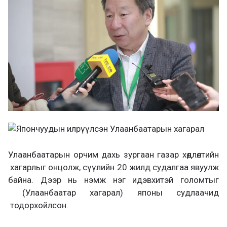
а
х
Улаанбаатарын орчим дахь зургаан газар хөдлөлтийн
хагарлыг онцолж, сүүлийн 20 жилд судалгаа явуулж
байна. Дээр нь нэмж нэг идэвхитэй голомтыг
(Улаанбаатар хагарал) японы судлаачид
тодорхойлсон.