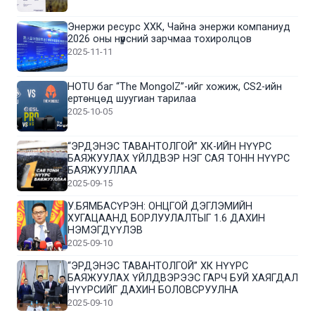
Энержи ресурс ХХК, Чайна энержи компаниуд
2026 оны нүүрсний зарчмаа тохиролцов
2025-11-11
HOTU баг “The MongolZ”-ийг хожиж, CS2-ийн
ертөнцөд шуугиан тарилаа
2025-10-05
“ЭРДЭНЭС ТАВАНТОЛГОЙ” ХК-ИЙН НҮҮРС
БАЯЖУУЛАХ ҮЙЛДВЭР НЭГ САЯ ТОНН НҮҮРС
БАЯЖУУЛЛАА
2025-09-15
У.БЯМБАСҮРЭН: ОНЦГОЙ ДЭГЛЭМИЙН
ХУГАЦААНД БОРЛУУЛАЛТЫГ 1.6 ДАХИН
НЭМЭГДҮҮЛЭВ
2025-09-10
“ЭРДЭНЭС ТАВАНТОЛГОЙ” ХК НҮҮРС
БАЯЖУУЛАХ ҮЙЛДВЭРЭЭС ГАРЧ БУЙ ХАЯГДАЛ
НҮҮРСИЙГ ДАХИН БОЛОВСРУУЛНА
2025-09-10