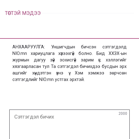
ТӨСТЭЙ МЭДЭЭ
АНХААРУУЛГА: Уншигчдын бичсэн сэтгэгдэлд
NIO.mn хариуцлага хүлээхгүй болно. Бид ХХЗХ-ын
журмын дагуу зүй зохисгүй зарим үг, хэллэгийг
хязгаарласан тул Та сэтгэгдэл бичихдээ бусдын эрх
ашгийг хүндэтгэн үзнэ үү. Хэм хэмжээ зөрчсөн
сэтгэгдлийг NIO.mn устгах эрхтэй.
Сэтгэгдэл
2000
бичих