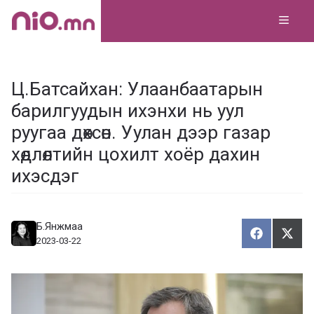
Skip
MEN
to
content
Ц.Батсайхан: Улаанбаатарын
барилгуудын ихэнхи нь уул
руугаа дөхсөн. Уулан дээр газар
хөдлөлтийн цохилт хоёр дахин
ихэсдэг
Б.Янжмаа
Хуваалца
Түг
Х
Т
2023-03-22
у
ү
в
г
а
э
а
э
л
х
ц