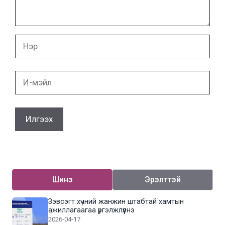
Нэр
И-
мэйл
Шинэ
Эрэлттэй
Зэвсэгт хүчний жанжин штабтай хамтын
ажиллагаагаа үргэлжлүүлнэ
2026-04-17