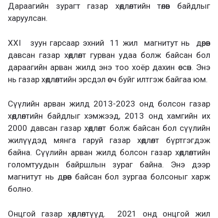
Дараагийн зурагт газар хөдлөлтийн төлөв байдлыг
харуулсан.
XXI зуун гарсаар эхний 11 жил магнитут нь дөрөв
давсан газар хөдлөлт гурван удаа болж байсан бол
дараагийн арван жилд энэ тоо хоёр дахин өссөн. Энэ
нь газар хөдлөлтийн эрсдэл өсч буйг илтгэж байгаа юм.
Сүүлийн арван жилд 2013-2023 онд болсон газар
хөдлөлтийн байдлыг хэмжээд, 2013 онд хамгийн их
2000 давсан газар хөдлөлт болж байсан бол сүүлийн
жилүүдэд мянга гаруй газар хөдлөлт бүртгэгдэж
байна. Сүүлийн арван жилд болсон газар хөдлөлтийн
голомтуудын байршлын зураг байна. Энэ дээр
магнитут нь дөрөв байсан бол зургаа болсоныг харж
болно.
Онцгой газар хөдлөлтүүд. 2021 онд онцгой жил