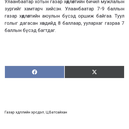
Улаанбаатар хотын газар хөдлөлтийн бичил мужлалын
зургийг хамтарч хийсэн. Улаанбаатар 7-9 баллын
газар хөдлөлтийн аюулын бүсэд оршиж байгаа. Туул
голыг дагасан хөндийд 8 баллаар, уулархаг газраа 7
баллын бүсэд багтдаг.
Хуваалцах:
Түгээх:
Х
Т
у
ү
в
г
а
э
а
э
л
х
ц
а
Газар хөдлөлийн эрсдэл
, 
Ц.Батсайхан
х