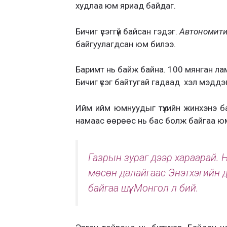
худлаа юм яриад байдаг.
Бичиг үсэггүй байсан гэдэг.
Автономит
байгуулагдсан юм билээ.
Баримт нь байж байна. 100 мянган лам
Бичиг үсэг байтугай гадаад хэл мэддэг 
Ийм ийм юмнуудыг түүхийн жинхэнэ б
намаас өөрөөс нь бас болж байгаа ю
Газрын зураг дээр хараарай. 
мөсөн далайгаас Энэтхэгийн д
байгаа шүү. Монгол л бий.