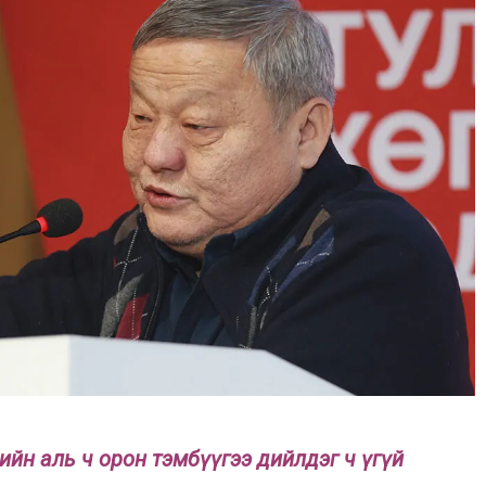
хийн аль ч орон тэмбүүгээ дийлдэг ч үгүй