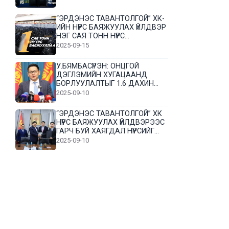
“ЭРДЭНЭС ТАВАНТОЛГОЙ” ХК-
ИЙН НҮҮРС БАЯЖУУЛАХ ҮЙЛДВЭР
НЭГ САЯ ТОНН НҮҮРС
БАЯЖУУЛЛАА
2025-09-15
У.БЯМБАСҮРЭН: ОНЦГОЙ
ДЭГЛЭМИЙН ХУГАЦААНД
БОРЛУУЛАЛТЫГ 1.6 ДАХИН
НЭМЭГДҮҮЛЭВ
2025-09-10
“ЭРДЭНЭС ТАВАНТОЛГОЙ” ХК
НҮҮРС БАЯЖУУЛАХ ҮЙЛДВЭРЭЭС
ГАРЧ БУЙ ХАЯГДАЛ НҮҮРСИЙГ
ДАХИН БОЛОВСРУУЛНА
2025-09-10
Л.Гүндалай: Дүр эсгэсэн худал
хуурмагтай эвлэрч чаддаггүй
нь миний алдаа байж магадгүй
2025-09-05
ЦОГТЦЭЦИЙ СУМЫН ЦАГААН-
ОВОО, СИЙРСТ БАГИЙН
ИРГЭДИЙН ТӨЛӨӨЛӨЛ НҮҮРС