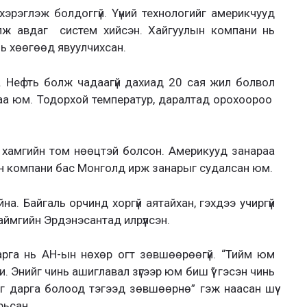
эрэглэж болдоггүй. Үүний технологийг америкчууд
лж авдаг систем хийсэн. Хайгуулын компани нь
нь хөөгөөд явуулчихсан.
. Нефть болж чадаагүй дахиад 20 сая жил болвол
аа юм. Тодорхой температур, даралтад орохоороо
 хамгийн том нөөцтэй болсон. Америкууд занараа
н компани бас Монголд ирж занарыг судалсан юм.
йна. Байгаль орчинд хоргүй аятайхан, гэхдээ учиргүй
ймгийн Эрдэнэсантад илрүүлсэн.
арга нь АН-ын нөхөр огт зөвшөөрөөгүй. “Тийм юм
и. Энийг чинь ашиглавал зүгээр юм биш үү” гэсэн чинь
г дарга болоод тэгээд зөвшөөрнө” гэж наасан шүү
рьсан.