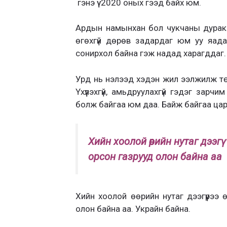
гэнэ үү 2020 оных гээд байх юм.
Ардын намынхан бол чукчаны дурак г
өгөхгүй дөрөв задардаг юм уу яад
сонирхол байна гэж надад харагддаг.
Урд нь нэлээд хэдэн жил ээлжилж төр 
Үхүүлэхгүй, амьдруулахгүй гэдэг зар
болж байгаа юм даа. Байж байгаа ца
Хийн хоолой өөрийн нутаг дээг
орсон газрууд олон байна аа
Хийн хоолой өөрийн нутаг дээгүүрээ 
олон байна аа. Украйн байна.