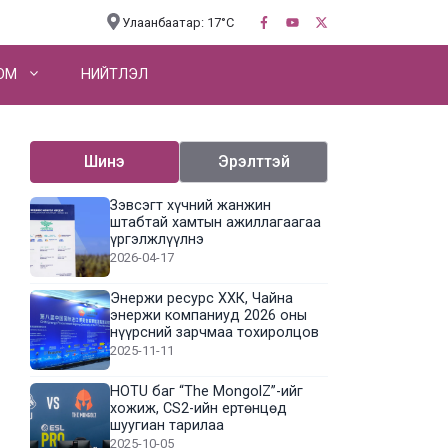
Улаанбаатар: 17°C
OM
НИЙТЛЭЛ
Шинэ
Эрэлттэй
Зэвсэгт хүчний жанжин
штабтай хамтын ажиллагаагаа
үргэлжлүүлнэ
2026-04-17
Энержи ресурс ХХК, Чайна
энержи компаниуд 2026 оны
нүүрсний зарчмаа тохиролцов
2025-11-11
HOTU баг “The MongolZ”-ийг
хожиж, CS2-ийн ертөнцөд
шуугиан тарилаа
2025-10-05