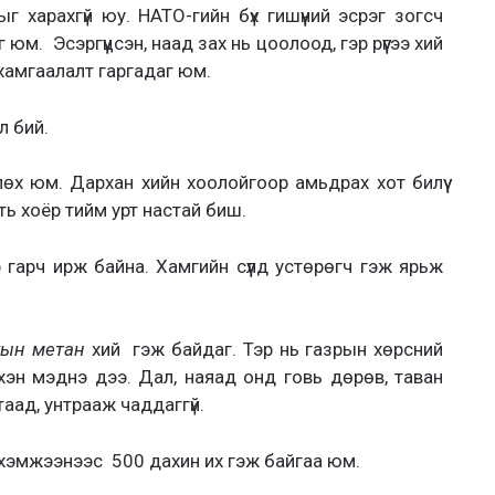
ыг харахгүй юу. НАТО-гийн бүх гишүүний эсрэг зогсч
юм. Эсэргүүцсэн, наад зах нь цоолоод, гэр рүүгээ хий
 хамгаалалт гаргадаг юм.
л бий.
өх юм. Дархан хийн хоолойгоор амьдрах хот билүү
ть хоёр тийм урт настай биш.
р гарч ирж байна. Хамгийн сүүлд устөрөгч гэж ярьж
гын метан
хий гэж байдаг. Тэр нь газрын хөрсний
хэн мэднэ дээ. Дал, наяад онд говь дөрөв, таван
аад, унтрааж чаддаггүй.
хэмжээнээс 500 дахин их гэж байгаа юм.