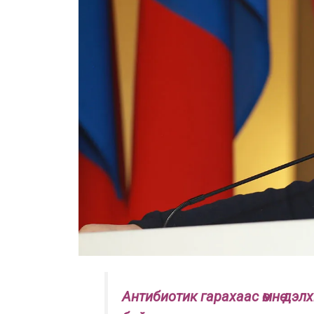
А
нтибиотик
гарахаас өмнө дэл