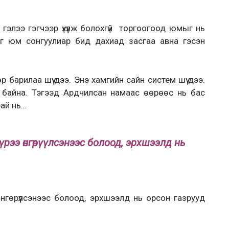
элээ гэгчээр үхүүлж болохгүй торгоогоод юмыг нь
аг юм сонгуулиар бид дахиад засгаа авна гэсэн
барилаа шүү дээ. Энэ хамгийн сайн систем шүү дээ.
чим байна. Тэгээд Ардчилсан намаас өөрөөс нь бас
рай нь…
үүрээ өнгөрүүлсэнээс болоод, эрхшээлд нь
өнгөрүүлсэнээс болоод, эрхшээлд нь орсон газрууд