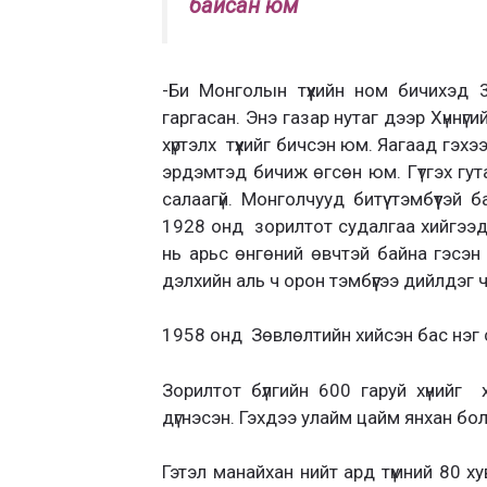
байсан юм
-Би Монголын түүхийн ном бичихэд
гаргасан. Энэ газар нутаг дээр Хүннүг
хүртэлх түүхийг бичсэн юм. Яагаад гэх
эрдэмтэд бичиж өгсөн юм. Гүтгэх гут
салаагүй. Монголчууд битүү тэмбүүтэ
1928 онд зорилтот судалгаа хийгээд,
нь арьс өнгөний өвчтэй байна гэсэн ю
дэлхийн аль ч орон тэмбүүгээ дийлдэг ч 
1958 онд Зөвлөлтийн хийсэн бас нэг 
Зорилтот бүлгийн 600 гаруй хүнийг
дүгнэсэн. Гэхдээ улайм цайм янхан бол
Гэтэл манайхан нийт ард түмний 80 ху