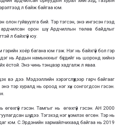
ноднин ардчилсан орнуудын хурал хийгээд, газрын
гэрэлтээд л байж байгаа юм.
н олон гуйвуулга бий. Тэр тэгсэн, энэ ингэсэн гээд
л ардчилсан орон шүү. Ардчиллын төлөв байдлыг
эй л байхгүй юу.
 гэрийн хоёр багана юм гэж. Нэг нь байхгүй бол гэр
гэдэг нь Ардын намынхныг бүгдийг нь шоронд хийнэ
йх ёстой. Энэ чинь тэнцвэр хадгалж л яваа.
х вэ дээ. Мэдээллийн хэрэгслүүдээр гарч байгааг
энэ тэр хуралд нь ороод нэг хүн сонгогдсон гэсэн.
н.
ь өгөхгүй гэсэн. Тамгыг нь өгөхгүй гэсэн. АН 2000
лагдсан шүү дээ. Тэгэхэд нэг үнэмлэх өгсөн. Тэр нь
вдаг юм. С.Эрдэнийн хармайлчихаад байгаа нь 2019