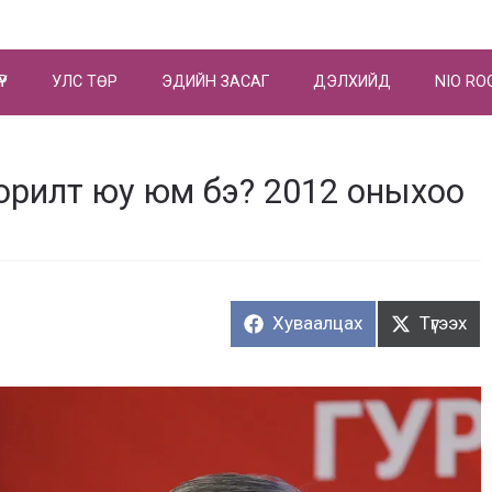
ҮР
УЛС ТӨР
ЭДИЙН ЗАСАГ
ДЭЛХИЙД
NIO RO
орилт юу юм бэ? 2012 оныхоо
Хуваалцах:
Түгээх:
Хуваалцах
Түгээх