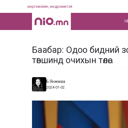
Skip
мэргэжлийн, мэдрэмжтэй
to
content
НҮ
Баабар: Одоо бидний з
төвшинд очихын төлөө…
Б.Янжмаа
2024-01-02