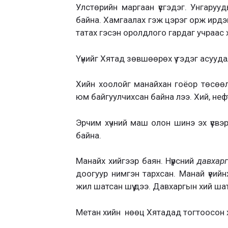
Улстөрийн маргаан үүсгэдэг. Унгарууд
байна. Хамгаалах гэж цэрэг орж ирдэг 
татах гэсэн оролдлого гардаг учраас
Үүнийг Хятад зөвшөөрөх үү гэдэг асууда
Хийн хоолойг манайхан гоёор төсөөл
юм байгуулчихсан байна лээ. Хий, неф
Эрчим хүчний маш олон шинэ эх үүсвэ
байна.
Манайх хийгээр баян. Нүүрсний
давхар
доогуур нимгэн тархсан. Манай үеийн
жил шатсан шүү дээ. Давхаргын хий шат
Метан хийн нөөц Хятадад тогтоосон 