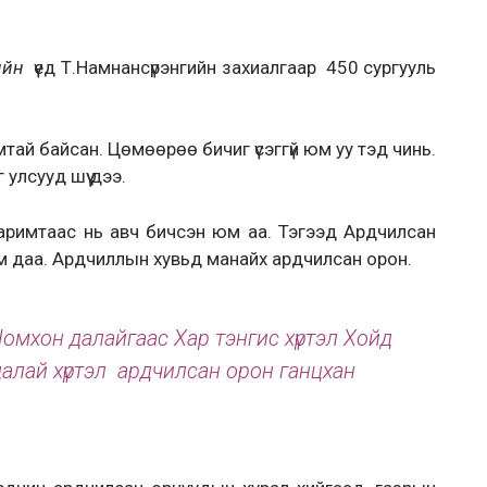
ийн
үед Т.Намнансүрэнгийн захиалгаар 450 сургууль
тай байсан. Цөмөөрөө бичиг үсэггүй юм уу тэд чинь.
улсууд шүү дээ.
аримтаас нь авч бичсэн юм аа. Тэгээд Ардчилсан
м даа. Ардчиллын хувьд манайх ардчилсан орон.
Номхон далайгаас Хар тэнгис хүртэл Хойд
алай хүртэл ардчилсан орон ганцхан