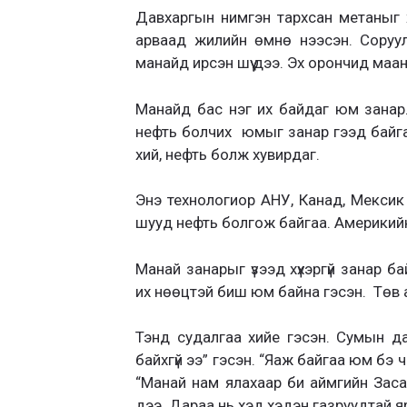
Давхаргын нимгэн тархсан метаныг х
арваад жилийн өмнө нээсэн. Соруу
манайд ирсэн шүү дээ. Эх орончид маа
Манайд бас нэг их байдаг юм занар
нефть болчих юмыг занар гээд байг
хий, нефть болж хувирдаг.
Энэ технологиор АНУ, Канад, Мексик
шууд нефть болгож байгаа. Америкий
Манай занарыг үзээд хүхэргүй занар ба
их нөөцтэй биш юм байна гэсэн. Төв а
Тэнд судалгаа хийе гэсэн. Сумын д
байхгүй ээ” гэсэн. “Яаж байгаа юм бэ ч
“Манай нам ялахаар би аймгийн Заса
дээ. Дараа нь хэд хэдэн газруудтай я