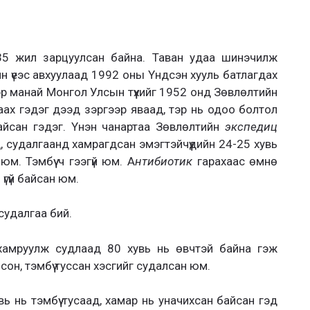
 35 жил зарцуулсан байна. Таван удаа шинэчилж
ийн үеэс авхуулаад 1992 оны Үндсэн хууль батлагдах
ээр манай Монгол Улсын түүхийг 1952 онд Зөвлөлтийн
аах гэдэг дээд зэргээр яваад, тэр нь одоо болтол
й байсан гэдэг. Үнэн чанартаа Зөвлөлтийн
экспедиц
 судалгаанд хамрагдсан эмэгтэйчүүдийн 24-25 хувь
м. Тэмбүү ч гээгүй юм. А
нтибиотик
гарахаас өмнө
үгүй байсан юм.
судалгаа бий.
 хамруулж судлаад 80 хувь нь өвчтэй байна гэж
сон, тэмбүү туссан хэсгийг судалсан юм.
вь нь тэмбүү тусаад, хамар нь уначихсан байсан гэд