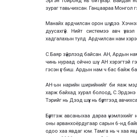
Эргэн тойронд нь битүү хар. Байдан 
зураг тавьчихсан. Ганцаараа Монгол 
Манайх ардчилсан орон шүү дээ. Хэчнээ
дуусахгүй. Нийт системээ авч үзвэ
хадгалахын тулд Ардчилсан нам хэрэгт
С.Баяр зүйрлээд байсан. АН, Ардын нам
чинь нураад ойчно шүү. АН хэрэгтэй 
гэсэн үг биш. Ардын нам ч бас байж ба
АН-ын нарийн ширийнийг би яаж мэдэ
харж байхад хурал болоод, С.Эрдэнэ 
Тэрийг нь Дээд шүүх нь бүртгээд авчихса
Бүртгэж авсаныхаа дараа үнэмлэхийг н
оны арванхоёрдугаар сарын 6-нд байгуу
одоо хаа явдаг юм. Тамга нь ч хаа я