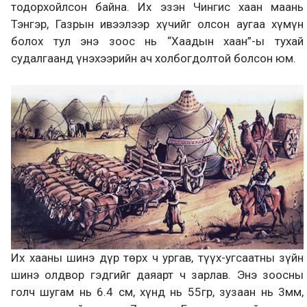
тодорхойлсон байна. Их эзэн Чингис хаан маань
Тэнгэр, Газрын ивээлээр хүчийг олсон аугаа хүмүн
болох тул энэ зоос нь “Хаадын хаан”-ы тухай
судалгаанд үнэхээрийн ач холбогдолтой болсон юм.
Их хааны шинэ дүр төрх ч ургав, түүх-угсаатны зүйн
шинэ олдвор гэдгийг даяарт ч зарлав. Энэ зоосны
голч шугам нь 6.4 см, хүнд нь 55гр, зузаан нь 3мм,