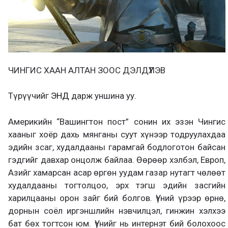
ЧИНГИС ХААН АЛТАН ЗООС ДЭЛДҮҮЛЭВ
Түрүүчийг
ЭНД
дарж уншина уу.
Америкийн “Вашингтон пост” сонин их эзэн Чингис
хааныг хоёр дахь мянганы суут хүнээр тодруулахдаа
эдийн зсаг, худалдааны гарамгай бодлоготон байсан
гэдгийг давхар онцолж байлаа. Өөрөөр хэлбэл, Европ,
Азийг хамарсан асар өргөн уудам газар нутагт чөлөөт
худалдааны тогтолцоо, эрх тэгш эдийн засгийн
харилцааны орон зайг бий болгов. Үүний үрээр өрнө,
дорнын соёл иргэншлийн нэвчилцэл, гинжин хэлхээ
бат бөх тогтсон юм. Үүнийг нь интернэт бий болохоос