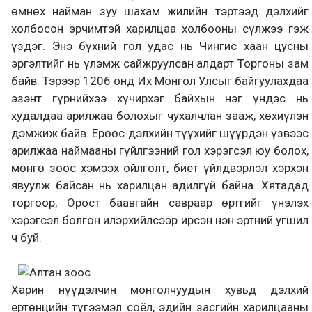
өмнөх найман зуу шахам жилийн тэртээд дэлхийг
холбосон эрчимтэй харилцаа холбооны сүлжээ гэж
үздэг. Энэ бүхний гол удас нь Чингис хаан цусны
эргэлтийг нь үлэмж сайжруулсан алдарт Торгоны зам
байв. Тэрээр 1206 онд Их Монгол Улсыг байгуулахдаа
эзэнт гүрнийхээ хүчирхэг байхын нэг үндэс нь
худалдаа арилжаа болохыг чухалчлан зааж, хөхиүлэн
дэмжиж байв. Ерөөс дэлхийн түүхийг шүүрдэн үзвээс
арилжаа наймааны гүйлгээний гол хэрэгсэл юу болох,
мөнгө зоос хэмээх ойлголт, биет үйлдвэрлэл хэрхэн
явуулж байсан нь харилцан адилгүй байна. Хятадад
торгоор, Орост баавгайн савраар өртгийг үнэлэх
хэрэгсэл болгон илэрхийлсээр ирсэн нэн эртний угшил
ч буй.
Харин нүүдэлчин монголчуудын хувьд дэлхий
ертөнцийн түгээмэл соёл, эдийн засгийн харилцааны