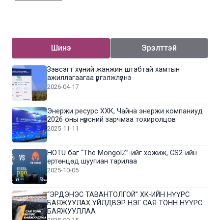
Шинэ
Эрэлттэй
Зэвсэгт хүчний жанжин штабтай хамтын
ажиллагаагаа үргэлжлүүлнэ
2026-04-17
Энержи ресурс ХХК, Чайна энержи компаниуд
2026 оны нүүрсний зарчмаа тохиролцов
2025-11-11
HOTU баг “The MongolZ”-ийг хожиж, CS2-ийн
ертөнцөд шуугиан тарилаа
2025-10-05
“ЭРДЭНЭС ТАВАНТОЛГОЙ” ХК-ИЙН НҮҮРС
БАЯЖУУЛАХ ҮЙЛДВЭР НЭГ САЯ ТОНН НҮҮРС
БАЯЖУУЛЛАА