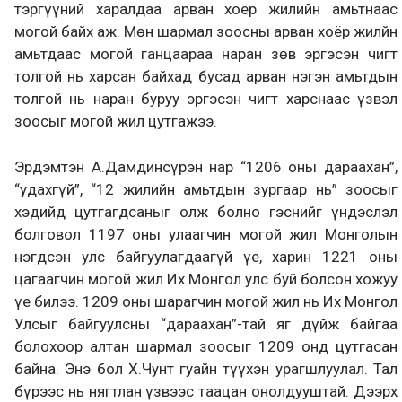
тэргүүний харалдаа арван хоёр жилийн амьтнаас
могой байх аж. Мөн шармал зоосны арван хоёр жилйн
амьтдаас могой ганцаараа наран зөв эргэсэн чигт
толгой нь харсан байхад бусад арван нэгэн амьтдын
толгой нь наран буруу эргэсэн чигт харснаас үзвэл
зоосыг могой жил цутгажээ.
Эрдэмтэн А.Дамдинсүрэн нар “1206 оны дараахан”,
“удахгүй”, “12 жилийн амьтдын зургаар нь” зоосыг
хэдийд цутгагдсаныг олж болно гэснийг үндэслэл
болговол 1197 оны улаагчин могой жил Монголын
нэгдсэн улс байгуулагдаагүй үе, харин 1221 оны
цагаагчин могой жил Их Монгол улс буй болсон хожуу
үе билээ. 1209 оны шарагчин могой жил нь Их Монгол
Улсыг байгуулсны “дараахан”-тай яг дүйж байгаа
болохоор алтан шармал зоосыг 1209 онд цутгасан
байна. Энэ бол Х.Чунт гуайн түүхэн урагшлуулал. Тал
бүрээс нь нягтлан үзвээс таацан онолдууштай. Дээрх