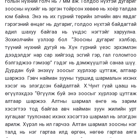
голын нүхний голч нь 7 мм аж. Голдоо нүхтэй дугариг
зоосны нүхийг нь эргэн тойрсон хөвөө нь хоёр талдаа
юм байна. Энэ нь их гүрний төрийн элчийн авч явдаг
гэрэгэний өнцөг нь дугариг, голдоо нүхтэй байдагтай
адил шахуу байгаа нь үндэс нэгтэйг харуулна.
Зохиолчийн үзлээр бол “Зоосны дугариг хэлбэр,
түүний нүхний дугуй нь Хүн гүрний үеэс эрхэмлэн
дээдэлдэг нар сар хийгээд эсгий гэр, гал голомтоо
бэлгэджээ гэмээр” гэдэг нь дэмжүүштэй санаа шүү.
Дурдан буй энэхүү зоосыг хүрлээр цутгаж, алтаар
шаржээ. Гэвч найман зууны туршид шармалын ихэнх
хэсэг нь элэгдсэн байдалтай. Х.Чунт гуай цааш нь
өгүүлэхдээ “Өгүүлж буй энэ зоосыг хүрлээр цутгаж
алтаар шаржээ. Алтны шармал өнгө нь зарим
хэсэгтээ тод байгаа авч найман зуун жилийн урт
хугацааг туулснаас ихэнх хэсэгтээ шармал нь элэгдэн
арилж. Хүрэл нь ил гарчээ. Алтан шармал зоосны нэг
талд нь нэг гартаа илд өргөн, нөгөө гартаа аяга