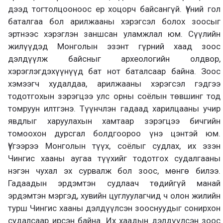
дээд тогтолцооноос ер хоцорч байсангүй. Үүний гол
баталгаа бол арилжааны хэрэгсэл болох зоосыг
эртнээс хэрэглэн заншсан уламжлал юм. Сүүлийн
жилүүдэд Монголын эзэнт гүрний хаад зоос
дэлдүүлж байсныг археологийн олдвор,
хэрэглэгдэхүүнүүд бат нот баталсаар байна. Зоос
хэмээгч худалдаа, арилжааны хэрэгсэл гэдгээ
тодотгохын зэрэгцээ улс орны соёлын төвшинг тод
томруун илтгэнэ. Түүнчлэн гадаад харилцааны учир
явдлыг харуулахын хамтаар зэрэгцээ бичгийн
томоохон дурсгал болдгоороо үнэ цэнтэй юм.
Үүгээрээ Монголын түүх, соёлыг судлах, их эзэн
Чингис хааны аугаа түүхийг тодотгох судалгааны
нэгэн чухал эх сурвалж бол зоос, мөнгө билээ.
Гадаадын эрдэмтэн судлаач төдийгүй манай
эрдэмтэн мэргэд, хувийн цуглуулагчид ч олон жилийн
турш Чингис хааны дэлдүүлсэн зооснуудыг сонирхон
судалсаар ирсэн байна. Их хаадын дэлдүүлсэн зоос