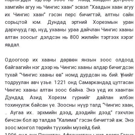
хамгийн агуу нь Чингис хаан” эсвэл “Хаадын хаан агуу
их Чингис хаан” гэсэн перс бичигтэй, алтны сайн
сорьцтой юм. Дундад эртний Хорезмын уран
дархчууд гар, нүд, ухааны ураа дайчлан Чингис хааны
алтан зоосыг дэлдсэн нь 800 жилийн тэртээх хэрэг
явдал.
Одоогоор их хааны дөрвөн янзын зоос олдоод
байгаагийн нэг дээр нь Чингис хааны алдар бичигдсэн
тухай “Чингис хааны өв” номд дурдсан нь бий. Үүнийг
тодруулан авч үзье. 1221 онд Самаркандад цутгасан
Чингис хааны алтан зоос байна. Энэ үед их хаантан
Дундад Азид Хорезм гүрнийг дайлан илбэн
тохинуулж байсан үе. Зоосны нүүр талд “Чингис хаан,
.. Аугаа их.. эрхмийн дээд, дээдийн дээд” гэхчлэн
бичсэн бол ар талдаа “Калима” гэсэн бичигтэй аж. Энэ
зоос монгол төрийн түүхийн музейд бий.