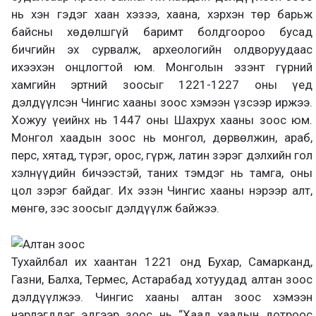
нь хэн гэдэг хаан хэзээ, хаана, хэрхэн төр барьж
байсны хөдөлшгүй баримт болдгоороо бусад
бичгийн эх сурвалж, археологийн олдворуудаас
ихээхэн онцлогтой юм. Монголын эзэнт гүрний
хамгийн эртний зоосыг 1221-1227 оны үед
дэлдүүлсэн Чингис хааны зоос хэмээн үзсээр иржээ.
Хожуу үеийнх нь 1447 оны Шахрух хааны зоос юм.
Монгол хаадын зоос нь монгол, дөрвөлжин, араб,
перс, хятад, түрэг, орос, гүрж, латин зэрэг дэлхийн гол
хэлнүүдийн бичээстэй, таних тэмдэг нь тамга, оны
цол зэрэг байдаг. Их эзэн Чингис хааны нэрээр алт,
мөнгө, зэс зоосыг дэлдүүлж байжээ.
Тухайлбал их хаантан 1221 онд Бухар, Самарканд,
Газни, Балха, Термес, Астарабад хотуудад алтан зоос
дэлдүүлжээ. Чингис хааны алтан зоос хэмээн
нэрлэгддэг эдгээр зоос нь “Хаад хаадын дотроос