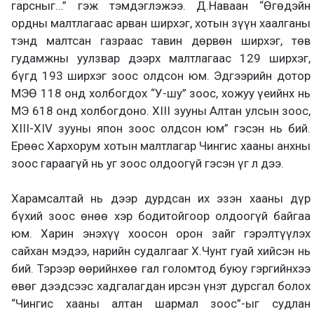
гарсныг…” гэж тэмдэглэжээ. Д.Наваан “Өгөдэйн
ордны малтлагаас арван ширхэг, хотын зүүн хаалганы
тэнд малтсан газраас тавин дөрвөн ширхэг, төв
гудамжны уулзвар дээрх малтлагаас 129 ширхэг,
бүгд 193 ширхэг зоос олдсон юм. Эдгээрийн дотор
МЭӨ 118 онд холбогдох “У-шу” зоос, хожуу үеийнх нь
МЭ 618 онд холбогдоно. XIII зууны Алтан улсын зоос,
XIII-XIV зууны япон зоос олдсон юм” гэсэн нь бий.
Ерөөс Хархорум хотын малтлагар Чингис хааны анхны
зоос гараагүй нь уг зоос олдоогүй гэсэн үг л дээ.
Харамсалтай нь дээр дурдсан их эзэн хааны дүр
бүхий зоос өнөө хэр бодитойгоор олдоогүй байгаа
юм. Харин энэхүү хоосон орон зайг гэрэлтүүлэх
сайхан мэдээ, нарийн судалгааг Х.Чунт гуай хийсэн нь
бий. Тэрээр өөрийнхөө гал голомтод буюу гэргийнхээ
өвөг дээдсээс хадгалагдан ирсэн үнэт дурсгал болох
“Чингис хааны алтан шармал зоос”-ыг судлан