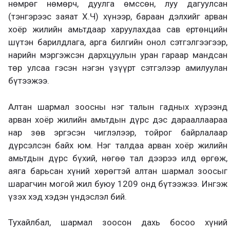
нөмрөг нөмөрч, дуулга өмссөн, луу дагуулсан
(тэнгэрээс заяат Х.Ч) хүнээр, бараан дэлхийг арван
хоёр жилийн амьтдаар харуулахдаа сав ертөнцийн
шүтэн барилдлага, арга билгийн онол сэтгэлгээгээр,
нарийн мэргэжсэн дархцуулын уран гараар мандсан
төр улсаа гэсэн нэгэн үзүүрт сэтгэлээр амилуулан
бүтээжээ.
Алтан шармал зоосны нэг талын гадных хүрээнд
арван хоёр жилийн амьтдын дүрс дэс дарааллаараа
нар зөв эргэсэн чиглэлээр, тойрог байрлалаар
дүрсэлсэн байх юм. Нэг талдаа арван хоёр жилийн
амьтдын дүрс бүхий, нөгөө тал дээрээ илд өргөж,
аяга барьсан хүний хөрөгтэй алтан шармал зоосыг
шарагчин могой жил буюу 1209 онд бүтээжээ. Ингэж
үзэх хэд хэдэн үндэслэл бий.
Тухайлбал, шармал зоосон дахь босоо хүний