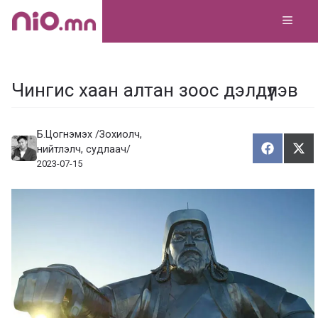
Skip
MEN
to
content
Чингис хаан алтан зоос дэлдүүлэв
Б.Цогнэмэх /Зохиолч,
нийтлэлч, судлаач/
Хуваалц
Тү
Х
Т
2023-07-15
у
ү
в
г
а
э
а
э
л
х
ц
а
х