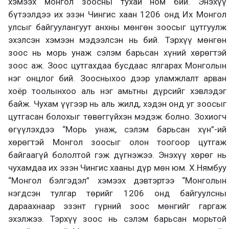
хэмээх монгол зоосны тухай ном бий. Энэхүү
бүтээлдээ их эзэн Чингис хаан 1206 онд Их Монгол
улсыг байгуулангуут анхны мөнгөн зоосыг цутгуулж
эхэлсэн хэмээн мэдээлсэн нь бий. Тэрхүү мөнгөн
зоос нь морь унаж сэлэм барьсан хүний хөрөгтэй
зоос аж. Зоос цутгахдаа бусдаас ялгарах Монголын
нэг онцлог бий. Зоосныхоо дээр уламжлалт арван
хоёр тоолынхоо аль нэг амьтны дүрсийг хэвлэдэг
байж. Чухам үүгээр нь аль жилд, хэдэн онд уг зоосыг
цутгасан болохыг төвөггүйхэн мэдэж болно. Зохиогч
өгүүлэхдээ “Морь унаж, сэлэм барьсан хүн”-ий
хөрөгтэй Монгол зоосыг олон тоогоор цутгаж
байгаагүй бололтой гэж дүгнэжээ. Энэхүү хөрөг нь
чухамдаа их эзэн Чингис хааны дүр мөн юм. Х.Нямбуу
“Монгол бэлгэдэл” хэмээх дэвтэртээ “Монголын
нэгдсэн тулгар төрийг 1206 онд байгуулсны
дараахнаар эзэнт гүрний зоос мөнгийг гаргаж
эхэлжээ. Тэрхүү зоос нь сэлэм барьсан морьтой