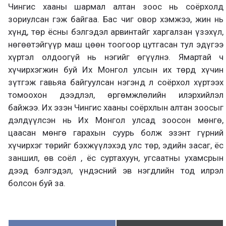
Чингис хааны шармал алтан зоос нь соёрхолд
зориулсан гэж байгаа. Бас чиг овор хэмжээ, жин нь
хүнд, төр ёсны бэлгэдэл арвинтайг харгалзан үзэхүл,
нөгөөтэйгүүр маш цөөн тоогоор цутгасан тул эдүгээ
хүртэл олдоогүй нь нэгийг өгүүлнэ. Ямартай ч
хүчирхэгжин буй Их Монгол улсын их төрд хүчин
зүтгэж гавьяа байгуулсан нэгэнд л соёрхол хүртээх
томоохон дээдлэл, өргөмжлөлийн илэрхийлэл
байжээ. Их эзэн Чингис хааны соёрхлын алтан зоосыг
дэлдүүлсэн нь Их Монгол улсад зоосон мөнгө,
цаасан мөнгө гарахын суурь болж эзэнт гүрний
хүчирхэг төрийг бэхжүүлэхэд улс төр, эдийн засаг, ёс
заншил, өв соёл , ёс суртахуун, угсаатны ухамсрын
дээд бэлгэдэл, үндэсний эв нэгдлийн тод илрэл
болсон буй за.