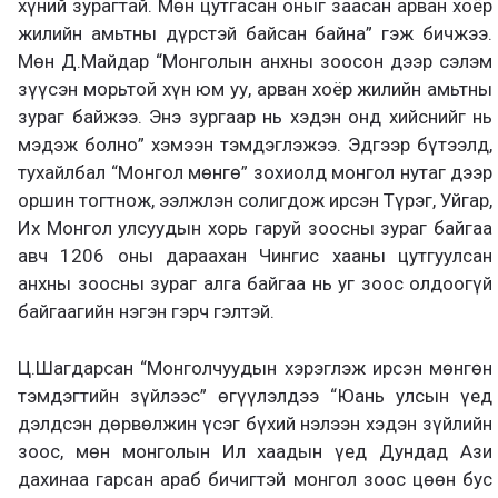
хүний зурагтай. Мөн цутгасан оныг заасан арван хоёр
жилийн амьтны дүрстэй байсан байна” гэж бичжээ.
Мөн Д.Майдар “Монголын анхны зоосон дээр сэлэм
зүүсэн морьтой хүн юм уу, арван хоёр жилийн амьтны
зураг байжээ. Энэ зургаар нь хэдэн онд хийснийг нь
мэдэж болно” хэмээн тэмдэглэжээ. Эдгээр бүтээлд,
тухайлбал “Монгол мөнгө” зохиолд монгол нутаг дээр
оршин тогтнож, ээлжлэн солигдож ирсэн Түрэг, Уйгар,
Их Монгол улсуудын хорь гаруй зоосны зураг байгаа
авч 1206 оны дараахан Чингис хааны цутгуулсан
анхны зоосны зураг алга байгаа нь уг зоос олдоогүй
байгаагийн нэгэн гэрч гэлтэй.
Ц.Шагдарсан “Монголчуудын хэрэглэж ирсэн мөнгөн
тэмдэгтийн зүйлээс” өгүүлэлдээ “Юань улсын үед
дэлдсэн дөрвөлжин үсэг бүхий нэлээн хэдэн зүйлийн
зоос, мөн монголын Ил хаадын үед Дундад Ази
дахинаа гарсан араб бичигтэй монгол зоос цөөн бус