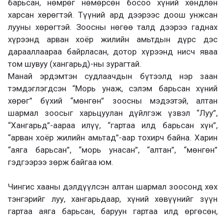
барьсан, нөмрөг нөмөрсөн босоо хүний хөндлөн
харсан хөрөгтэй. Түүний ард дээрээс доош унжсан
лууны хөрөгтэй. Зоосны нөгөө талд дээрээ гаднах
хүрээнд арван хоёр жилийн амьтдын дүрс дэс
дарааллаараа байрласан, дотор хүрээнд нисч яваа
том шувуу (хангарьд)-ны зурагтай.
Манай эрдэмтэн судлаачдын бүтээлд нэр заан
тэмдэглэгдсэн “Морь унаж, сэлэм барьсан хүний
хөрөг” бүхий “мөнгөн” зоосны мэдээтэй, алтан
шармал зоосыг харьцуулан дүйлгэж үзвэл “Луу”,
“Хангарьд”-аараа илүү, “гартаа илд барьсан хүн”,
“арван хоёр жилийн амьтад”-аар тохирч байна. Харин
“аяга барьсан”, “морь унасан”, “алтан”, “мөнгөн”
гэдгээрээ зөрж байгаа юм.
Чингис хааны дэлдүүлсэн алтан шармал зоосонд хөх
тэнгэрийг луу, хангарьдаар, хүний хөвүүнийг зүүн
гартаа аяга барьсан, баруун гартаа илд өргөсөн,