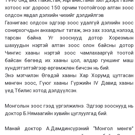
1996 онд анх Пакистан, Афганистаны хил дээрх Газни
хотоос нэг дороос 150 орчим тоотойгоор алтан зоос
олдсон явдал дэлхийн чихийг дэлдийлгэв
Газнигаас олдсон эдгээр зоос удалгүй дэлхийн зоос
сонирхогчдын анхаарлыг татаж, энэ зах зээлд нэлээд
тарсан байна. Уг зооснууд дотор Хорезмын
шахуудын нэртэй алтан зоос олон байсны дотор
Чингис хааны нэртэй зоос чамлахааргүй тоотой
байсан бөгөөд их хааны цол, алдар гуншинг маш
хүндэтгэлтэйгээр өргөмжлөн бичсэн нь бий.
Энэ мэтчилэн Өгөдэй хааны Хар Хорумд цутгасан
мөнгөн зоос, Гүюг хааны Гүржийн IV Давид хааны
үед Тбилис хотод дэлдүүлсэн.
Монголын зоос гээд үргэлжилнэ. Эдгээр зооснууд нь
доктор Б.Нямаагийн хувийн цуглуулгад бий.
Манай доктор А.Дамдинсүрэний “Монгол мөнгө”