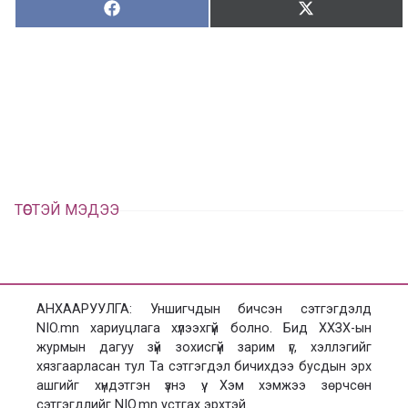
Хуваалцах:
Түгээх:
Х
Т
у
ү
в
г
а
э
а
э
л
х
ц
а
х
ТӨСТЭЙ МЭДЭЭ
АНХААРУУЛГА: Уншигчдын бичсэн сэтгэгдэлд
NIO.mn хариуцлага хүлээхгүй болно. Бид ХХЗХ-ын
журмын дагуу зүй зохисгүй зарим үг, хэллэгийг
хязгаарласан тул Та сэтгэгдэл бичихдээ бусдын эрх
ашгийг хүндэтгэн үзнэ үү. Хэм хэмжээ зөрчсөн
сэтгэгдлийг NIO.mn устгах эрхтэй.