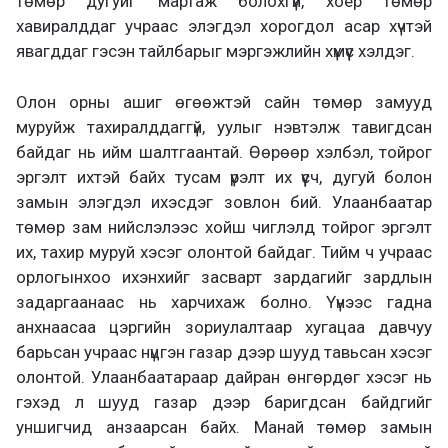
төмөр дугуйг мартаж болохгүй, хоёр төмөр
хавиралддаг учраас элэгдэл хорогдол асар хүчтэй
явагддаг гэсэн тайлбарыг мэргэжлийн хүмүүс хэлдэг.
Олон орны ашиг өгөөжтэй сайн төмөр замууд
муруйж тахиралддаггүй, уулыг нэвтэлж тавигдсан
байдаг нь ийм шалтгаантай. Өөрөөр хэлбэл, тойрог
эргэлт ихтэй байх тусам үрэлт их үүсч, дугуй болон
замын элэгдэл ихэсдэг зовлон бий. Улаанбаатар
төмөр зам нийслэлээс хойш чиглэлд тойрог эргэлт
их, тахир муруй хэсэг олонтой байдаг. Тийм ч учраас
орлогынхоо ихэнхийг засварт зардагийг зардлын
задаргаанаас нь харчихаж болно. Үүнээс гадна
анхнаасаа цэргийн зориулалтаар хугацаа давчуу
барьсан учраас нүцгэн газар дээр шууд тавьсан хэсэг
олонтой. Улаанбаатараар дайран өнгөрдөг хэсэг нь
гэхэд л шууд газар дээр баригдсан байдгийг
уншигчид анзаарсан байх. Манай төмөр замын