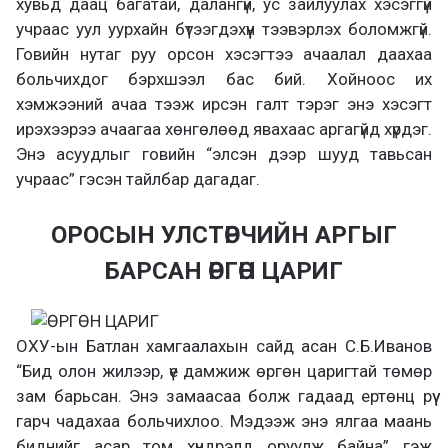
хувьд даац багатай, далангүй, ус зайлуулах хэсэггүй
учраас уул уурхайн бүтээгдэхүүн тээвэрлэх боломжгүй.
Говийн нутаг руу орсон хэсэгтээ ачаалал даахаа
больчихдог бэрхшээл бас бий. Хойноос их
хэмжээний ачаа тээж ирсэн галт тэрэг энэ хэсэгт
ирэхээрээ ачаагаа хөнгөлөөд явахаас аргагүйд хүрдэг.
Энэ асуудлыг говийн “элсэн дээр шууд тавьсан
учраас” гэсэн тайлбар дагадаг.
ОРОСЫН УЛСТӨРЧИЙН АРГЫГ
БАРСАН ӨРГӨН ЦАРИГ
ОХУ-ын Батлан хамгаалахын сайд асан С.Б.Иванов
“Бид олон жилээр, үе дамжиж өргөн царигтай төмөр
зам барьсан. Энэ замаасаа болж гадаад ертөнц рүү
гарч чадахаа больчихлоо. Мэдээж энэ ялгаа маань
биднийг асар том хүндрэлд оруулж байна” гэж