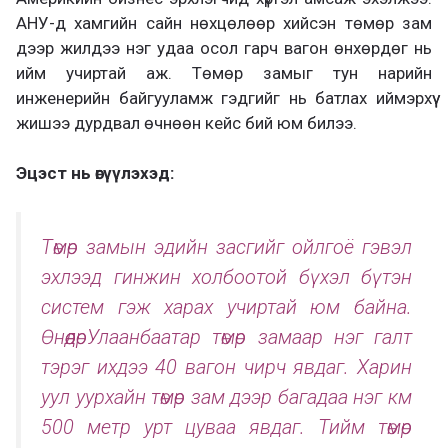
АНУ-д хамгийн сайн нөхцөлөөр хийсэн төмөр зам
дээр жилдээ нэг удаа осол гарч вагон өнхөрдөг нь
ийм учиртай аж. Төмөр замыг тун нарийн
инженерийн байгууламж гэдгийг нь батлах иймэрхүү
жишээ дурдвал өчнөөн кейс бий юм билээ.
Эцэст нь өгүүлэхэд:
Төмөр замын эдийн засгийг ойлгоё гэвэл
эхлээд гинжин холбоотой бүхэл бүтэн
систем гэж харах учиртай юм байна.
ӨнөөдөрУлаанбаатар төмөр замаар нэг галт
тэрэг ихдээ 40 вагон чирч явдаг. Харин
уул уурхайн төмөр зам дээр багадаа нэг км
500 метр урт цуваа явдаг. Тийм төмөр