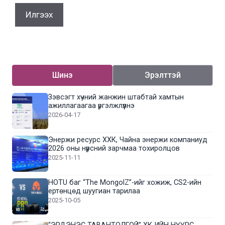
Шинэ
Эрэлттэй
Зэвсэгт хүчний жанжин штабтай хамтын
ажиллагаагаа үргэлжлүүлнэ
2026-04-17
Энержи ресурс ХХК, Чайна энержи компаниуд
2026 оны нүүрсний зарчмаа тохиролцов
2025-11-11
HOTU баг “The MongolZ”-ийг хожиж, CS2-ийн
ертөнцөд шуугиан тарилаа
2025-10-05