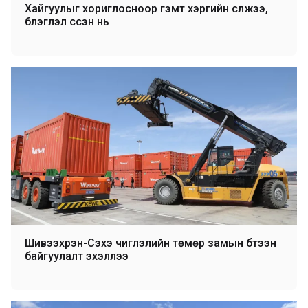
Хайгуулыг хориглосноор гэмт хэргийн сүлжээ,
бүлэглэл үүссэн нь
Шивээхүрэн-Сэхэ чиглэлийн төмөр замын бүтээн
байгуулалт эхэллээ