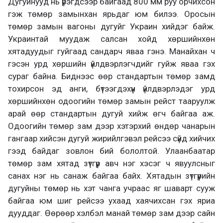
Дугуйнууд нь үрэгдсээр байгаад 800 мм руу орчихсон
гэж төмөр замынхан ярьдаг юм билээ. Оросын
төмөр замын вагоны дугуйг Украин хийдэг байж.
Украинтай муудаж салсан хойд хөршийнхөн
хятадуудыг гуйгаад сандарч яваа гэнэ. Манайхан ч
гэсэн урд хөршийн үйлдвэрлэгчдийг гуйж яваа гэх
сураг байна. Биднээс өөр стандартын төмөр замд
тохирсон эд анги, бүтээгдэхүүн үйлдвэрлэдэг урд
хөршийнхөн одоогийн төмөр замын рейст тааруулж
арай өөр стандартын дугуй хийж өгч байгаа аж.
Одоогийн төмөр зам дээр хэтэрхий өндөр чанарын
гангаар хийсэн дугуй жирийлгэвэл рейсээ сүйд хийчих
гээд байдаг зовлон бий бололтой. Улаанбаатар
төмөр зам хятад зүтгүүр авч нэг хэсэг ч явуулсныг
санах нэг нь санаж байгаа байх. Хятадын зүтгүүрийн
дугуйны төмөр нь хэт чанга учраас яг шаварт сууж
байгаа юм шиг рейсээ ухаад хаячихсан гэх яриа
дууддаг. Өөрөөр хэлбэл манай төмөр зам дээр сайн