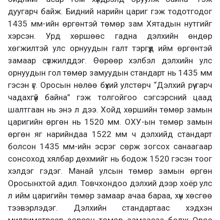
дуугарч байж. Бидний нарийн цариг гэж тодотгодог
1435 мм-ийн өргөнтэй төмөр зам Хятадын нутгийг
хэрсэн. Урд хөршөөс гадна дэлхийн өндөр
хөгжилтэй улс орнуудын галт тэргүүд ийм өргөнтэй
замаар сүлжилддэг. Өөрөөр хэлбэл дэлхийн улс
орнуудын гол төмөр замуудын стандарт нь 1435 мм
гэсэн үг. Оросын нөлөө бүхий улстөрч “Дэлхий рүү гарч
чадахгүй байна” гэж толгойгоо сэгсэрсний цаад
шалтгаан нь энэ л дээ. Хойд хөршийн төмөр замын
царигийн өргөн нь 1520 мм. ОХУ-ын төмөр замын
өргөн яг нарийндаа 1522 мм ч дэлхийд стандарт
болсон 1435 мм-ийн эсрэг сөрж зогсох санаагаар
сонсоход хялбар дөхмийг нь бодож 1520 гэсэн тоог
хэлдэг гэдэг. Манай улсын төмөр замын өргөн
Оросынхтой адил. Товчхондоо дэлхий дээр хоёр улс
л ийм царигийн төмөр замаар ачаа бараа, хүн хөсгөө
тээвэрлэдэг. Дэлхийн стандартаас хэдхэн