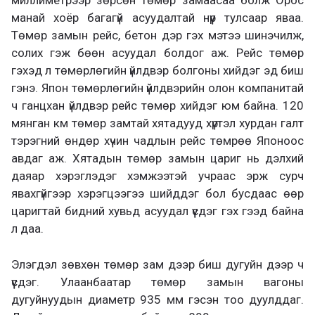
миллиметрээр зөрсөн төмөр замаасаа болж Орос
манай хоёр багагүй асуудалтай нүүр тулсаар яваа.
Төмөр замын рейс, бетон дэр гэх мэтээ шинэчилж,
солих гэж бөөн асуудал болдог аж. Рейс төмөр
гэхэд л төмөрлөгийн үйлдвэр болгоны хийдэг эд биш
гэнэ. Япон төмөрлөгийн үйлдвэрийн олон компанитай
ч ганцхан үйлдвэр рейс төмөр хийдэг юм байна. 120
мянган км төмөр замтай хятадууд хүртэл хурдан галт
тэрэгний өндөр хүчин чадлын рейс төмрөө Японоос
авдаг аж. Хятадын төмөр замын цариг нь дэлхий
даяар хэрэглэдэг хэмжээтэй учраас эрж сурч
явахгүйгээр хэрэгцээгээ шийддэг бол бусдаас өөр
царигтай бидний хувьд асуудал үүсдэг гэх гээд байна
л даа.
Элэгдэл зөвхөн төмөр зам дээр биш дугуйн дээр ч
үүсдэг. Улаанбаатар төмөр замын вагоны
дугуйнуудын диаметр 935 мм гэсэн тоо дуулддаг.