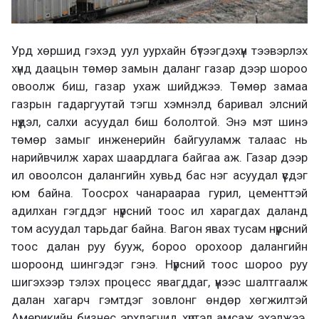
Урд хөршид гэхэд уул уурхайн бүтээгдэхүүн тээвэрлэх
хүнд даацын төмөр замын даланг газар дээр шороо
овоолж биш, газар ухаж шийджээ. Төмөр замаа
газрын гадаргуутай тэгш хэмнэлд баривал элсний
нүүдэл, салхи асуудал биш бололтой. Энэ мэт шинэ
төмөр замыг инженерийн байгууламж талаас нь
нарийвчилж харах шаардлага байгаа аж. Газар дээр
ил овоолсон далангийн хувьд бас нэг асуудал үүсдэг
юм байна. Тоосрох чанараараа гурил, цементтэй
адилхан гэгддэг нүүрсний тоос ил харагдах даланд
том асуудал тарьдаг байна. Вагон явах тусам нүүрсний
тоос далан руу бууж, бороо орохоор далангийн
шороонд шингэдэг гэнэ. Нүүрсний тоос шороо руу
шигэхээр тэлэх процесс явагддаг, үүнээс шалтгаалж
далан хагарч гэмтдэг зовлонг өндөр хөгжилтэй
Америкийн бизнес эрхлэгчид хүртэл амсаж эхэлжээ.