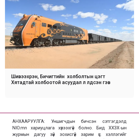
Шивээхүрэн, Бичигтийн холболтын цэгт
Хятадтай холбоотой асуудал л үлдсэн гэв
АНХААРУУЛГА: Уншигчдын бичсэн сэтгэгдэлд
NIO.mn хариуцлага хүлээхгүй болно. Бид ХХЗХ-ын
журмын дагуу зүй зохисгүй зарим үг, хэллэгийг