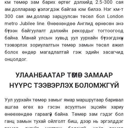
км төмөр зам барих өртөг дэлхийд 2.5-300 сая
ам.доллараар үнэлэгдэж байгаа юм билээ. Нэг км-т
300 сая ам.доллар зарцуулсан төсөл бол London
metro Jubilee line. Өнөөхөндөө Англид өрнөсөн энэ
бүтээн байгуулалт дэлхийн рекордыг тогтоогоод
байна. Манай улсын хувьд уул уурхайн бүтээгдэхүүн
тээвэрлэх зориулалтын төмөр замын төсөл ажил
болох өндөр магадлалтай гэж эдийн засагчид
онцолдог.
УЛААНБААТАР ТӨМӨР ЗАМААР
НҮҮРС ТЭЭВЭРЛЭХ БОЛОМЖГҮЙ
Уул уурхайн төмөр замыг ямар маршрутаар баривал
ашгаа өгөх вэ гэсэн асуултын эцсийн хариу
өнөөхөндөө гараагүй байна. Төмөр зам гэдэг бол
ганц замын тухай ойлголт биш, дээр нь эргэлддэг