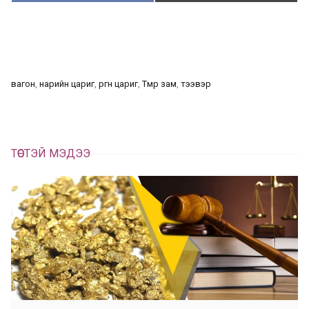
у
в
г
а
э
а
э
л
х
ц
а
вагон
, 
нарийн цариг
, 
өргөн цариг
, 
Төмөр зам
, 
тээвэр
х
ТӨСТЭЙ МЭДЭЭ