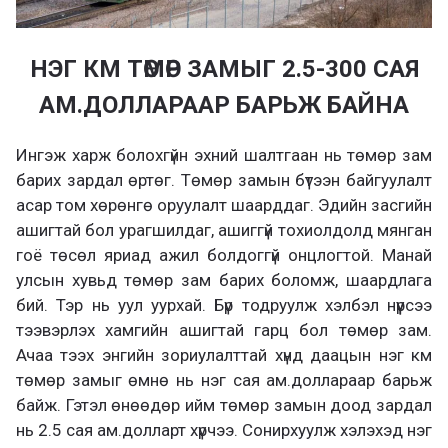
НЭГ КМ ТӨМӨР ЗАМЫГ 2.5-300 САЯ
АМ.ДОЛЛАРААР БАРЬЖ БАЙНА
Ингэж харж болохгүйн эхний шалтгаан нь төмөр зам
барих зардал өртөг. Төмөр замын бүтээн байгуулалт
асар том хөрөнгө оруулалт шаарддаг. Эдийн засгийн
ашигтай бол урагшилдаг, ашиггүй тохиолдолд мянган
гоё төсөл яриад ажил болдоггүй онцлогтой. Манай
улсын хувьд төмөр зам барих боломж, шаардлага
бий. Тэр нь уул уурхай. Бүр тодруулж хэлбэл нүүрсээ
тээвэрлэх хамгийн ашигтай гарц бол төмөр зам.
Ачаа тээх энгийн зориулалттай хүнд даацын нэг км
төмөр замыг өмнө нь нэг сая ам.доллараар барьж
байж. Гэтэл өнөөдөр ийм төмөр замын доод зардал
нь 2.5 сая ам.долларт хүрчээ. Сонирхуулж хэлэхэд нэг