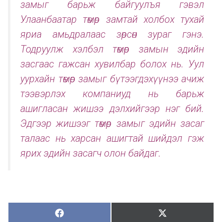
замыг барьж байгуулъя гэвэл
Улаанбаатар төмөр замтай холбох тухай
яриа амьдралаас зөрсөн зураг гэнэ.
Тодруулж хэлбэл төмөр замын эдийн
засгаас гажсан хувилбар болох нь. Уул
уурхайн төмөр замыг бүтээгдэхүүнээ ачиж
тээвэрлэх компаниуд нь барьж
ашигласан жишээ дэлхийгээр нэг бий.
Эдгээр жишээг төмөр замыг эдийн засаг
талаас нь харсан ашигтай шийдэл гэж
ярих эдийн засагч олон байдаг.
Хуваалцах:
Түгээх:
Х
Т