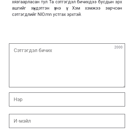
хязгаарласан тул Та сэтгэгдэл бичихдээ бусдын эрх
ашгийг хүндэтгэн үзнэ үү. Хэм хэмжээ зөрчсөн
сэтгэгдлийг NIO.mn устгах эрхтэй.
Сэтгэгдэл
2000
бичих
Нэр
И-
мэйл