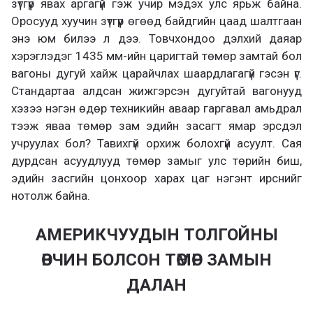
зүтгүүр явах аргагүй гэж учир мэдэх улс ярьж байна.
Оросууд хуучин зүтгүүр өгөөд байдгийн цаад шалтгаан
энэ юм билээ л дээ. Товчхондоо дэлхий даяар
хэрэглэдэг 1435 мм-ийн царигтай төмөр замтай бол
вагоны дугуй хайж царайчлах шаардлагагүй гэсэн үг.
Стандартаа алдсан жижгэрсэн дугуйтай вагонууд
хэзээ нэгэн өдөр техникийн аваар гаргавал амьдрал
тээж яваа төмөр зам эдийн засагт ямар эрсдэл
учруулах бол? Тавихгүй орхиж болохгүй асуулт. Сая
дурдсан асуудлууд төмөр замыг улс төрийн биш,
эдийн засгийн цонхоор харах цаг нэгэнт ирснийг
нотолж байна.
АМЕРИКЧУУДЫН ТОЛГОЙНЫ
ӨВЧИН БОЛСОН ТӨМӨР ЗАМЫН
ДАЛАН