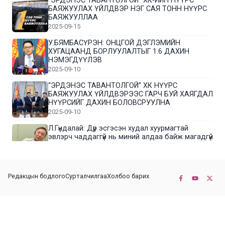
“ЭРДЭНЭС ТАВАНТОЛГОЙ” ХК-ИЙН НҮҮРС
БАЯЖУУЛАХ ҮЙЛДВЭР НЭГ САЯ ТОНН НҮҮРС
БАЯЖУУЛЛАА
2025-09-15
У.БЯМБАСҮРЭН: ОНЦГОЙ ДЭГЛЭМИЙН
ХУГАЦААНД БОРЛУУЛАЛТЫГ 1.6 ДАХИН
НЭМЭГДҮҮЛЭВ
2025-09-10
“ЭРДЭНЭС ТАВАНТОЛГОЙ” ХК НҮҮРС
БАЯЖУУЛАХ ҮЙЛДВЭРЭЭС ГАРЧ БУЙ ХАЯГДАЛ
НҮҮРСИЙГ ДАХИН БОЛОВСРУУЛНА
2025-09-10
Л.Гүндалай: Дүр эсгэсэн худал хуурмагтай
эвлэрч чаддаггүй нь миний алдаа байж магадгүй
2025-09-05
ЦОГТЦЭЦИЙ СУМЫН ЦАГААН-ОВОО, СИЙРСТ
Редакцын бодлого
Сурталчилгаа
Холбоо барих
БАГИЙН ИРГЭДИЙН ТӨЛӨӨЛӨЛ НҮҮРС
БАЯЖУУЛАХ ҮЙЛДВЭРТЭЙ ТАНИЛЦЛАА
2025-09-01
© 2022-2026 Бүх эрх хуулиар хамгаалагдсан. КОННЕКТ НЬЮС ХХК
“ЭРДЭНЭС ТАВАНТОЛГОЙ” ХК “МОНГОЛ-
ХЯТАДЫН ЭКСПО” -Д ОРОЛЦОЖ БАЙНА