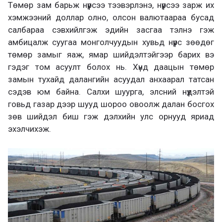
Төмөр зам барьж нүүрсээ тээвэрлэнэ, нүүрсээ зарж их
хэмжээний доллар олно, олсон валютаараа бусад
салбараа сэвхийлгэж эдийн засгаа тэлнэ гэж
амбицалж суугаа монголчуудын хувьд нүүрс зөөдөг
төмөр замыг яаж, ямар шийдэлтэйгээр барих вэ
гэдэг том асуулт болох нь. Хүнд даацын төмөр
замын тухайд далангийн асуудал анхаарал татсан
сэдэв юм байна. Салхи шуурга, элсний нүүдэлтэй
говьд газар дээр шууд шороо овоолж далан босгох
зөв шийдэл биш гэж дэлхийн улс орнууд яриад
эхэлчихэж.