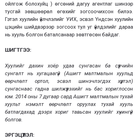
ойлгож болохуйц ) өгсөний дагуу агентлаг шинээр
тусгай зөвшөөрөл өгөхийг зогсоочихсон билээ.
Гэтэл хуулийн үйлчлэлийг УИХ, эсвэл Үндсэн хуулийн
цэцийн шийдвэрээр зогсоох тул уг үйлдэлийг дараа
нь хууль болгон баталсанаар зөвтгөсөн байдаг.
ШИГТГЭЭ:
Хуулийг дахин хоёр удаа сунгасан ба сүүлчийн
сунгалт нь хугацаагүй (Ашигт малтмалын хуульд
өөрчлөлт ортол, эсвэл шинэчлэгдэх хүртэл)
сунгаснаас гадна шилжүүлэхийг нь бас хориглосон
юм. 2014 оны 7 дугаар сард Ашигт малтмалын тухай
хуульт нэмэлт өөрчлөлт оруулах тухай хууль
батлагдахад дээрх хориг тавьсан хуулийг хүчингүй
болгов.
ЭРГЭЦҮҮЛЭЛ: