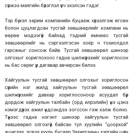
сүлжээ маягийн бүлэглэл үүсч эхэлсэн гэдэг.
Тэр бүү хэл зарим компанийн буцааж хүлээлгэж өгсөн
болон цуцлагдсан тусгай зөвшөөрлийг компани нь
өөрөө мэдээгүй байхад тэдний өмнөөс тусгай
зөвшөөрлийг нь сэргээлгэсэн хоёр ч тохиолдол
гарсаныг сонсож байв. Тусгай зөвшөөрөл шинээр
олгохыг хориглохоос гадна шилжүүлэхийг хориглосон
нь бас сөрөг үр дагавар авчирсан билээ.
Хайгуулын тусгай зөвшөөрөл олгохыг хориглосон
сүүлийн нэг жилд хайгуулын тусгай зөвшөөрөл
шилжүүлэхийг давхар хориглосоноор асуудал бүр
дордож хайгуулын талбайн (орд илрэлийн) үнэ цэнэ
нэмэгдүүлэх ажил үндсэндээ зогссон гэж хэлж болно.
Түүнээс гадна нэгэнт шинээр хайгуулын тусгай
зөвшөөрөл олгохгүй байсан тул хуулийн “цоорхой”
ашиглах, эсвэл хууль бусаар Захиргааны хэргийн шүүгч