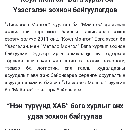
Үзэсгэлэн зохион байгуулагдав
“Дисковер Монгол” чуулган ба “Майнтех” үзэсгэлэн
амжилттай хэрэгжиж байсныг ажигласан ажил
хэрэгч залуус 2011 онд “Коул Монгол” Бага хурал ба
Үзэсгэлэн, мөн “Металс Монгол” Бага хурлыг зохион
байгуулав. Эдгээр арга хэмжээнүүд нь тодорхой
төрлийн ашигт малтмал ашиглах техник технологи,
тээвэр ба логистик, хил гааль, худалдааны
асуудалыг авч үзэж байснаараа хөрөнгө оруулалтын
асуудал анхаарч байсан “Дисковер Монгол” чуулган
ба “Майнтех” -с ялгарч байсан юм.
“Нэн түрүүнд ХАБ” бага хурлыг анх
удаа зохион байгуулав