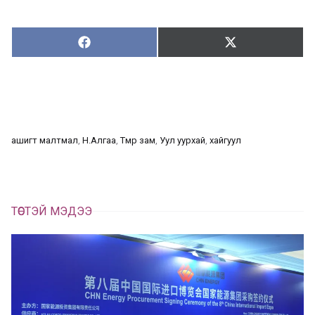
Хуваалцах:
Түгээх:
Х
Т
у
в
г
а
э
а
э
л
х
ц
а
ашигт малтмал
, 
Н.Алгаа
, 
Төмөр зам
, 
Уул уурхай
, 
хайгуул
х
ТӨСТЭЙ МЭДЭЭ