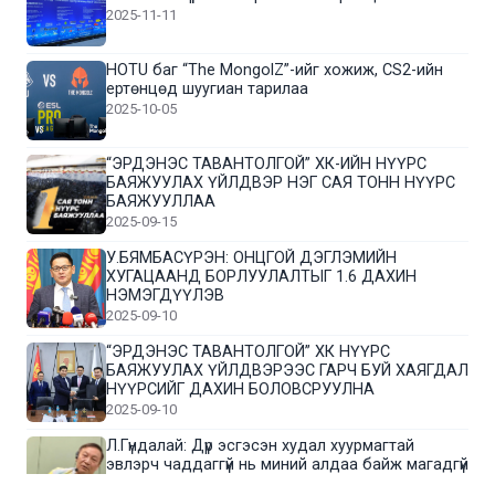
2025-11-11
HOTU баг “The MongolZ”-ийг хожиж, CS2-ийн
ертөнцөд шуугиан тарилаа
2025-10-05
“ЭРДЭНЭС ТАВАНТОЛГОЙ” ХК-ИЙН НҮҮРС
БАЯЖУУЛАХ ҮЙЛДВЭР НЭГ САЯ ТОНН НҮҮРС
БАЯЖУУЛЛАА
2025-09-15
У.БЯМБАСҮРЭН: ОНЦГОЙ ДЭГЛЭМИЙН
ХУГАЦААНД БОРЛУУЛАЛТЫГ 1.6 ДАХИН
НЭМЭГДҮҮЛЭВ
2025-09-10
“ЭРДЭНЭС ТАВАНТОЛГОЙ” ХК НҮҮРС
БАЯЖУУЛАХ ҮЙЛДВЭРЭЭС ГАРЧ БУЙ ХАЯГДАЛ
НҮҮРСИЙГ ДАХИН БОЛОВСРУУЛНА
2025-09-10
Л.Гүндалай: Дүр эсгэсэн худал хуурмагтай
эвлэрч чаддаггүй нь миний алдаа байж магадгүй
2025-09-05