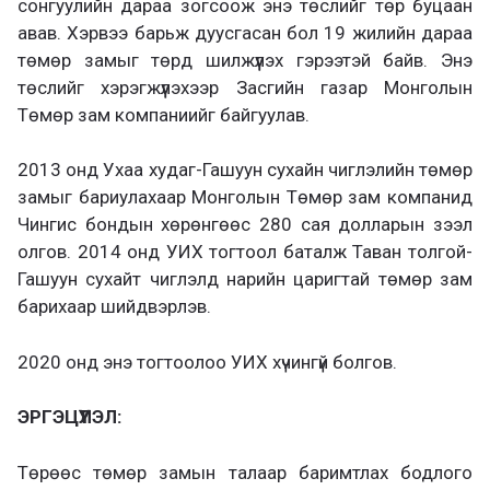
сонгуулийн дараа зогсоож энэ төслийг төр буцаан
авав. Хэрвээ барьж дуусгасан бол 19 жилийн дараа
төмөр замыг төрд шилжүүлэх гэрээтэй байв. Энэ
төслийг хэрэгжүүлэхээр Засгийн газар Монголын
Төмөр зам компаниийг байгуулав.
2013 онд Ухаа худаг-Гашуун сухайн чиглэлийн төмөр
замыг бариулахаар Монголын Төмөр зам компанид
Чингис бондын хөрөнгөөс 280 сая долларын зээл
олгов. 2014 онд УИХ тогтоол баталж Таван толгой-
Гашуун сухайт чиглэлд нарийн царигтай төмөр зам
барихаар шийдвэрлэв.
2020 онд энэ тогтоолоо УИХ хүчингүй болгов.
ЭРГЭЦҮҮЛЭЛ:
Төрөөс төмөр замын талаар баримтлах бодлого