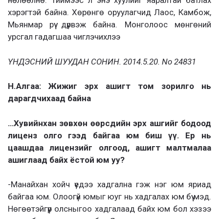
нөлөөлнө. Тиймээс л энэ хуулийг яаралтай батлах
хэрэгтэй байна. Хөрөнгө оруулагчид Лаос, Камбож,
Мьянмар рүү дүрвэж байна. Монголоос мөнгөний
урсгал гадагшаа чиглэчихлээ
ҮНДЭСНИЙ ШУУДАН СОНИН. 2014.5.20. No 24831
Н.Алгаа: Жижиг эрх ашигт том зорилго нь
дарагдчихаад байна
…Хувийнхан зөвхөн өөрсдийн эрх ашгийг бодоод
лиценз олго гээд байгаа юм биш үү. Ер нь
цаашдаа лицензийг олгоод, ашигт малтмалаа
ашиглаад байх ёстой юм уу?
-Манайхан хойч үедээ хадгална гэж нэг юм яриад
байгаа юм. Олоогүй юмыг юуг нь хадгалах юм бүү мэд.
Нөгөөтэйгүүр олсныгоо хадгалаад байх юм бол хэзээ