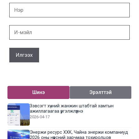
Нэр
И-
мэйл
Шинэ
Эрэлттэй
Зэвсэгт хүчний жанжин штабтай хамтын
ажиллагаагаа үргэлжлүүлнэ
2026-04-17
Энержи ресурс ХХК, Чайна энержи компаниуд
2026 оны нүүрсний зарчмаа тохиролцов