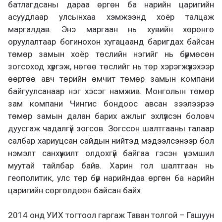
батлагдсаны дараа өргөн ба нарийн царигийн
асуудлаар улсынхаа хэмжээнд хоёр талцаж
маргалдав. Энэ маргаан нь хувийн хөрөнгө
оруулалтаар богинохон хугацаанд баригдах байсан
төмөр замын хоёр төслийн нэгийг нь бүрмөсөн
зогсоход хүргэж, нөгөө төслийг нь төр хэрэгжүүлэхээр
өөртөө авч төрийн өмчит төмөр замын компани
байгуулсанаар нэг хэсэг намжив. Монголын төмөр
зам компани Чингис бондоос авсан зээлээрээ
төмөр замын далан барих ажлыг эхлүүлсэн боловч
дуусгаж чадалгүй зогсов. Зогссон шалтгааны талаар
салбар хариуцсан сайдын нийтэд мэдээлсэнээр бол
нэмэлт санхүүжилт олдохгүй байгаа гэсэн үнэмшил
муутай тайлбар байв. Харин гол шалтгаан нь
геополитик, улс төр бүр нарийндаа өргөн ба нарийн
царигийн сөргөлдөөн байсан байх.
2014 онд УИХ тогтоол гаргаж Таван толгой – Гашуун