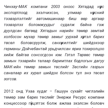
Чинхау-МАК компани 2003 оноос Хятадад нүүрс
экспортлоод эхэлчихсэн, улмаар нүүрсний
тээвэрлэлтийг автомашинаар биш өөр аргаар
тээвэрлэх боломжуудыг судалж байна гэж
дуулдсан бөгөөд Хятадын нарийн төмөр замтай
холбосон мухар төмөр замыг уурхай хүртэл барих
төсөл боловсруулж, санхүүжилтийг шийдэхээр
германы Дойчебантай урьдчилсан яриа тохиролцоо
хийж байгаа сонсогдсон юм. Гэтэл Төрөөс төмөр
замын тээврийн талаар баримтлах бодлогын дагуу
МАК-ийн төмөр замын төслийг Засгийн газрын
саналаар их хурал шийдэх болсон тул энэ төсөл
зогсов.
2012 онд Ухаа худаг – Гашуун сухайт чиглэлийн
төмөр зам барих төслийг Энержи Ресурс компани
концессоор гүйцэтгэх болж ажлаа эхэлсэн боловч