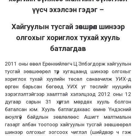
үүсч эхэлсэн гэдэг –
Хайгуулын тусгай зөвшөөрөл шинээр
олгохыг хориглох тухай хууль
батлагдав
2011 оны өвөл Ерөнхийлөгч Ц.Элбэгдорж хайгуулын
тусгай зөвшөөрөл түр хугацаанд шинээр олгохыг
хориглох тухай хуулийн төсөл санаачилж УИХ-д
өргөн барьсан бөгөөд УИХ уг төслийг нууцийн
зэрэглэлтэйгээр хаалттай хэлэлцээд 2012 оны 12
дугаар сарын 31 хүртэл мөрдөх хууль болгон
баталсан юм. Хууль батлагдахаас өмнө Үндэсний
аюулгүй байдлын зөвлөлөөс Ашигт малтмалын
газарт албан тоотоор хайгуулын тусгай зөвшөөрөл
шинээр олгохыг зогсоох чиглэл (шийдвэр ч гэж