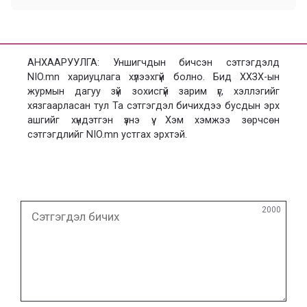
АНХААРУУЛГА: Уншигчдын бичсэн сэтгэгдэлд
NIO.mn хариуцлага хүлээхгүй болно. Бид ХХЗХ-ын
журмын дагуу зүй зохисгүй зарим үг, хэллэгийг
хязгаарласан тул Та сэтгэгдэл бичихдээ бусдын эрх
ашгийг хүндэтгэн үзнэ үү. Хэм хэмжээ зөрчсөн
сэтгэгдлийг NIO.mn устгах эрхтэй.
Сэтгэгдэл
2000
бичих