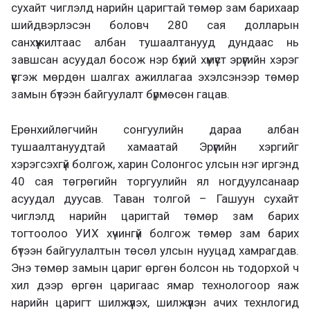
сухайт чиглэлд нарийн царигтай төмөр зам барихаар
шийдвэрлэсэн боловч 280 сая долларын
санхүүжилтаас албан тушаалтанууд дундаас нь
завшсан асуудал босож нэр бүхий хүмүүст эрүүгийн хэрэг
үүсгэж мөрдөн шалгах ажиллагаа эхэлсэнээр төмөр
замын бүтээн байгуулалт бүрмөсөн гацав.
Ерөнхийлөгчийн сонгуулийн дараа албан
тушаалтануудтай хамаатай Эрүүгийн хэргийг
хэрэгсэхгүй болгож, харин Солонгос улсын нэг иргэнд
40 сая төгрөгийн торгуулийн ял ногдуулсанаар
асуудал дуусав. Таван толгой – Гашуун сухайт
чиглэлд нарийн царигтай төмөр зам барих
тогтоолоо УИХ хүчингүй болгож төмөр зам барих
бүтээн байгуулалтын төсөл улсын нууцад хамрагдав.
Энэ төмөр замын цариг өргөн болсон нь тодорхой ч
хил дээр өргөн царигаас ямар технологоор яаж
нарийн царигт шилжүүлэх, шилжүүлэн ачих технлогид