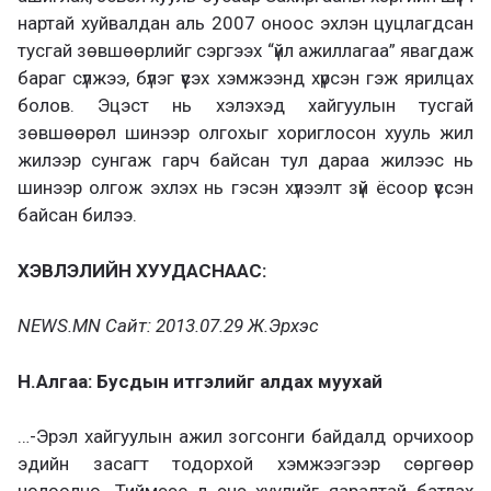
нартай хуйвалдан аль 2007 оноос эхлэн цуцлагдсан
тусгай зөвшөөрлийг сэргээх “үйл ажиллагаа” явагдаж
бараг сүлжээ, бүлэг үүсэх хэмжээнд хүрсэн гэж ярилцах
болов. Эцэст нь хэлэхэд хайгуулын тусгай
зөвшөөрөл шинээр олгохыг хориглосон хууль жил
жилээр сунгаж гарч байсан тул дараа жилээс нь
шинээр олгож эхлэх нь гэсэн хүлээлт зүй ёсоор үүссэн
байсан билээ.
ХЭВЛЭЛИЙН ХУУДАСНААС:
NEWS.MN Сайт: 2013.07.29 Ж.Эрхэс
Н.Алгаа: Бусдын итгэлийг алдах муухай
…-Эрэл хайгуулын ажил зогсонги байдалд орчихоор
эдийн засагт тодорхой хэмжээгээр сөргөөр