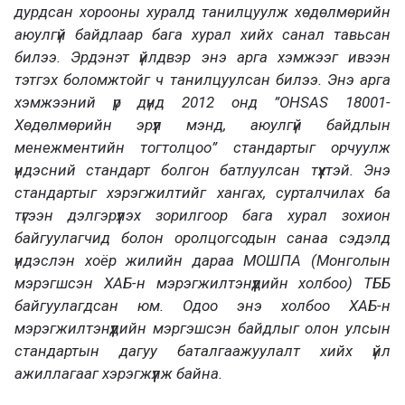
дурдсан хорооны хуралд танилцуулж хөдөлмөрийн
аюулгүй байдлаар бага хурал хийх санал тавьсан
билээ. Эрдэнэт үйлдвэр энэ арга хэмжээг ивээн
тэтгэх боломжтойг ч танилцуулсан билээ. Энэ арга
хэмжээний үр дүнд 2012 онд ”OHSAS 18001-
Хөдөлмөрийн эрүүл мэнд, аюулгүй байдлын
менежментийн тогтолцоо” стандартыг орчуулж
үндэсний стандарт болгон батлуулсан түүхтэй. Энэ
стандартыг хэрэгжилтийг хангах, сурталчилах ба
түгээн дэлгэрүүлэх зорилгоор бага хурал зохион
байгуулагчид болон оролцогсодын санаа сэдэлд
үндэслэн хоёр жилийн дараа МОШПА (Монголын
мэрэгшсэн ХАБ-н мэрэгжилтэнүүдийн холбоо) ТББ
байгуулагдсан юм. Одоо энэ холбоо ХАБ-н
мэрэгжилтэнүүдийн мэргэшсэн байдлыг олон улсын
стандартын дагуу баталгаажуулалт хийх үйл
ажиллагааг хэрэгжүүлж байна.