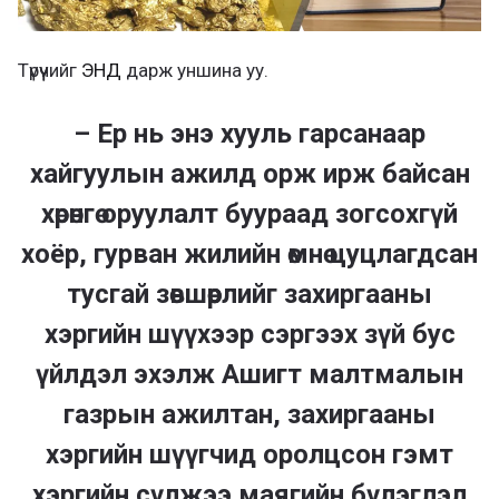
Түрүүчийг
ЭНД
дарж уншина уу.
– Ер нь энэ хууль гарсанаар
хайгуулын ажилд орж ирж байсан
хөрөнгө оруулалт буураад зогсохгүй
хоёр, гурван жилийн өмнө цуцлагдсан
тусгай зөвшөөрлийг захиргааны
хэргийн шүүхээр сэргээх зүй бус
үйлдэл эхэлж Ашигт малтмалын
газрын ажилтан, захиргааны
хэргийн шүүгчид оролцсон гэмт
хэргийн сүлжээ маягийн бүлэглэл