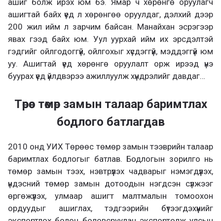
ашиг болж ирэх юм бэ. Ямар ч хөрөнгө оруулагч
ашигтай байх үед л хөрөнгөө оруулдаг, дэлхий дээр
200 жил ийм л зарчим байсан. Манайхан эсрэгээр
явах гээд байх юм. Уул уурхай ийм их эрсдэлтэй
гэдгийг ойлгодоггүй, ойлгохыг хүсдэггүй, мэддэггүй юм
уу. Ашигтай үед хөрөнгө оруулалт орж ирээд үнэ
буурах үед үйлдвэрээ ажиллуулж хүндрэлийг давдаг…
Төрөөс төмөр замын талаар баримтлах
бодлого батлагдав
2010 онд УИХ Төрөөс төмөр замын тээврийн талаар
баримтлах бодлогыг батлав. Бодлогын зорилго нь
төмөр замын тээх, нэвтрүүлэх чадварыг нэмэгдүүлэх,
үндэсний төмөр замын дотоодын нэгдсэн сүлжээг
өргөжүүлэх, улмаар ашигт малтмалын томоохон
ордуудыг ашиглах, тэдгээрийн бүтээгдэхүүнийг
экспортлох болон боловсруулан экспортолж улсын