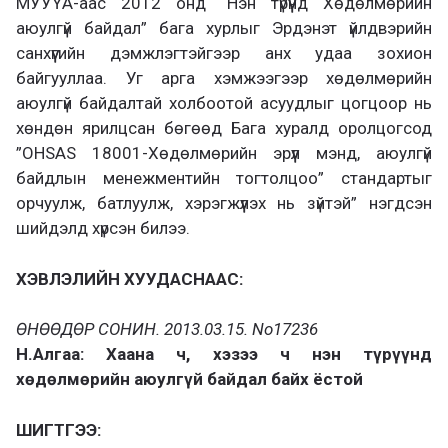
МУУҮА-аас 2012 онд “Нэн түрүүнд Хөдөлмөрийн
аюулгүй байдал” бага хурлыг Эрдэнэт үйлдвэрийн
санхүүгийн дэмжлэгтэйгээр анх удаа зохион
байгууллаа. Уг арга хэмжээгээр хөдөлмөрийн
аюулгүй байдалтай холбоотой асуудлыг цогцоор нь
хөндөн ярилцсан бөгөөд Бага хуралд оролцогсод
”OHSAS 18001-Хөдөлмөрийн эрүүл мэнд, аюулгүй
байдлын менежментийн тогтолцоо” стандартыг
орчуулж, батлуулж, хэрэгжүүлэх нь зүйтэй” нэгдсэн
шийдэлд хүрсэн билээ.
ХЭВЛЭЛИЙН ХУУДАСНААС:
ӨНӨӨДӨР СОНИН. 2013.03.15. No17236
Н.Алгаа: Хаана ч, хэзээ ч нэн түрүүнд
хөдөлмөрийн аюулгүй байдал байх ёстой
ШИГТГЭЭ: