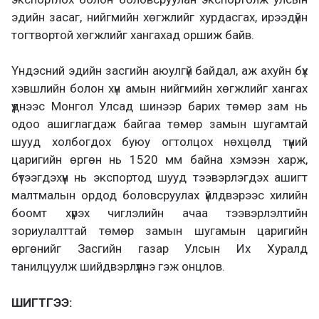
эдийн засаг, нийгмийн хөгжлийг хурдасгах, ирээдүйн
тогтвортой хөгжлийг хангахад оршиж байв.
Үндэсний эдийн засгийн аюулгүй байдал, аж ахуйн бүх
хэвшлийн болон хүн амын нийгмийн хөгжлийг хангах
үүднээс Монгол Улсад шинээр барих төмөр зам нь
одоо ашиглагдаж байгаа төмөр замын шугамтай
шууд холбогдох буюу огтолцох нөхцөлд түүний
царигийн өргөн нь 1520 мм байна хэмээн харж,
бүтээгдэхүүн нь экспортод шууд тээвэрлэгдэх ашигт
малтмалын ордод боловсруулах үйлдвэрээс хилийн
боомт хүрэх чиглэлийн ачаа тээвэрлэлтийн
зориулалттай төмөр замын шугамын царигийн
өргөнийг Засгийн газар Улсын Их Хуралд
танилцуулж шийдвэрлүүлнэ гэж онцлов.
ШИГТГЭЭ: