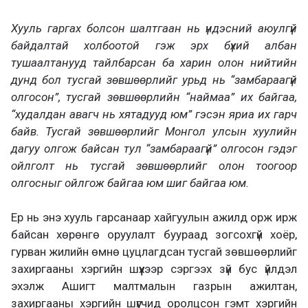
Хууль гаргах болсон шалтгаан нь үндэсний аюулгүй
байдалтай холбоотой гэж эрх бүхий албан
тушаалтанууд тайлбарсан ба харин олон нийтийн
дунд бол тусгай зөвшөөрлийг урьд нь “замбараагүй
олгосон”, тусгай зөвшөөрлийн “наймаа” их байгаа,
“худалдан авагч нь хятадууд юм” гэсэн яриа их гарч
байв. Тусгай зөвшөөрлийг Монгол улсын хуулийн
дагуу олгож байсан тул “замбараагүй” олгосон гэдэг
ойлголт нь тусгай зөвшөөрлийг олон тоогоор
олгосныг ойлгож байгаа юм шиг байгаа юм.
Ер нь энэ хууль гарсанаар хайгуулын ажилд орж ирж
байсан хөрөнгө оруулалт буураад зогсохгүй хоёр,
гурван жилийн өмнө цуцлагдсан тусгай зөвшөөрлийг
захиргааны хэргийн шүүхээр сэргээх зүй бус үйлдэл
эхэлж Ашигт малтмалын газрын ажилтан,
захиргааны хэргийн шүүгчид оролцсон гэмт хэргийн