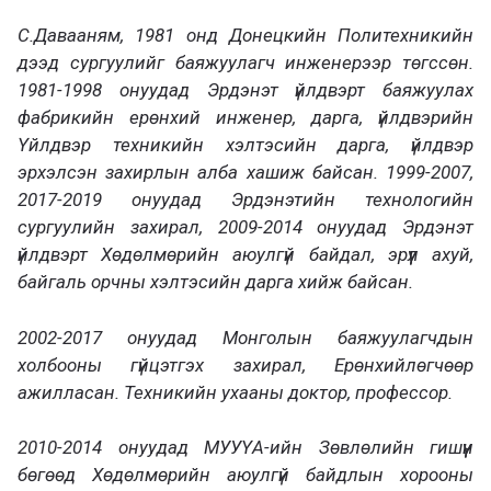
С.Давааням, 1981 онд Донецкийн Политехникийн
дээд сургуулийг баяжуулагч инженерээр төгссөн.
1981-1998 онуудад Эрдэнэт үйлдвэрт баяжуулах
фабрикийн ерөнхий инженер, дарга, үйлдвэрийн
Үйлдвэр техникийн хэлтэсийн дарга, үйлдвэр
эрхэлсэн захирлын алба хашиж байсан. 1999-2007,
2017-2019 онуудад Эрдэнэтийн технологийн
сургуулийн захирал, 2009-2014 онуудад Эрдэнэт
үйлдвэрт Хөдөлмөрийн аюулгүй байдал, эрүүл ахуй,
байгаль орчны хэлтэсийн дарга хийж байсан.
2002-2017 онуудад Монголын баяжуулагчдын
холбооны гүйцэтгэх захирал, Ерөнхийлөгчөөр
ажилласан. Техникийн ухааны доктор, профессор.
2010-2014 онуудад МУУҮА-ийн Зөвлөлийн гишүүн
бөгөөд Хөдөлмөрийн аюулгүй байдлын хорооны