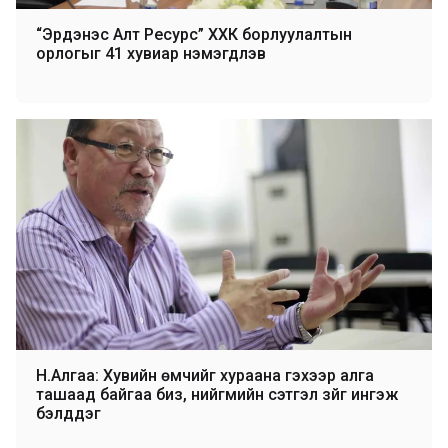
“Эрдэнэс Алт Ресурс” ХХК борлуулалтын
орлогыг 41 хувиар нэмэгдүүлэв
Н.Алгаа: Хувийн өмчийг хураана гэхээр алга
ташаад байгаа биз, нийгмийн сэтгэл зүйг ингэж
бэлддэг