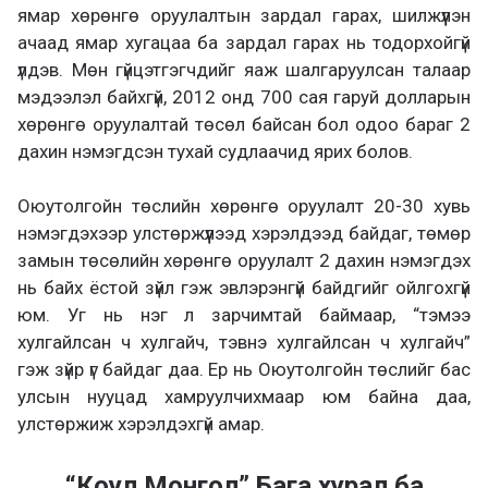
ямар хөрөнгө оруулалтын зардал гарах, шилжүүлэн
ачаад ямар хугацаа ба зардал гарах нь тодорхойгүй
үлдэв. Мөн гүйцэтгэгчдийг яаж шалгаруулсан талаар
мэдээлэл байхгүй, 2012 онд 700 сая гаруй долларын
хөрөнгө оруулалтай төсөл байсан бол одоо бараг 2
дахин нэмэгдсэн тухай судлаачид ярих болов.
Оюутолгойн төслийн хөрөнгө оруулалт 20-30 хувь
нэмэгдэхээр улстөржүүлээд хэрэлдээд байдаг, төмөр
замын төсөлийн хөрөнгө оруулалт 2 дахин нэмэгдэх
нь байх ёстой зүйл гэж эвлэрэнгүй байдгийг ойлгохгүй
юм. Уг нь нэг л зарчимтай баймаар, “тэмээ
хулгайлсан ч хулгайч, тэвнэ хулгайлсан ч хулгайч”
гэж зүйр үг байдаг даа. Ер нь Оюутолгойн төслийг бас
улсын нууцад хамруулчихмаар юм байна даа,
улстөржиж хэрэлдэхгүй амар.
“Коул Монгол” Бага хурал ба