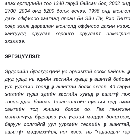
авах өргөдлийн тоо 1340 гаруй байсан бол, 2002 онд
2700, 2004 онд 5200 болж өсчээ. 1998 онд монгол
дахь оффисоо хаагаад явсан Би Эйч Пи, Рио Тинто
хоёр ээлж дараалан монголд оффисоо дахин нээж,
хайгуулд оруулах хөрөнгө оруулалт нэмэгдэж
эхэллээ.
ЭРГЭЦҮҮЛЭЛ:
Эрдэсийн бүтээгдэхүүний үнэ эрчимтэй өсөж байсны үр
дүнд урьд нь эдийн засгийн хувьд үр ашиггүй байсан
уул уурхайн төслүүд үр ашигтай болж эхлэв. 40 гаруй
жилийн турш эдийн засгийн хувьд үр ашиггүй гэж
тооцогддог байсан Тавантолгойн нүүрсний орд түүний
хамгийн тод жишээ болов оо. Гэв гэнэтхэн
монголчууд бүгдээрээ уул уурхай мэддэг болцгоож,
баруун солгойгүй уул уурхайн төслийн үр ашигтай,
ашиггүйг мэдэмхийрч, нэг хэсэг нь “гадаадын гар