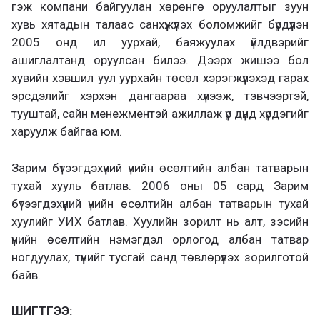
гэж компани байгуулан хөрөнгө оруулалтыг зуун
хувь хятадын талаас санхүүжүүлэх боломжийг бүрдүүлэн
2005 онд ил уурхай, баяжуулах үйлдвэрийг
ашиглалтанд оруулсан билээ. Дээрх жишээ бол
хувийн хэвшил уул уурхайн төсөл хэрэгжүүлэхэд гарах
эрсдэлийг хэрхэн дангаараа хүлээж, тэвчээртэй,
тууштай, сайн менежментэй ажиллаж үр дүнд хүрдэгийг
харуулж байгаа юм.
Зарим бүтээгдэхүүний үнийн өсөлтийн албан татварын
тухай хууль батлав. 2006 оны 05 сард Зарим
бүтээгдэхүүний үнийн өсөлтийн албан татварын тухай
хуулийг УИХ батлав. Хуулийн зорилт нь алт, зэсийн
үнийн өсөлтийн нэмэгдэл орлогод албан татвар
ногдуулах, түүнийг тусгай санд төвлөрүүлэх зорилготой
байв.
ШИГТГЭЭ: