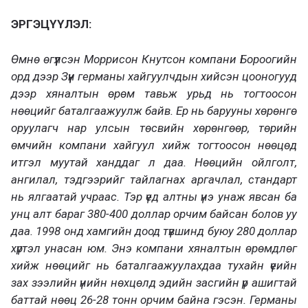
ЭРГЭЦҮҮЛЭЛ:
Өмнө өгүүлсэн Моррисон Кнутсон компани Бороогийн
орд дээр Зүүн германы хайгуулчдын хийсэн цооногууд
дээр хяналтын өрөм тавьж урьд нь тогтоосон
нөөцийг баталгаажуулж байв. Ер нь барууны хөрөнгө
оруулагч нар улсын төсвийн хөрөнгөөр, төрийн
өмчийн компани хайгуул хийж тогтоосон нөөцөд
итгэл муутай ханддаг л даа. Нөөцийн ойлголт,
ангилал, тэдгээрийг тайлагнах аргачлал, стандарт
нь ялгаатай учраас. Тэр үед алтны үнэ унаж явсан ба
унц алт бараг 380-400 доллар орчим байсан болов уу
даа. 1998 онд хамгийн доод түвшинд буюу 280 доллар
хүртэл унасан юм. Энэ компани хяналтын өрөмдлөг
хийж нөөцийг нь баталгаажуулахдаа тухайн үеийн
зах зээлийн үнийн нөхцөлд эдийн засгийн үр ашигтай
баттай нөөц 26-28 тонн орчим байна гэсэн. Германы