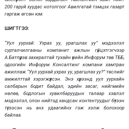
200 гаруй хуудас нотолгоог Авилгатай тэмцэх газарт
гаргаж өгсөн юм.
ШИГТГЭЭ:
“Уул уурхай: Ухрах уу, урагшлах уу” мэдээлэл
сурталчилгааны компанит ажлын гүйцэтгэгчээр
А.Батпүрэв захиралтай тухайн үеийн Инфорум төв ТББ,
одоогийн Инфорум Консалтинг компани хамтран
ажиллаж “Уул уурхай ухрах уу, урагшлах уу?” төслийг
амжилттай хэрэгжүүлсэн. Энэ хүрээнд уул уурхайн
салбарын бодит байдал, эдийн засаг, нийгмийн
нөлөө, бодлогын хувилбаруудын талаар хэвлэл
мэдээлэл, олон нийтэд хандсан контентуудыг бүтээн
түгээсэн нь анх удаагийнх гэж хэлж болохоор
байлаа.