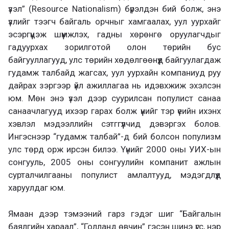
үзэл” (Resource Nationalism) бүрэлдэн бий болж, энэ
үзлийг тээгч байгаль орчныг хамгаалах, уул уурхайг
эсэргүүцэж шүүмжлэх, гадны хөрөнгө оруулагчдыг
гадуурхах зорилготой олон төрийн бус
байгууллагууд, улс төрийн хөдөлгөөнүүд байгуулагдаж
гудамж талбайд жагсах, уул уурхайн компаниуд руу
дайрах зэргээр үйл ажиллагаа нь идэвхжиж эхэлсэн
юм. Мөн энэ үзэл дээр суурилсан популист санаа
санаачлагууд ихээр гарах болж үүнийг тэр үеийн ихэнх
хэвлэл мэдээллийн сэтггүүлчид дэвэргэх болов.
Ингэснээр “гудамж талбай”-д бий болсон популизм
улс төрд орж ирсэн билээ. Үүнийг 2000 оны УИХ-ын
сонгууль, 2005 оны сонгуулийн компанит ажлын
сурталчилгааны популист амлалтууд, мэдэгдлүүд
харуулдаг юм.
Ямаан дээр тэмээний гарз гэдэг шиг “Байгалын
баялгийн хараал”, “Голланд өвчин” гэсэн шинэ үгс, нэр