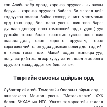
төв Азийн хоёр оронд хөрөнгө оруулсан нь анхны
барууны хөрөнгө оруулалт байлаа. Би яагаад үүнийг
тодруулан хэлээд байна гэхээр, ашигт малтмалын
орд (энэ орд бол олон улсын жишгээр бараг
дундаас доогуур орох хэмжээний орд шүү дээ ) уул
уурхайн төсөл болж хэрэгжих хүртлээ олон жил
шаардагддаг, олон хөрөнгө оруулагч, төсөл
хэрэгжүүлэгчийг олон удаа дамжин солигддог гэдгийг
л хэлэх гэсэн юм. Манай хэдэн технократууд,
популистүүдийн хэлдгээр хуруугаа инчдээд л хөрөнгө
оруулалт аваад ирдэг юм биш ээ гэж.
Төмөртийн овооны цайрын орд
Сүхбаатар аймгийн Төмөртийн-Овооны цайрын ордыг
ашиглахаар Монгол улсын “Металимпэкс” ХХК
болон БНХАУ-ын NFC “Өнгөт төмөрлөгийн гадаад