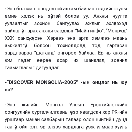
-Энэ бол маш эрсдэлтэй алхам байсан гэдгийг юуны
өмнө хэлэх нь зүйтэй болов уу. Анхны чуулга
уулзалтыг зохион байгуулах ажлыг эхлүүлэхэд
зайлшгүй гарах анхны зардлыг “Майн инфо”, “Монруд”
ХХК санхүүжүүлсэн. Хэрвээ энэ арга хэмжээ маань
амжилтгүй болсон тохиолдолд тэд гаргасан
зардлаараа “шатаад” өнгөрөх байлаа. Ер нь анхны
юм гэдэг өөрөө асар их шаналал, зовнил
таамаглалыг дагуулдаг.
-“DISCOVER MONGOLIA-2005” -ын онцлог нь юу
вэ?
-Энэ жилийн Монгол Улсын Ерөнхийлөгчийн
сонгуулийн сурталчилгааны үеэр явагдсан хар PR-ийн
уршгаар манай салбарын талаар олон нийтийн дунд
таагүй ойлголт, эргэлзээ хардлага үүсэж улмаар хууль