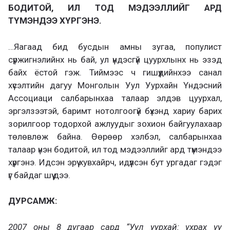
БОДИТОЙ, ИЛ ТОД МЭДЭЭЛЛИЙГ АРД
ТҮМЭНДЭЭ ХҮРГЭНЭ.
…Яагаад бид бусдын амны зугаа, популист
сүржигнэлийнх нь бай, ул үндэсгүй цуурхлынх нь эзэд
байх ёстой гэж. Тиймээс ч гишүүдийнхээ санал
хүсэлтийн дагуу Монголын Уул Уурхайн Үндэсний
Ассоциаци салбарынхаа талаар элдэв цуурхал,
эргэлзээтэй, баримт нотолгоогүй бүхэнд хариу барих
зорилгоор тодорхой ажлуудыг зохион байгуулахаар
төлөвлөж байна. Өөрөөр хэлбэл, салбарынхаа
талаар үнэн бодитой, ил тод мэдээллийг ард түмэндээ
хүргэнэ. Идсэн эрүү хувхайрч, идүүлсэн бут ургадаг гэдэг
үг байдаг шүү дээ.
ДУРСАМЖ:
2007 оны 8 дугаар сард “Уул уурхай: ухрах уу