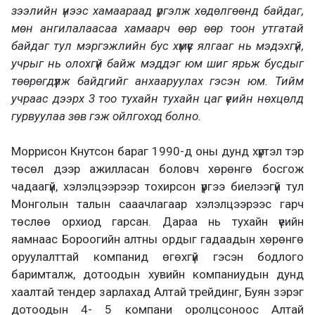
зээлийн үнээс хамаараад үргэлж хөдөлгөөнд байдаг,
мөн ангилалаасаа хамаарч өөр өөр тоон утгатай
байдаг тул мэргэжлийн бус хүмүүс ялгааг нь мэдэхгүй,
учрыг нь олохгүй байж мэддэг юм шиг ярьж бусдыг
төөрөгдүүлж байдгийг анхааруулах гэсэн юм. Тийм
учраас дээрх 3 тоо тухайн тухайн цаг үеийн нөхцөлд
гурвуулаа зөв гэж ойлгоход болно.
Моррисон Кнутсон бараг 1990-д оны дунд хүртэл тэр
төсөл дээр ажилласан боловч хөрөнгө босгож
чадаагүй, хэлэлцээрээр тохирсон үүргээ биелээгүй тул
Монголын талын сааачлагаар хэлэлцээрээс гарч
төслөө орхиод гарсан. Дараа нь тухайн үеийн
яамнаас Бороогийн алтны ордыг гадаадын хөрөнгө
оруулалттай компанид өгөхгүй гэсэн бодлого
баримталж, дотоодын хувийн компаниудын дунд
хаалтай тендер зарлахад Алтай трейдинг, Буян зэрэг
дотоодын 4- 5 компани оролцсоноос Алтай