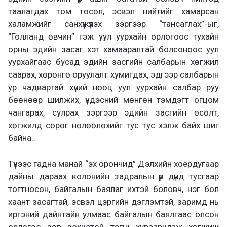
таалагдах том төсөл, эсвэл нийтийг хамарсан
халамжийг санхүүжүүлэх зэргээр “тансаглах”-ыг,
“Голланд өвчин” гэж уул уурхайн орлогоос тухайн
орны эдийн засаг хэт хамааралтай болсоноос уул
уурхайгаас бусад эдийн засгийн салбарын хөгжил
саарах, хөрөнгө оруулалт хумигдах, эдгээр салбарын
ур чадвартай хүний нөөц уул уурхайн салбар руу
бөөнөөр шилжих, үндэсний мөнгөн тэмдэгт огцом
чангарах, сулрах зэргээр эдийн засгийн өсөлт,
хөгжилд сөрөг нөлөөлөхийг тус тус хэлж байх шиг
байна..
Түүнээс гадна манай “эх орончид” Дэлхийн хоёрдугаар
дайны дараах колонийн задралын үр дүнд тусгаар
тогтносон, байгалын баялаг ихтэй боловч, нэг бол
хаант засагтай, эсвэл цэргийн дэглэмтэй, заримд нь
иргэний дайнтайн улмаас байгалын баялгаас олсон
орлогоо зөв зохистой тэгш хуваарилаж хөгжиж