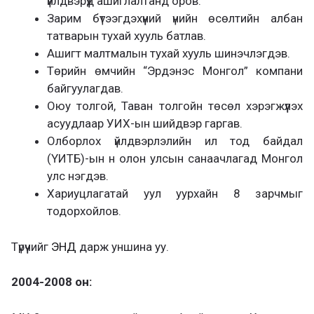
үйлдвэрүүд ашиглалтанд оров.
Зарим бүтээгдэхүүний үнийн өсөлтийн албан
татварын тухай хууль батлав.
Ашигт малтмалын тухай хууль шинэчлэгдэв.
Төрийн өмчийн “Эрдэнэс Монгол” компани
байгуулагдав.
Оюу толгой, Таван толгойн төсөл хэрэгжүүлэх
асуудлаар УИХ-ын шийдвэр гаргав.
Олборлох үйлдвэрлэлийн ил тод байдал
(ҮИТБ)-ын н олон улсын санаачлагад Монгол
улс нэгдэв.
Хариуцлагатай уул уурхайн 8 зарчмыг
тодорхойлов.
Түрүүчийг
ЭНД
дарж уншина уу.
2004-2008 он: