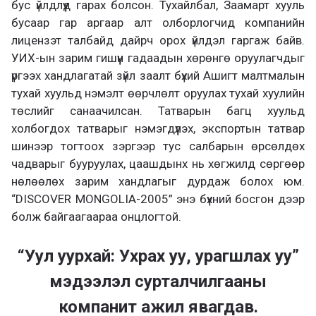
бус үйлдлүүд гарах болсон. Тухайлбал, Заамарт хууль
бусаар гар аргаар алт олборлогчид компанийн
лицензэт талбайд дайрч орох үйлдэл гаргаж байв.
УИХ-ын зарим гишүүн гадаадын хөрөнгө оруулагчдыг
үргээх хандлагатай зүйл заалт бүхий Ашигт малтмалын
тухай хуульд нэмэлт өөрчлөлт оруулах тухай хуулийн
төслийг санаачилсан. Татварын багц хуульд
холбогдох татварыг нэмэгдүүлэх, экспортын татвар
шинээр тогтоох зэргээр тус салбарын өрсөлдөх
чадварыг бууруулах, цаашдынх нь хөгжилд сөргөөр
нөлөөлөх зарим хандлагыг дурдаж болох юм.
“DISCOVER MONGOLIA-2005” энэ бүхний босгон дээр
болж байгаагаараа онцлогтой.
“Уул уурхай: Ухрах уу, урагшлах уу”
мэдээлэл сурталчилгааны
компанит ажил явагдав.