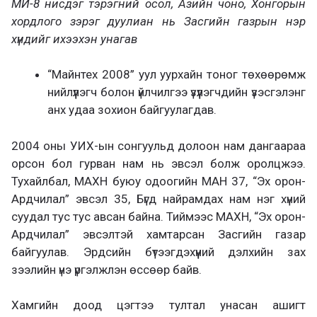
МИ-8 нисдэг тэрэгний осол, Азийн чоно, Хонгорын
хордлого зэрэг дуулиан нь Засгийн газрын нэр
хүндийг ихээхэн унагав
“Майнтех 2008” уул уурхайн тоног төхөөрөмж
нийлүүлэгч болон үйлчилгээ үзүүлэгчдийн үзэсгэлэнг
анх удаа зохион байгуулагдав.
2004 оны УИХ-ын сонгуульд долоон нам дангаараа
орсон бол гурван нам нь эвсэл болж оролцжээ.
Тухайлбал, МАХН буюу одоогийн МАН 37, “Эх орон-
Ардчилал” эвсэл 35, Бүгд найрамдах нам нэг хүний
суудал тус тус авсан байна. Тиймээс МАХН, “Эх орон-
Ардчилал” эвсэлтэй хамтарсан Засгийн газар
байгуулав. Эрдсийн бүтээгдэхүүний дэлхийн зах
зээлийн үнэ үргэлжлэн өссөөр байв.
Хамгийн доод цэгтээ тултал унасан ашигт