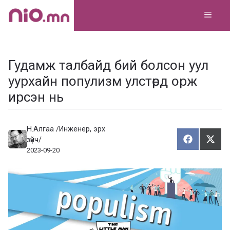
Skip
MEN
to
content
Гудамж талбайд бий болсон уул
уурхайн популизм улстөрд орж
ирсэн нь
Н.Алгаа /Инженер, эрх
зүйч/
Хуваалца
Түгэ
Х
Т
2023-09-20
у
в
г
а
э
а
э
л
х
ц
а
х