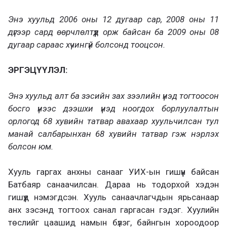
Энэ хуульд 2006 оны 12 дугаар сар, 2008 оны 11
дүгээр сард өөрчлөлтүүд орж байсан ба 2009 оны 08
дугаар сараас хүчингүй болсонд тооцсон.
ЭРГЭЦҮҮЛЭЛ:
Энэ хуульд алт ба зэсийн зах зээлийн үнэд тогтоосон
босго үнээс дээшхи үнэд ноогдох борлуулалтын
орлогод 68 хувийн татвар авахаар хуульчилсан тул
манай салбарынхан 68 хувийн татвар гэж нэрлэх
болсон юм.
Хууль гаргах анхны санааг УИХ-ын гишүүн байсан
Батбаяр санаачилсан. Дараа нь тодорхой хэдэн
гишүүд нэмэгдсэн. Хууль санаачлагчдын ярьсанаар
анх зэсэнд тогтоох санал гаргасан гэдэг. Хуулийн
төслийг цаашид намын бүлэг, байнгын хороодоор