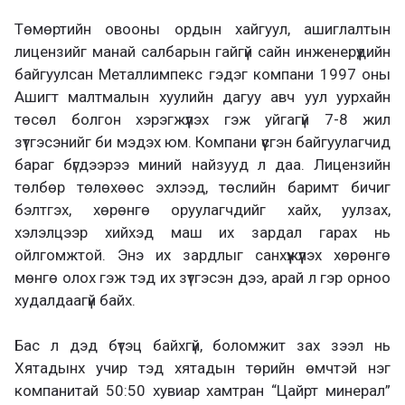
Төмөртийн овооны ордын хайгуул, ашиглалтын
лицензийг манай салбарын гайгүй сайн инженерүүдийн
байгуулсан Металлимпекс гэдэг компани 1997 оны
Ашигт малтмалын хуулийн дагуу авч уул уурхайн
төсөл болгон хэрэгжүүлэх гэж уйгагүй 7-8 жил
зүтгэсэнийг би мэдэх юм. Компани үүсгэн байгуулагчид
бараг бүгдээрээ миний найзууд л даа. Лицензийн
төлбөр төлөхөөс эхлээд, төслийн баримт бичиг
бэлтгэх, хөрөнгө оруулагчдийг хайх, уулзах,
хэлэлцээр хийхэд маш их зардал гарах нь
ойлгомжтой. Энэ их зардлыг санхүүжүүлэх хөрөнгө
мөнгө олох гэж тэд их зүтгэсэн дээ, арай л гэр орноо
худалдаагүй байх.
Бас л дэд бүтэц байхгүй, боломжит зах зээл нь
Хятадынх учир тэд хятадын төрийн өмчтэй нэг
компанитай 50:50 хувиар хамтран “Цайрт минерал”