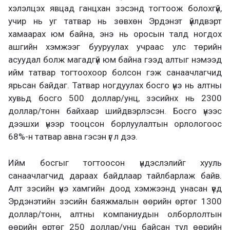
хэлэлцэх явцад ганцхан зэсэнд тогтоож болохгүй,
учир нь уг татвар нь зөвхөн Эрдэнэт үйлдвэрт
хамаарах юм байна, энэ нь оросын талд ногдох
ашгийн хэмжээг бууруулах учраас улс төрийн
асуудал болж магадгүй юм байна гээд алтыг нэмээд
ийм татвар тогтоохоор болсон гэж санаачлагчид
ярьсан байдаг. Татвар ногдуулах босго үнэ нь алтны
хувьд босго 500 доллар/унц, зэсийнх нь 2300
доллар/тонн байхаар шийдвэрлэсэн. Босго үнээс
дээшхи үнээр тооцсон борлуулалтын орлологоос
68%-н татвар авна гэсэн үг л дээ.
Ийм босгыг тогтоосон үндэслэлийг хууль
санаачлагчид дараах байдлаар тайлбарлаж байв.
Алт зэсийн үнэ хамгийн доод хэмжээнд унасан үед
Эрдэнэтийн зэсийн баяжмалын өөрийн өртөг 1300
доллар/тонн, алтны компаниудын олборлолтын
өөрийн өртөг 250 доллар/унц байсан тул өөрийн