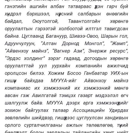
гэнэтийн ашгийн албан татвараас үүдэн гарч буй
хүндрэл бэрхшээл, нүүрсний салбарын өнөөгийн
байдал, Оюутолгой, Тавантолгойн хөрөнгө
оруулалтын гэрээтэй холбоотой илтгэл тавигдсан
байна. Цуглаанд Багануур, Шивээ-Овоо, Шарын гол,
Адуунчулуун, “Алтан Дорнод Монгол”, “Жамп”,
“Айвенхоу майнз”, “Вагнер Ази”, Энержи ресурс”,
“Эрдэс холдинг” зэрэг гадаад, дотоодын хөрөнгө
оруулалттай уул уурхайн компанийн ажилчид
оролцсон билээ. Хожим Босоо Ганбаатар УИХ-ын
гишүүн байхдаа МУУҮА-ийг Айвонхоу майнз
компаниас их хэмжээний их хэмжээний мөнгө
авсан гэж Авилгатай тэмцэх газарт мэдээлэл өгч
шалгуулж байв. МУУҮА дээрх арга хэмжээнүүдийг
зохион байгуулах талаар Ассоциацийн Удирдах
зөвлөлийн шийдвэр, гишүүдээс цуглуулсан хандивын
орлого сурталчилгааны ажлын төлөвлөгөө, түүний
биелүүлэлт болон зардалын тайлангийн хамт нийт