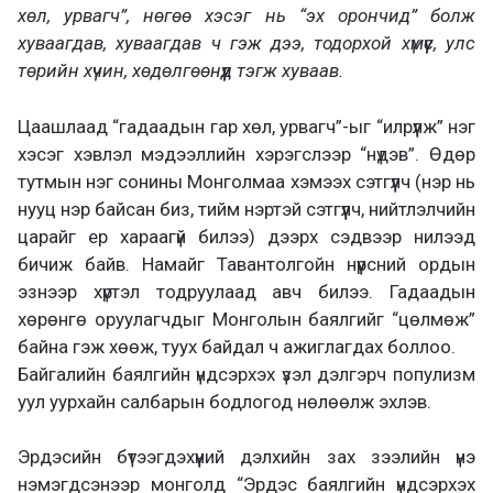
хөл, урвагч”, нөгөө хэсэг нь “эх орончид” болж
хуваагдав, хуваагдав ч гэж дээ, тодорхой хүмүүс, улс
төрийн хүчин, хөдөлгөөнүүд тэгж хуваав.
Цаашлаад “гадаадын гар хөл, урвагч”-ыг “илрүүлж” нэг
хэсэг хэвлэл мэдээллийн хэрэгслээр “нүдэв”. Өдөр
тутмын нэг сонины Монголмаа хэмээх сэтгүүлч (нэр нь
нууц нэр байсан биз, тийм нэртэй сэтгүүлч, нийтлэлчийн
царайг ер хараагүй билээ) дээрх сэдвээр нилээд
бичиж байв. Намайг Тавантолгойн нүүрсний ордын
эзнээр хүртэл тодруулаад авч билээ. Гадаадын
хөрөнгө оруулагчдыг Монголын баялгийг “цөлмөж”
байна гэж хөөж, туух байдал ч ажиглагдах боллоо.
Байгалийн баялгийн үндсэрхэх үзэл дэлгэрч популизм
уул уурхайн салбарын бодлогод нөлөөлж эхлэв.
Эрдэсийн бүтээгдэхүүний дэлхийн зах зээлийн үнэ
нэмэгдсэнээр монголд “Эрдэс баялгийн үндсэрхэх