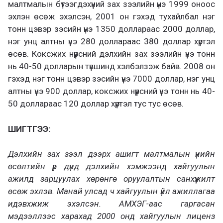
малтмалын бүтээгдэхүүний зах зээлийн үнэ 1999 оноос
эхлэн өсөж эхэлсэн, 2001 он гэхэд тухайлбал нэг
тонн цэвэр зэсийн үнэ 1350 доллараас 2000 доллар,
нэг унц алтны үнэ 280 доллараас 380 доллар хүртэл
өсөв. Коксжих нүүрсний дэлхийн зах зээлийн үнэ тонн
нь 40-50 долларын түвшинд хэлбэлзэж байв. 2008 он
гэхэд нэг тонн цэвэр зэсийн үнэ 7000 доллар, нэг унц
алтны үнэ 900 доллар, коксжих нүүрсний үнэ тонн нь 40-
50 доллараас 120 доллар хүртэл тус тус өсөв.
ШИГТГЭЭ:
Дэлхийн зах зээл дээрх ашигт малтмалын үнийн
өсөлтийн үр дүнд дэлхийн хэмжээнд хайгуулын
ажилд зарцуулах хөрөнгө оруулалтын санхүүжилт
өсөж эхлэв. Манай улсад ч хайгуулын үйл ажиллагаа
идэвхжиж эхэлсэн. АМХЭГ-аас гаргасан
мэдээллээс харахад 2000 онд хайгуулын лиценз