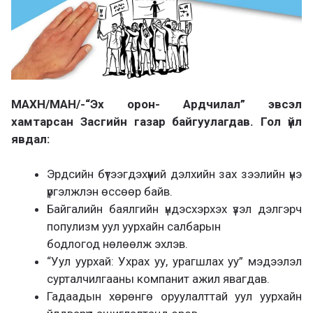
МАХН/МАН/-“Эх орон- Ардчилал” эвсэл
хамтарсан Засгийн газар байгуулагдав. Гол үйл
явдал:
Эрдсийн бүтээгдэхүүний дэлхийн зах зээлийн үнэ
үргэлжлэн өссөөр байв.
Байгалийн баялгийн үндэсхэрхэх үзэл дэлгэрч
популизм уул уурхайн салбарын
бодлогод нөлөөлж эхлэв.
“Уул уурхай: Ухрах уу, урагшлах уу” мэдээлэл
сурталчилгааны компанит ажил явагдав.
Гадаадын хөрөнгө оруулалттай уул уурхайн