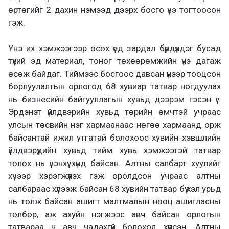
өртөгийг 2 дахин нэмээд дээрх босго үнэ тогтоосон
гэж.
Үнэ их хэмжээгээр өсөх үед зардал бүрдүүлдэг бусад
түүхий эд материал, тоног төхөөрөмжийн үнэ дагаж
өсөж байдаг. Тиймээс босгоос давсан үнээр тооцсон
борлуулалтын орлогод 68 хувиар татвар ногдуулах
нь бизнесийн байгууллагын хувьд дээрэм гэсэн үг.
Эрдэнэт үйлдвэрийн хувьд төрийн өмчтэй учраас
улсын төсвийн нэг хармаанаас нөгөө хармаанд орж
байсантай ижил утгатай болохоос хувийн хэвшлийн
үйлдвэрүүдийн хувьд тийм хувь хэмжээтэй татвар
төлөх нь үнэнхүү хүнд байсан. Алтны салбарт хуулийг
хүчээр хэрэгжүүлэх гэж оролдсон учраас алтны
салбараас хүлээж байсан 68 хувийн татвар бүү хэл урьд
нь төлж байсан ашигт малтмалын нөөц ашигласны
төлбөр, аж ахуйн нэгжээс авч байсан орлогын
татвараа ч авч чадахгүй болоход хүрсэн. Алтны