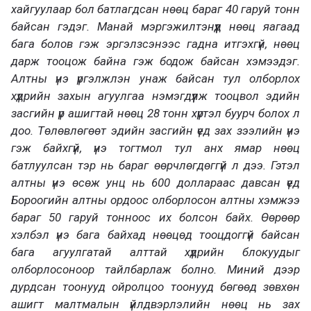
хайгуулаар бол батлагдсан нөөц бараг 40 гаруй тонн
байсан гэдэг. Манай мэргэжилтэнүүд нөөц яагаад
бага болов гэж эргэлзсэнээс гадна итгэхгүй, нөөц
дарж тооцож байна гэж бодож байсан хэмээдэг.
Алтны үнэ үргэлжлэн унаж байсан тул олборлох
хүдрийн захын агуулгаа нэмэгдүүлж тооцвол эдийн
засгийн үр ашигтай нөөц 28 тонн хүртэл буурч болох л
доо. Төлөвлөгөөт эдийн засгийн үед зах зээлийн үнэ
гэж байхгүй, үнэ тогтмол тул анх ямар нөөц
батлуулсан тэр нь бараг өөрчлөгдөггүй л дээ. Гэтэл
алтны үнэ өсөж унц нь 600 доллараас давсан үед
Бороогийн алтны ордоос олборлосон алтны хэмжээ
бараг 50 гаруй тонноос их болсон байх. Өөрөөр
хэлбэл үнэ бага байхад нөөцөд тооцдоггүй байсан
бага агуулгатай алттай хүдрийн блокуудыг
олборлосоноор тайлбарлаж болно. Миний дээр
дурдсан тоонууд ойролцоо тоонууд бөгөөд зөвхөн
ашигт малтмалын үйлдвэрлэлийн нөөц нь зах