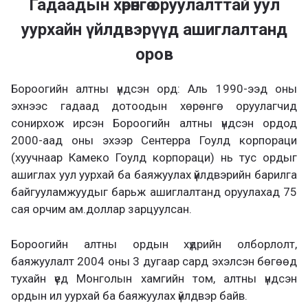
Гадаадын хөрөнгө оруулалттай уул
уурхайн үйлдвэрүүд ашиглалтанд
оров
Бороогийн алтны үндсэн орд: Аль 1990-ээд оны
эхнээс гадаад дотоодын хөрөнгө оруулагчид
сонирхож ирсэн Бороогийн алтны үндсэн ордод
2000-аад оны эхээр Сентерра Гоулд корпораци
(хуучнаар Камеко Гоулд корпораци) нь тус ордыг
ашиглах уул уурхай ба баяжуулах үйлдвэрийн барилга
байгууламжуудыг барьж ашиглалтанд оруулахад 75
сая орчим ам.доллар зарцуулсан.
Бороогийн алтны ордын хүдрийн олборлолт,
баяжуулалт 2004 оны 3 дугаар сард эхэлсэн бөгөөд
тухайн үед Монголын хамгийн том, алтны үндсэн
ордын ил уурхай ба баяжуулах үйлдвэр байв.