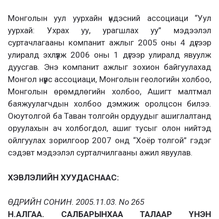
Монголын уул уурхайн үндэсний ассоциаци “Уул
уурхай: Ухрах уу, урагшлах уу” мэдээлэл
суртачлагааны компанит ажлыг 2005 оны 4 дүгээр
улиралд эхлүүлж 2006 оны 1 дүгээр улиралд явуулж
дуусгав. Энэ компанит ажлыг зохион байгуулахад
Монгол нүүрс ассоциаци, Монголын геологийн холбоо,
Монголын өрөмдлөгийн холбоо, Ашигт малтмал
баяжуулагчдын холбоо дэмжиж оролцсон билээ.
Оюутолгой ба Таван толгойн ордуудыг ашиглалтанд
оруулахын ач холбогдол, ашиг тусыг олон нийтэд
ойлгуулах зорилгоор 2007 онд “Хоёр толгой” гэдэг
сэдэвт мэдээлэл сурталчилгааны ажил явуулав.
ХЭВЛЭЛИЙН ХУУДАСНААС:
ӨДРИЙН СОНИН. 2005.11.03. No 265
Н.АЛГАА. САЛБАРЫНХАА ТАЛААР ҮНЭН