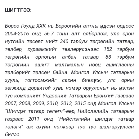
ШИГТГЭЭ:
Бороо Гоулд ХХК нь Бороогийн алтны үндсэн ордоос
2004-2016 онд 56.7 тонн алт олборлож, улс орон
нутгийн төсөвт нийт 340 тэрбум төгрөгийн татвар,
төлбөр, хураамжийг төвлөрүүлсэнээс 152 тэрбум
төгрөгийн орлогын албан татвар, 83 тэрбум
төгрөгийн ашигт малтмалын нөөц ашигласны
төлбөрийг төлсөн байна. Монгол Улсын татварын
хууль, тогтоомжийг сахин биелүүлж, улс орны
хөгжилд дорвитой хувь нэмэр оруулсныг нь үнэлэн
тус компанийг Үндэсний Татварын Ерөнхий газраас
2007, 2008, 2009, 2010, 2013, 2015 онд Монгол Улсын
“Шилдэг татвар төлөгч”-өөр, Нийслэлийн татварын
газраас 2011 онд “Нийслэлийн шилдэг татвар
төлөгч” аж ахуйн нэгжээр тус тус шалгаруулсан
билээ.