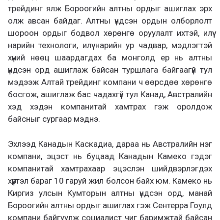
трейдинг ялж Бороогийн алтны ордыг ашиглах эрх
олж авсан байдаг. Алтны үндсэн ордын олборлолт
шороон ордыг бодвол хөрөнгө оруулалт ихтэй, илүү
нарийн технологи, илүү нарийн ур чадвар, мэдлэгтэй
хүний нөөц шаардагдах ба монголд ер нь алтны
үндсэн орд ашиглаж байсан туршлага байгаагүй тул
мэдээж Алтай трейдинг компани ч өөрсдөө хөрөнгө
босгож, ашиглаж бас чадахгүй тул Канад, Австралийн
хэд хэдэн компанитай хамтрах гэж оролдож
байсныг сургаар мэднэ.
Эхлээд Канадын Каскадиа, дараа нь Австралийн нэг
компани, эцэст нь буцаад Канадын Камеко гэдэг
компанитай хамтрахаар эцэслэн шийдвэрлэгдэх
хүртэл бараг 10 гаруй жил болсон байх юм. Камеко нь
Киргиз улсын Кумторын алтны үндсэн орд, манай
Бороогийн алтны ордыг ашиглах гэж Сентерра Гоулд
компани байгуулж социалист чиг баримжтай байсан