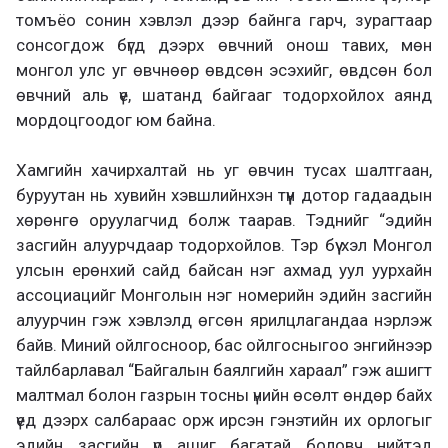
томъёо сонин хэвлэл дээр байнга гарч, зурагтаар
сонсогдож бүгд дээрх өвчний онош тавих, мөн
монгол улс уг өвчнөөр өвдсөн эсэхийг, өвдсөн бол
өвчний аль үе, шатанд байгааг тодорхойлох аянд
мордоцгоодог юм байна.
Хамгийн хачирхалтай нь уг өвчин тусах шалтгаан,
буруутан нь хувийн хэвшлийнхэн түүн дотор гадаадын
хөрөнгө оруулагчид болж таарав. Тэднийг “эдийн
засгийн алуурчдаар тодорхойлов. Тэр бүү хэл Монгол
улсын ерөнхий сайд байсан нэг ахмад уул уурхайн
ассоциацийг Монголын нэг номерийн эдийн засгийн
алуурчин гэж хэвлэлд өгсөн ярилцлагандаа нэрлэж
байв. Миний ойлгосноор, бас ойлгосныгоо энгийнээр
тайлбарлавал “Байгалын баялгийн хараал” гэж ашигт
малтмал болон газрын тосны үнийн өсөлт өндөр байх
үед дээрх салбараас орж ирсэн гэнэтийн их орлогыг
эдийн засгийн үр ашиг багатай боловч нийтэд