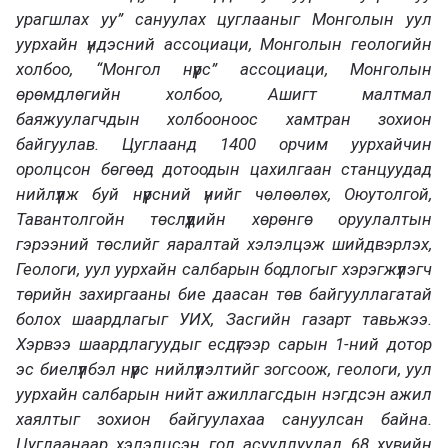
урагшлах уу” сануулах цуглааныг Монголын уул
уурхайн үндэсний ассоциаци, Монголын геологийн
холбоо, “Монгол нүүрс” ассоциаци, Монголын
өрөмдлөгийн холбоо, Ашигт малтмал
баяжуулагчдын холбооноос хамтран зохион
байгуулав. Цуглаанд 1400 орчим уурхайчин
оролцсон бөгөөд дотоодын цахилгаан станцуудад
нийлүүлж буй нүүрсний үнийг чөлөөлөх, Оюутолгой,
Тавантолгойн төслүүдийн хөрөнгө оруулалтын
гэрээний төслийг яаралтай хэлэлцэж шийдвэрлэх,
Геологи, уул уурхайн салбарын бодлогыг хэрэгжүүлэгч
төрийн захиргааны бие даасан төв байгууллагатай
болох шаардлагыг УИХ, Засгийн газарт тавьжээ.
Хэрвээ шаардлагуудыг есдүгээр сарын 1-ний дотор
эс биелүүлбэл нүүрс нийлүүлэлтийг зогсоож, геологи, уул
уурхайн салбарын нийт ажиллагсдын нэгдсэн ажил
хаялтыг зохион байгуулахаа сануулсан байна.
Цуглаанаар хэлэлцсэн гол асуудлуудад 68 хувийн