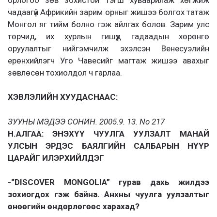
чадаагүй Африкийн зарим орныг жишээ болгох татаж
Монгол яг тийм болно гэж айлгах болов. Зарим улс
төрчид, их хурлын гишүүд гадаадын хөрөнгө
оруулалтыг нийгэмчилж эхэлсэн Венесуэлийн
ерөнхийлэгч Уго Чавесийг магтаж жишээ авахыг
зөвлөсөн тохиолдол ч гарлаа.
ХЭВЛЭЛИЙН ХУУДАСНААС:
ЗУУНЫ МЭДЭЭ СОНИН. 2005.9. 13. No 217
Н.АЛГАА: ЭНЭХҮҮ ЧУУЛГА УУЛЗАЛТ МАНАЙ
УЛСЫН ЭРДЭС БАЯЛГИЙН САЛБАРЫН НҮҮР
ЦАРАЙГ ИЛЭРХИЙЛДЭГ
-“DISCOVER MONGOLIA” гурав дахь жилдээ
зохиогдох гэж байна. Анхны чуулга уулзалтыг
өнөөгийн өндөрлөгөөс харахад?