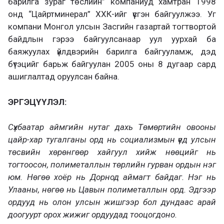
барилга зураг төслийн” компаниуд хамтран 1998
онд “Цайртминерал” ХХК-ийг үүсгэн байгуулжээ. Уг
компани Монгол улсын Засгийн газартай тогтвортой
байдлын гэрээ байгуулсанаар уул уурхай ба
баяжуулах үйлдвэрийн барилга байгууламж, дэд
бүтэцийг барьж байгуулан 2005 оны 8 дугаар сард
ашиглалтад оруулсан байна.
ЭРГЭЦҮҮЛЭЛ:
Сүхбаатар аймгийн нутаг дахь Төмөртийн овооны
цайр-хар тугалганы орд нь социализмын үед улсын
төсвийн хөрөнгөөр хайгуул хийж нөөцийг нь
тогтоосон, полиметаллын төрлийн гурван ордын нэг
юм. Нөгөө хоёр нь Дорнод аймагт байдаг. Нэг нь
Улааны, нөгөө нь Цавын полиметаллын орд.
Эдгээр
ордууд нь олон улсын жишгээр бол дундаас арай
доогуурт орох жижиг ордуудад тооцогдоно.