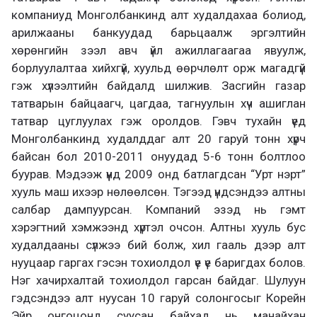
компаниуд Монголбанкинд алт худалдахаа болиод,
арилжааны банкуудад барьцаалж эргэлтийн
хөрөнгийн зээл авч үйл ажиллагаагаа явуулж,
борлуулалтаа хийхгүй, хуульд өөрчлөлт орж магадгүй
гэж хүлээлтийн байдалд шилжив. Засгийн газар
татварын байцаагч, цагдаа, тагнуулын хүч ашиглан
татвар цуглуулах гэж оролдов. Гэвч тухайн үед
Монголбанкинд худалддаг алт 20 гаруй тонн хүрч
байсан бол 2010-2011 онуудад 5-6 тонн болтлоо
буурав. Мэдээж үүнд 2009 онд батлагдсан “Урт нэрт”
хууль маш ихээр нөлөөлсөн. Тэгээд үндсэндээ алтны
салбар дампуурсан. Компаний эзэд нь гэмт
хэрэгтний хэмжээнд хүртэл очсон. Алтны хууль бус
худалдааны сүлжээ бий болж, хил гааль дээр алт
нууцаар гаргах гэсэн тохиолдол үе үе баригдах болов.
Нэг хачирхалтай тохиолдол гарсан байдаг. Шулуун
гэдсэндээ алт нуусан 10 гаруй солонгосыг Корейн
Эйр онгоцонд суусан байхад нь манайхан