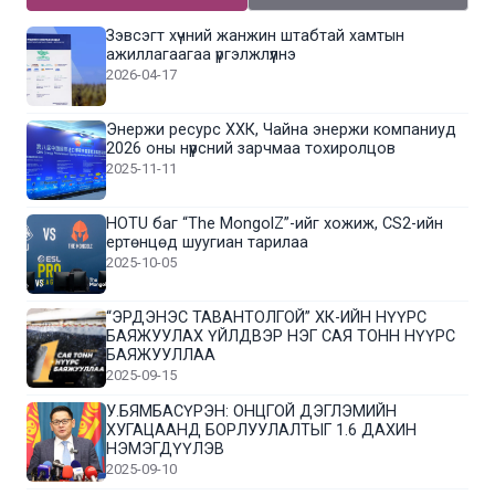
Зэвсэгт хүчний жанжин штабтай хамтын
ажиллагаагаа үргэлжлүүлнэ
2026-04-17
Энержи ресурс ХХК, Чайна энержи компаниуд
2026 оны нүүрсний зарчмаа тохиролцов
2025-11-11
HOTU баг “The MongolZ”-ийг хожиж, CS2-ийн
ертөнцөд шуугиан тарилаа
2025-10-05
“ЭРДЭНЭС ТАВАНТОЛГОЙ” ХК-ИЙН НҮҮРС
БАЯЖУУЛАХ ҮЙЛДВЭР НЭГ САЯ ТОНН НҮҮРС
БАЯЖУУЛЛАА
2025-09-15
У.БЯМБАСҮРЭН: ОНЦГОЙ ДЭГЛЭМИЙН
ХУГАЦААНД БОРЛУУЛАЛТЫГ 1.6 ДАХИН
НЭМЭГДҮҮЛЭВ
2025-09-10