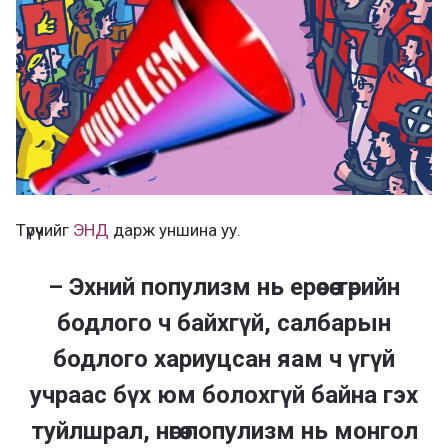
Түрүүчийг
ЭНД
дарж уншина уу.
– Эхний популизм нь ерөөсөө төрийн
бодлого ч байхгүй, салбарын
бодлого хариуцсан яам ч үгүй
учраас бүх юм болохгүй байна гэх
туйлшрал, нөгөө популизм нь монгол