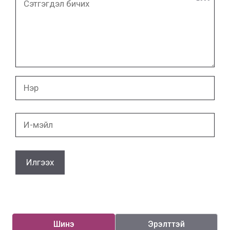
бичих
Нэр
И-
мэйл
Шинэ
Эрэлттэй