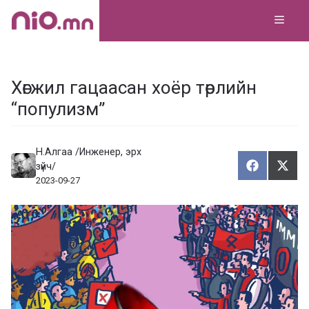
Skip
MEN
to
content
Хөгжил гацаасан хоёр төрлийн
“популизм”
Н.Алгаа /Инженер, эрх
зүйч/
Хуваалца
Түгэ
Х
Т
2023-09-27
у
в
г
а
э
а
э
л
х
ц
а
х