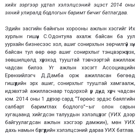
хийх зэргээр удтал хэлэлцсэний эцэст 2014 оны
эхний улиралд бодлогын баримт бичиг батлагдав.
Эдийн засгийн байнгын хорооны ажлын хэсгийг Их
хурлын гишүүн С.Одонтуяа ахалж байсан ба уул
уурхайн бизнесээс хол, ашиг сонирхлын зөрчилгүй хүн
байсан тул өөр өөр ашиг сонирхлыг тэнцвэржүүлэх,
зөвшилцөлд хүрэхэд тууштай тэвчээртэй ажиллаж
чадсан билээ. Уг ажлын хэсэгт Ассоциацийн
Ерөнхийлэгч Д.Дамба орж ажилласан бөгөөд
гишүүдийн эрх ашиг, сонирхлыг тууштай хамгаалж,
идэвхтэй ажилласнаар тодорхой үр дүнд хүрч чадсан
юм. 2014 оны 1 дүгээр сард “Төрөөс эрдэс баялгийн
салбарт баримтлах бодлого”–ыг олон сарын
хугацаанд хийгдсэн талуудын хэлэлцүүлэг (УИХ дээр
байгуулагдсан ажлын хэсгээр дамжин), мөн УИХ
дахь намын бүлгүүдийн хэлэлцсэний дараа УИХ батлав.