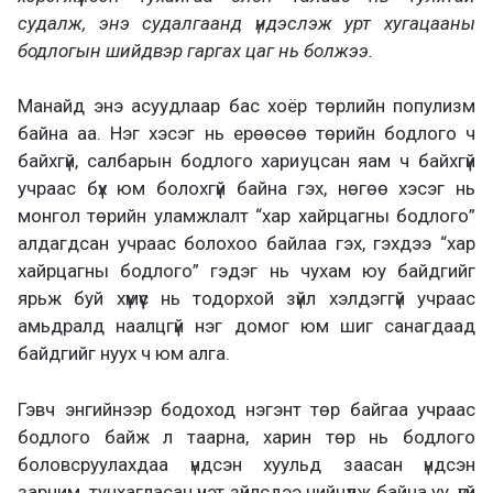
судалж, энэ судалгаанд үндэслэж урт хугацааны
бодлогын шийдвэр гаргах цаг нь болжээ.
Манайд энэ асуудлаар бас хоёр төрлийн популизм
байна аа. Нэг хэсэг нь ерөөсөө төрийн бодлого ч
байхгүй, салбарын бодлого хариуцсан яам ч байхгүй
учраас бүх юм болохгүй байна гэх, нөгөө хэсэг нь
монгол төрийн уламжлалт “хар хайрцагны бодлого”
алдагдсан учраас болохоо байлаа гэх, гэхдээ “хар
хайрцагны бодлого” гэдэг нь чухам юу байдгийг
ярьж буй хүмүүс нь тодорхой зүйл хэлдэггүй учраас
амьдралд наалцгүй нэг домог юм шиг санагдаад
байдгийг нуух ч юм алга.
Гэвч энгийнээр бодоход нэгэнт төр байгаа учраас
бодлого байж л таарна, харин төр нь бодлого
боловсруулахдаа үндсэн хуульд заасан үндсэн
зарчим, тунхагласан үнэт зүйлсдээ нийцүүлж байна уу, үгүй