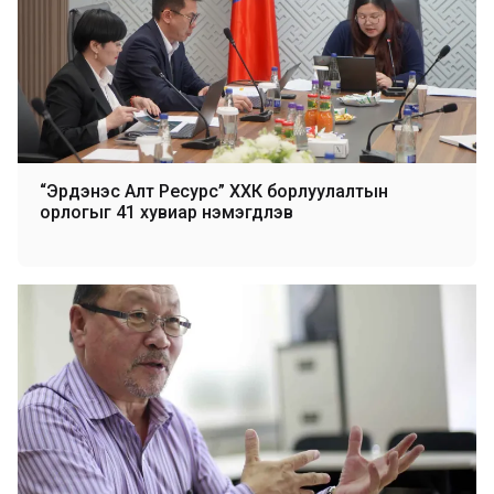
“Эрдэнэс Алт Ресурс” ХХК борлуулалтын
орлогыг 41 хувиар нэмэгдүүлэв