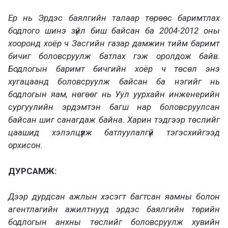
Ер нь Эрдэс баялгийн талаар төрөөс баримтлах
бодлого шинэ зүйл биш байсан ба 2004-2012 оны
хооронд хоёр ч Засгийн газар дамжин тийм баримт
бичиг боловсруулж батлах гэж оролдож байв.
Бодлогын баримт бичгийн хоёр ч төсөл энэ
хугацаанд боловсруулж байсан ба нэгийг нь
бодлогын яам, нөгөөг нь Уул уурхайн инженерийн
сургуулийн эрдэмтэн багш нар боловсруулсан
байсан шиг санагдаж байна. Харин тэдгээр төслийг
цаашид хэлэлцүүлж батлуулалгүй тэгэсхийгээд
орхисон.
ДУРСАМЖ:
Дээр дурдсан ажлын хэсэгт багтсан яамны болон
агентлагийн ажилтнууд эрдэс баялгийн төрийн
бодлогын анхны төслийг боловсруулж хувийн