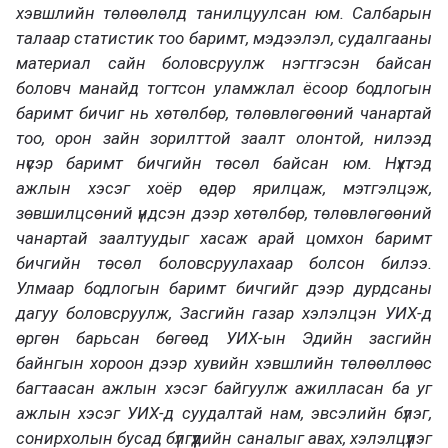
хэвшлийн төлөөлөлд танилцуулсан юм. Салбарын
талаар статистик тоо баримт, мэдээлэл, судалгааны
материал сайн боловсруулж нэгтгэсэн байсан
боловч манайд тогтсон уламжлал ёсоор бодлогын
баримт бичиг нь хөтөлбөр, төлөвлөгөөний чанартай
тоо, орон зайн зорилттой заалт олонтой, нилээд
нүсэр баримт бичгийн төсөл байсан юм. Нүхтэд
ажлын хэсэг хоёр өдөр ярилцаж, мэтгэлцэж,
зөвшилцсөний үндсэн дээр хөтөлбөр, төлөвлөгөөний
чанартай заалтуудыг хасаж арай цомхон баримт
бичгийн төсөл боловсруулахаар болсон билээ.
Улмаар бодлогын баримт бичгийг дээр дурдсаны
дагуу боловсруулж, Засгийн газар хэлэлцэн УИХ-д
өргөн барьсан бөгөөд УИХ-ын Эдийн засгийн
байнгын хороон дээр хувийн хэвшлийн төлөөллөөс
багтаасан ажлын хэсэг байгуулж ажилласан ба уг
ажлын хэсэг УИХ-д суудалтай нам, эвсэлийн бүлэг,
сонирхолын бусад бүлгүүдийн саналыг авах, хэлэлцүүлэг