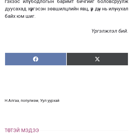
гэхээс илүү бодлогын баримт бичгийг боловсруулж
дуусахад хүргэсэн зөвшилцлийн явц, үр дүн нь илүү чухал
байх юм шиг.
Үргэлжлэл бий.
Хуваалцах:
Түгээх:
Х
Т
у
в
г
а
э
а
э
л
х
ц
а
Н.Алгаа
, 
популизм
, 
Уул уурхай
х
ТӨСТЭЙ МЭДЭЭ