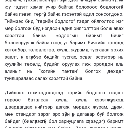
юу гэдэгт хамаг учир байгаа болохоос бодлогогүй
байна гэвэл, төргүй байна гэсэнтэй адил сонсогдоно.
Тиймээс бид “төрийн бодлого” гэдэг ойлголтоо нэг
мөр болгож бүгд нэгдсэн адил ойлголттой болж авах
хэрэгтэй байна. Бодлогын баримт бичиг
боловсруулж байна гээд уг баримт бичгийн төсөлд
хөтөлбөр, төлөвлөгөө, хууль, журамд тусгавал зохих
заалт, үг өгүүлбэр бүгдийг тусгах, эсвэл эсрэгээр нь
хуулийн төсөлд бүгдийг оруулах гэж оролдон аль
алиныг нь “хогийн тантан” болгох дөхдөг
туйлшралаас салах хэрэгтэй байна.
Дийлэнх тохиолдолдолд төрийн бодлого гэдэгт
төрөөс баталсан хууль, хууль хэрэгжүүлэхэд
шаардагдах нийтээр дагаж мөрдөх журам, дүрэм,
мөн стандарт зэрэг эрх зүйн үр дагавар буй болгож
байдаг (биелүүлэхгүй бол хариуцлага хүлээдэг) баримт