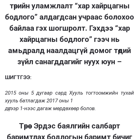
төрийн уламжлалт “хар хайрцагны
бодлого” алдагдсан учраас болохоо
байлаа гэх шогшролт. Гэхдээ “хар
хайрцагны бодлого” гээч нь
амьдралд наалдацгүй домог төдий
зүйл санагддагийг нуух юун –
ШИГТГЭЭ:
2015 оны 5 дугаар сард Хууль тогтоомжийн тухай
хууль батлагдаж 2017 оны 1
дүгээр 1-нээс дагаж мөрдөхөөр болов.
Төрөөс Эрдэс баялгийн салбарт
баримтлах бодлогын баримт бичиг