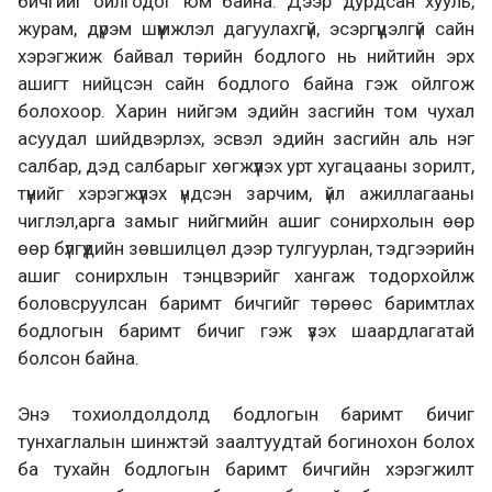
бичгийг ойлгодог юм байна. Дээр дурдсан хууль,
журам, дүрэм шүүмжлэл дагуулахгүй, эсэргүүцэлгүй сайн
хэрэгжиж байвал төрийн бодлого нь нийтийн эрх
ашигт нийцсэн сайн бодлого байна гэж ойлгож
болохоор. Харин нийгэм эдийн засгийн том чухал
асуудал шийдвэрлэх, эсвэл эдийн засгийн аль нэг
салбар, дэд салбарыг хөгжүүлэх урт хугацааны зорилт,
түүнийг хэрэгжүүлэх үндсэн зарчим, үйл ажиллагааны
чиглэл,арга замыг нийгмийн ашиг сонирхолын өөр
өөр бүлгүүдийн зөвшилцөл дээр тулгуурлан, тэдгээрийн
ашиг сонирхлын тэнцвэрийг хангаж тодорхойлж
боловсруулсан баримт бичгийг төрөөс баримтлах
бодлогын баримт бичиг гэж үзэх шаардлагатай
болсон байна.
Энэ тохиолдолдолд бодлогын баримт бичиг
тунхаглалын шинжтэй заалтуудтай богинохон болох
ба тухайн бодлогын баримт бичгийн хэрэгжилт