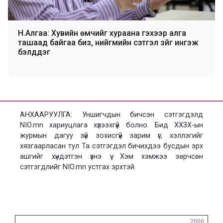
Н.Алгаа: Хувийн өмчийг хураана гэхээр алга
ташаад байгаа биз, нийгмийн сэтгэл зүйг ингэж
бэлддэг
АНХААРУУЛГА: Уншигчдын бичсэн сэтгэгдэлд
NIO.mn хариуцлага хүлээхгүй болно. Бид ХХЗХ-ын
журмын дагуу зүй зохисгүй зарим үг, хэллэгийг
хязгаарласан тул Та сэтгэгдэл бичихдээ бусдын эрх
ашгийг хүндэтгэн үзнэ үү. Хэм хэмжээ зөрчсөн
сэтгэгдлийг NIO.mn устгах эрхтэй.
Сэтгэгдэл
2000