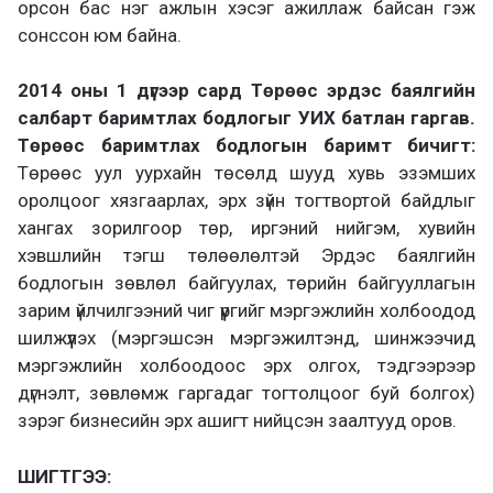
орсон бас нэг ажлын хэсэг ажиллаж байсан гэж
сонссон юм байна.
2014 оны 1 дүгээр сард Төрөөс эрдэс баялгийн
салбарт баримтлах бодлогыг УИХ батлан гаргав.
Төрөөс баримтлах бодлогын баримт бичигт:
Төрөөс уул уурхайн төсөлд шууд хувь эзэмших
оролцоог хязгаарлах, эрх зүйн тогтвортой байдлыг
хангах зорилгоор төр, иргэний нийгэм, хувийн
хэвшлийн тэгш төлөөлөлтэй Эрдэс баялгийн
бодлогын зөвлөл байгуулах, төрийн байгууллагын
зарим үйлчилгээний чиг үүргийг мэргэжлийн холбоодод
шилжүүлэх (мэргэшсэн мэргэжилтэнд, шинжээчид
мэргэжлийн холбоодоос эрх олгох, тэдгээрээр
дүгнэлт, зөвлөмж гаргадаг тогтолцоог буй болгох)
зэрэг бизнесийн эрх ашигт нийцсэн заалтууд оров.
ШИГТГЭЭ: