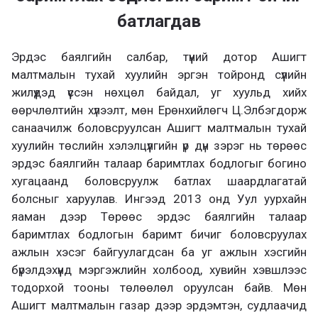
батлагдав
Эрдэс баялгийн салбар, түүний дотор Ашигт
малтмалын тухай хуулийн эргэн тойронд сүүлийн
жилүүдэд үүссэн нөхцөл байдал, уг хуульд хийх
өөрчлөлтийн хүлээлт, мөн Ерөнхийлөгч Ц.Элбэгдорж
санаачилж боловсруулсан Ашигт малтмалын тухай
хуулийн төслийн хэлэлцүүлгийн үр дүн зэрэг нь төрөөс
эрдэс баялгийн талаар баримтлах бодлогыг богино
хугацаанд боловсруулж батлах шаардлагатай
болсныг харуулав. Ингээд 2013 онд Уул уурхайн
яаман дээр Төрөөс эрдэс баялгийн талаар
баримтлах бодлогын баримт бичиг боловсруулах
ажлын хэсэг байгуулагдсан ба уг ажлын хэсгийн
бүрэлдэхүүнд мэргэжлийн холбоод, хувийн хэвшлээс
тодорхой тооны төлөөлөл оруулсан байв. Мөн
Ашигт малтмалын газар дээр эрдэмтэн, судлаачид