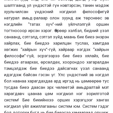
шалтгаанд ул үндэстэй гүн нэвтэрсэн, танин мэдэж
хууль­чилсан үндэсний нэгдмэл философигүй
натурал амьд-ралаар олон зуунд аж төрснөөс эв
нэгдлийн “татах хүч”-ний үйлчлэлгүй оршин
тогтносоор ирсэн хэрэг. Өөрөөр хэлбэл, бидний үзэл
санаанд, сэтгэлд, сэтгэл зүйд маань бие биеэ энэрэн
хайрлах, бие биедээ харилцан туслах, хамтдаа
хөгжих “хайрын хүч”-гүй, хайраар нэгдэх “хайрын
философи”-гүй, эсрэгээрээ бие биеэ хялайх, бие
биедээ атаархах, өрсөлдөх, хоорондоо хагаралдан
тэмцэлдэж бие биедээ дайсагнах үзэл санаанд
идэгдэж байсан гэсэн үг. Улс үндэстний эв нэгдэл
бол наанаа харагдахдаа ард иргэд нь цөмөөрөө тус
тусдаа биеэ даасан эрх чөлөөтэй амьдралтай мэт
харагдавч цаанаа цөм нэгдмэл нэг зорилготой
систем! Бие биеийнхээ орших хэрэгцээг хангах
нэгдмэл үйл ажиллагааны систем юм. Систем гэдэг
бол доторхи бүгд нь бие биеэсээ хамаараад оршиж,