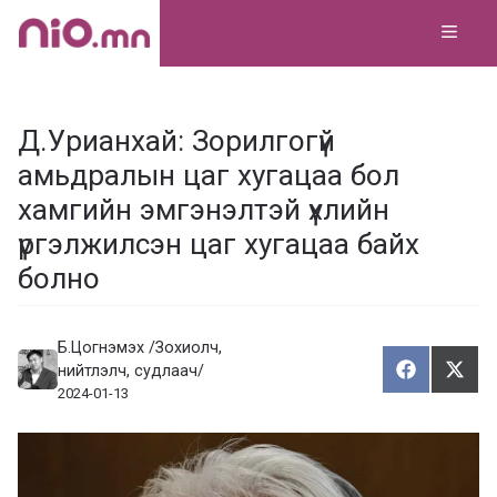
Skip
MEN
to
content
Д.Урианхай: Зорилгогүй
амьдралын цаг хугацаа бол
хамгийн эмгэнэлтэй үхлийн
үргэлжилсэн цаг хугацаа байх
болно
Б.Цогнэмэх /Зохиолч,
нийтлэлч, судлаач/
Хуваалца
Түг
Х
Т
2024-01-13
у
ү
в
г
а
э
а
э
л
х
ц