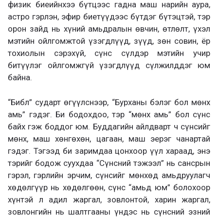
физик биеийнхээ бүтцээс гадна маш нарийн аура,
астро гэрлэн, эфир биетүүдээс бүтдэг бүтэцтэй, тэр
орон зайд нь хүний амьдралын өвчин, өтлөлт, үхэл
мэтийн ойлгомжтой үзэгдлүүд, зүүд, зөн совин, ёр
тохиолын сэрэхүй, сүнс сүлдэр мэтийн учир
битүүлэг ойлгомжгүй үзэгдлүүд сүлжилддэг юм
байна.
“Библ” сударт өгүүлснээр, “Бурханы бэлэг бол мөнх
амь” гэдэг. Би бодохдоо, тэр “мөнх амь” бол сүнс
байх гэж боддог юм. Буддагийн айлдварт ч сүнсийг
мөнх, маш хөнгөхөн, цагаан, маш эерэг чанартай
гэдэг. Тэгээд би заримдаа цонхоор үүл хараад, энэ
тэрийг бодож суухдаа “Сүнсний тэжээл” нь сансрын
гэрэл, гэрлийн эрчим, сүнсийг мөнхөд амьдруулагч
хөдөлгүүр нь хөдөлгөөн, сүнс “амьд юм” болохоор
хүнтэй л адил жаргал, зовлонтой, харин жаргал,
зовлонгийн нь шалтгааны үндэс нь сүнсний эзний