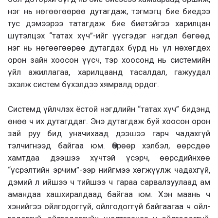
нэг нь нөгөөгөөрөө дутагдаж, тэгмэгц бие биедээ
тус дэмээрээ татагдаж бие биетэйгээ харилцан
шүтэлцэх “татах хүч”-ийг үүсгэдэг нэгдэл бөгөөд
нэг нь нөгөөгөөрөө дутагдах бүрд нь үл нөхөгдөх
орон зайн хоосон үүсч, тэр хоосонд нь системийн
үйл ажиллагаа, харилцаанд тасал­дал, гажуудал
эхэлж систем бүхэлдээ хямралд ордог.
Системд үйлчлэх ёстой нэгдлийн “татах хүч” бидэнд
өнөө ч их дутагддаг. Энэ дутагдаж буй хоосон орон
зай руу бид уначихаад дээшээ гарч чадахгүй
тэлчигнээд байгаа юм. Өөрөөр хэлбэл, өөрсдөө
хамтдаа дээшээ хүчтэй үсэрч, өөрсдийнхөө
“үсрэлтийн эрчим”-ээр нийгмээ хөгжүүлж чадахгүй,
дэмий л ийшээ ч тийшээ ч гараа сарвалзуулаад ам
амандаа хашхиралдаад байгаа юм. Хэн маань ч
хэнийгээ ойлгодоггүй, ойлгодоггүй байгаагаа ч ойл­