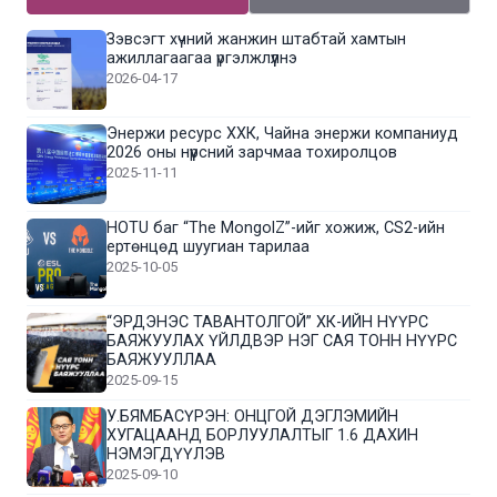
Зэвсэгт хүчний жанжин штабтай хамтын
ажиллагаагаа үргэлжлүүлнэ
2026-04-17
Энержи ресурс ХХК, Чайна энержи компаниуд
2026 оны нүүрсний зарчмаа тохиролцов
2025-11-11
HOTU баг “The MongolZ”-ийг хожиж, CS2-ийн
ертөнцөд шуугиан тарилаа
2025-10-05
“ЭРДЭНЭС ТАВАНТОЛГОЙ” ХК-ИЙН НҮҮРС
БАЯЖУУЛАХ ҮЙЛДВЭР НЭГ САЯ ТОНН НҮҮРС
БАЯЖУУЛЛАА
2025-09-15
У.БЯМБАСҮРЭН: ОНЦГОЙ ДЭГЛЭМИЙН
ХУГАЦААНД БОРЛУУЛАЛТЫГ 1.6 ДАХИН
НЭМЭГДҮҮЛЭВ
2025-09-10