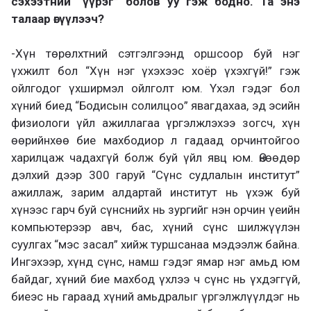
сэхээтний “үүрэг” болов уу гэж бодно. Та энэ
талаар өгүүлээч?
-Хүн төрөлхтний сэтгэлгээнд оршсоор буй нэг
үхжилт бол “Хүн нэг үхэхээс хоёр үхэхгүй!” гэж
ойлгодог үхширмэл ойлголт юм. Үхэл гэдэг бол
хүний биед “Бодисын солилцоо” явагдахаа, эд эсийн
физиологи үйл ажиллагаа үргэлжлэхээ зогсч, хүн
өөрийнхөө бие махбодиор л гадаад орчинтойгоо
харилцаж чадахгүй болж буй үйл явц юм. Өнөөдөр
дэлхий дээр 300 гаруй “Сүнс судлалын институт”
ажиллаж, зарим алдартай институт нь үхэж буй
хүнээс гарч буй сүнснийх нь зургийг нэн орчин үеийн
компьютерээр авч, бас, хүний сүнс шилжүүлэн
суулгах “мэс засал” хийж туршсанаа мэдээлж байна.
Ингэхээр, хүнд сүнс, намш гэдэг ямар нэг амьд юм
байдаг, хүний бие махбод үхлээ ч сүнс нь үхдэггүй,
биеэс нь гараад хүний амьдралыг үргэлжлүүлдэг нь