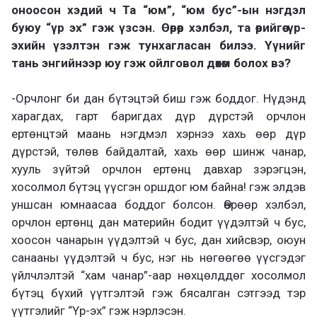
оноосон хэдий ч Та “юм”, “юм бус”-ын нэгдэл
буюу “үр эх” гэж үзсэн. Өөрөөр хэлбэл, та өөрийгөө үр-
эхийн үзэлтэн гэж тунхагласан билээ. Үүнийг
тань энгийнээр юу гэж ойлговол дөхөм болох вэ?
-Орчлонг би дан бүтэцтэй биш гэж боддог. Нүдэнд
харагдах, гарт баригдах дүр дүрстэй орчлон
ертөнцтэй маань нэгдмэл хэрнээ хахь өөр дүр
дүрстэй, төлөв байдалтай, хахь өөр шинж чанар,
хууль зүйтэй орчлон ертөнц давхар зэрэгцэн,
хосолмол бүтэц үүсгэн оршдог юм байна! гэж элдэв
уншсан юмнаасаа боддог болсон. Өөрөөр хэлбэл,
орчлон ертөнц дан материйн бодит үүдэлтэй ч бус,
хоосон чанарын үүдэлтэй ч бус, дан хийсвэр, оюун
санааны үүдэлтэй ч бус, нэг нь нөгөөгөө үүсгэдэг
үйлчлэлтэй “хам чанар”-аар нөхцөлддөг хосолмол
бүтэц бүхий үүтгэлтэй гэж бясалган сэтгээд тэр
үүтгэлийг “Үр-эх” гэж нэрлэсэн.