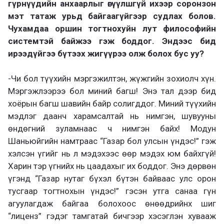
гүрнүүдийн анхаарлыг өгүүлшгүй ихээр соронзон
мэт татаж урьд байгаагүйгээр судлах болов.
Чухамдаа оршин тогтнохуйн лут философийн
системтэй байжээ гэж боддог. Эндээс бид
ирээдүйгээ бүтээх жигүүрээ олж болох бус уу?
-Чи бол түүхийн мэргэжил­тэн, жүжгийн зохиолч хүн.
Мэргэжлээрээ бол миний багш! Энэ тал дээр бид
хоёрын багш шавийн байр солигддог. Миний түүхийн
мэдлэг даанч харамсалтай нь нимгэн, шувууны
өндөгний зуламнаас ч нимгэн байх! Модун
Шаньюйгийн намтраас “Газар бол улсын үндэс!” гэж
хэлсэн үгийг нь л мэдэхээс өөр мэдэх юм байхгүй!
Харин тэр үгнийх нь цаадахыг их боддог. Энэ дөрвөн
үгэнд “Газар нутаг бүхэл бүтэн байваас улс орон
тусгаар тогтнохын үндэс!” гэсэн утга санаа гүн
агуулагдаж байгаа болохоос өнөөдрийнх шиг
“лиценз” гэдэг тамгатай бичгээр хэсэглэн хувааж