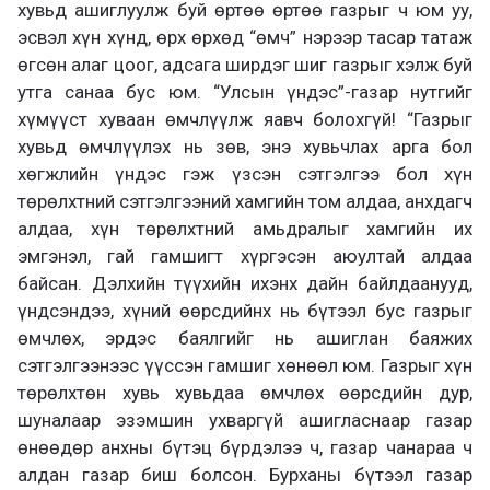
хувьд ашиглуулж буй өртөө өртөө газрыг ч юм уу,
эсвэл хүн хүнд, өрх өрхөд “өмч” нэрээр тасар татаж
өгсөн алаг цоог, адсага ширдэг шиг газрыг хэлж буй
утга санаа бус юм. “Улсын үндэс”-газар нутгийг
хүмүүст хуваан өмчлүүлж яавч болохгүй! “Газрыг
хувьд өмчлүүлэх нь зөв, энэ хувьчлах арга бол
хөгжлийн үндэс гэж үзсэн сэтгэлгээ бол хүн
төрөлхтний сэтгэлгээний хамгийн том алдаа, анхдагч
алдаа, хүн төрөлхтний амьдралыг хамгийн их
эмгэнэл, гай гамшигт хүргэсэн аюултай алдаа
байсан. Дэлхийн түүхийн ихэнх дайн байлдаанууд,
үндсэндээ, хүний өөрсдийнх нь бүтээл бус газрыг
өмчлөх, эрдэс баялгийг нь ашиглан баяжих
сэтгэлгээнээс үүссэн гамшиг хөнөөл юм. Газрыг хүн
төрөлхтөн хувь хувьдаа өмчлөх өөрсдийн дур,
шуналаар эзэмшин ухваргүй ашигласнаар газар
өнөөдөр анхны бүтэц бүрдэлээ ч, газар чанараа ч
алдан газар биш болсон. Бурханы бүтээл газар