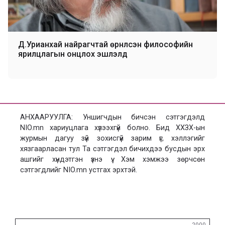
Д.Урианхай найрагчтай өрнүүлсэн философийн
ярилцлагын онцлох эшлэлүүд
АНХААРУУЛГА: Уншигчдын бичсэн сэтгэгдэлд
NIO.mn хариуцлага хүлээхгүй болно. Бид ХХЗХ-ын
журмын дагуу зүй зохисгүй зарим үг, хэллэгийг
хязгаарласан тул Та сэтгэгдэл бичихдээ бусдын эрх
ашгийг хүндэтгэн үзнэ үү. Хэм хэмжээ зөрчсөн
сэтгэгдлийг NIO.mn устгах эрхтэй.
Сэтгэгдэл
2000