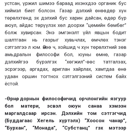
устсан, үржил шимээ бараад ихэнхдээ органик бус
хиймэл биет болсон. Газар дэлхий өнөөдөр хүн
төрөлхтөнд эх дэлхий бус харин дайсан, өдөр бүр
аюул, айдас төрүүлэх хөл доорхи “цөмийн бөмбөг”
болж хувирсан. Энэ эмгэнэлт үйл явцын бодит
шалтгаан нь газрыг хувьчлах, өмчлөх тэнэг
сэтгэлгээ л юм. Өнөө ч, хойшид ч хүн төрөлхтний зөв
амьдралын философи бол, юуны өмнө, газар
дэлхийгээ бүрэлгэх “хөгжил”-өөс татгалзах,
эсрэгээр, аргадах, ариглан хайрлах, хамтдаа өнө
удаан оршин тогтнох сэтгэлгээний систем байх
ёстой.
-Өрнө, дорнын философичид орчлонгийн язгуур
бол матери, эсвэл оюун санаа хэмээн
маргалдсаар ирсэн. Дэлхийн том сэтгэгчид
(Буддагаас Хегель хүртэлх) “Хоосон чанар”,
“Бурхан”, “Монада”, “Субстанц” гэх мэтээр