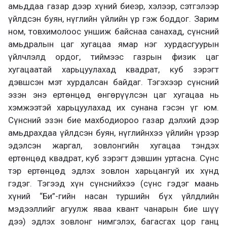
амьддаа газар дээр хүний биеэр, хэлээр, сэтгэлээр
үйлдсэн буян, нүглийн үйлийн үр гэж боддог. Зарим
ном, товхимолоос уншиж байснаа санахад, сүнсний
амьдралын цаг хугацаа ямар нэг хурдасгуурын
үйлчлэлд ордог, тиймээс газрын физик цаг
хугацаатай харьцуулахад квадрат, куб зэрэгт
дэвшсэн мэт хурдалсан байдаг. Тэгэхээр сүнсний
эзэн энэ ертөнцөд өнгөрүүлсэн цаг хугацаа нь
хэмжээтэй харьцуулахад их сунана гэсэн үг юм.
Сүнсний эзэн бие махбодиороо газар дэлхий дээр
амьдрахдаа үйлдсэн буян, нүглийнхээ үйлийн үрээр
эдэлсэн жаргал, зовлонгийн хугацаа тэндэх
ертөнцөд квадрат, куб зэрэгт дэвшин уртасна. Сүнс
тэр ертөнцөд эдлэх зовлон харьцангуй их хүнд
гэдэг. Тэгээд хүн сүнснийхээ (сүнс гэдэг маань
хүний “Би”-гийн насан туршийн бүх үйлдлийн
мэдээллийг агуулж яваа квант чанарын бие шүү
дээ) эдлэх зовлонг нимгэлэх, багасгах цор ганц