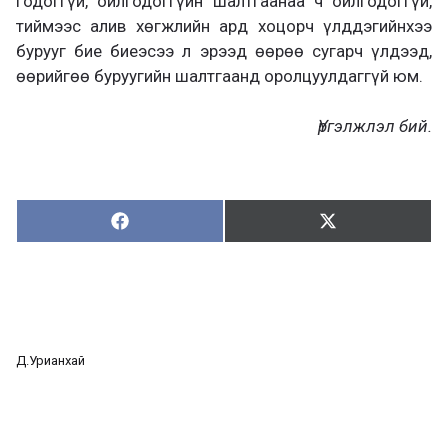
годог­гүй, ойлгодоггүйн шалтгаанаа ч ойлгодоггүй,
тиймээс алив хөгжлийн ард хоцорч үлддэгийнхээ
бурууг бие биеэсээ л эрээд өөрөө сугарч үлдээд,
өөрийгөө буруугийн шалтгаанд оролцуулдаггүй юм.
Үргэлжлэл бий.
Хуваалцах:
Түгээх:
Х
Т
у
ү
в
г
а
э
а
э
л
х
ц
а
Д.Урианхай
х