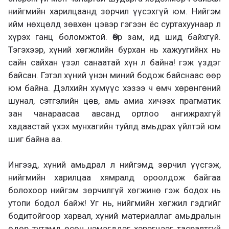
нийгмийн харилцаанд зөрчил үүсэхгүй юм. Нийгэм
ийм нөхцөлд зөвхөн цэвэр гэгээн ёс суртахуунаар л
хүрэх ганц боломжтой. Өөр зам, ид шид байхгүй.
Тэгэхээр, хүний хөгжлийн бурхан нь хажуугийнх нь
сайн сайхан үзэл санаатай хүн л байна! гэж үздэг
байсан. Гэтэл хүний үнэн миний бодож байснаас өөр
юм байна. Дэлхийн хүмүүс хэзээ ч өмч хөрөнгөний
шунал, сэтгэлийн цөв, амь амиа хичээх прагматик
зан чанараасаа авсанд ортлоо ангижрахгүй
хадаастай үхэх мунхагийн туйлд амьдрах үйлтэй юм
шиг байна аа.
Ингээд, хүний амьдрал л нийгэмд зөрчил үүсгэж,
нийгмийн харилцаа хямралд ороолдож байгаа
болохоор нийгэм зөрчилгүй хөгжинө гэж бодох нь
утопи бодол байж! Уг нь, нийгмийн хөгжил гэдгийг
бодитойгоор харвал, хүний материаллаг амьдралын
өдөр тутамд өсөн нэмэгддэг хэрэгцээг тасралтгүй