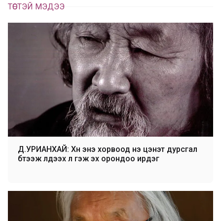
ТӨСТЭЙ МЭДЭЭ
Д.УРИАНХАЙ: Хүн энэ хорвоод үнэ цэнэт дурсгал
бүтээж үлдээх л гэж эх орондоо ирдэг