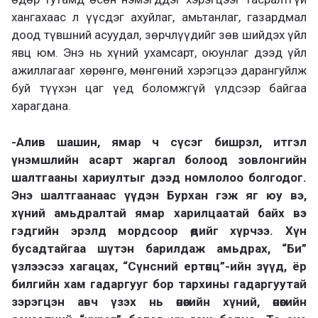
хангахаас л үүсдэг ахуйлаг, амьтанлаг, газардмал
доод түвшний асуудал, зөрчлүүдийг зөв шийдэх үйл
явц юм. Энэ нь хүний ухамсарт, оюунлаг дээд үйл
ажиллагааг хөрөнгө, мөнгөний хэрэгцээ дарангуйлж
буй түүхэн цаг үед боломжгүй үлдсээр байгаа
харагдана.
-Алив шашин, ямар ч сүсэг бишрэл, итгэл
үнэмшлийн асарт жаргал болоод зовлонгийн
шалтгааны хариултыг дээд номлолоо болгодог.
Энэ шалтгаанаас үүдэн Бурхан гэж яг юу вэ,
хүний амьдралтай ямар харилцаатай байх вэ
гэдгийн эрэлд мордсоор өдийг хүрчээ. Хүн
бусадтайгаа шүтэн барил­даж амьдрах, “Би”
үзлээсээ хагацах, “Сүнсний ертөнц”-ийн зүүд, ёр
билгийн хам гадаргууг бор тархины гадаргуутай
зэрэгцэн авч үзэх нь өнөөгийн хүний, өнөөгийн