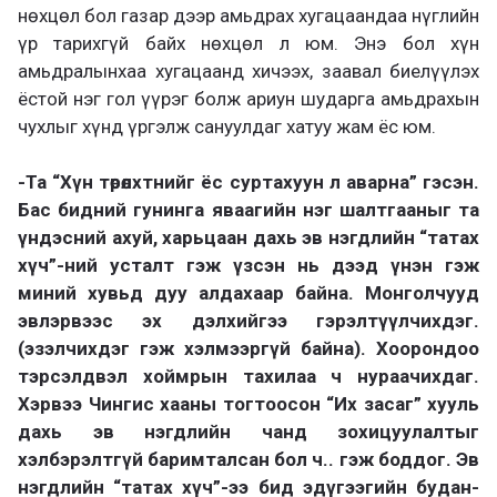
нөхцөл бол газар дээр амьдрах хугацаандаа нүглийн
үр тарихгүй байх нөхцөл л юм. Энэ бол хүн
амьдралынхаа хугацаанд хичээх, заавал биелүүлэх
ёстой нэг гол үүрэг болж ариун шударга амьдрахын
чухлыг хүнд үргэлж сануулдаг хатуу жам ёс юм.
-Та “Хүн төрөлхтнийг ёс суртахуун л аварна” гэсэн.
Бас бидний гунинга яваагийн нэг шалтгааныг та
үндэсний ахуй, харьцаан дахь эв нэгдлийн “татах
хүч”-ний усталт гэж үзсэн нь дээд үнэн гэж
миний хувьд дуу алдахаар байна. Монголчууд
эвлэрвээс эх дэлхийгээ гэрэлтүүлчихдэг.
(эзэлчихдэг гэж хэлмээргүй байна). Хоорондоо
тэрсэлдвэл хоймрын тахилаа ч нураачихдаг.
Хэрвээ Чингис хааны тогтоосон “Их засаг” хууль
дахь эв нэгдлийн чанд зохицуулалтыг
хэлбэрэлтгүй баримталсан бол ч.. гэж бод­дог. Эв
нэгдлийн “татах хүч”-ээ бид эдүгээгийн будан­