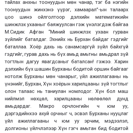
тайлах анхны тоонуудын мөн чанар, тэг ба нэгийн
тоонуудын жинхэнэ үүрэг, хамаарал”-ын талаарх
цоо шинэ ойлголтоор дэлхийн математикийн
шинжлэх ухааныг баяжуулсан гэж үнэлэгдэж байгаа
М.Сидик Афган “Миний шинжлэх ухаан гурван
зүйлийг баталдаг. Эхнийх нь Бурхан байдаг гэдгийг
баталлаа. Хоёр дахь нь санамсаргүй зүйл байхгүй
гэдгийг, гурав дахь нь бүх амьд амьтны амьдрал зүй
тогтлын дагуу явагдсаныг баталсан! гэжээ. Харин
дэлхийн бүх шашин Бурханы бодитой оршин байгааг
нотолж Бурханы мөн чанарыг, үйл ажиллагааны нь
үнэнийг, Бурхан, Хүн хоёрын харилцааны зүй тогтлыг
олон талаас нь таниулан номлодог. Хүн бол маш
нийлмэл нөхцөл, харилцааны нөлөөлөл дунд
амьдардаг. Макро орчлонгийн ч юм уу,
дэргэдийнхээ ахуй орчныг ч, эсвэл Бурханы нууцлаг
үйл ажиллагааны ч юм уу эрчим, мэдээлэл,
долгионы үйлчлэлээр Хүн гэгч амьтан бид бодитой