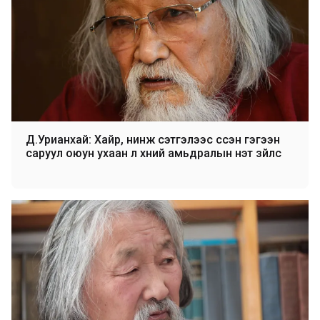
Д.Урианхай: Хайр, нинж сэтгэлээс үүссэн гэгээн
саруул оюун ухаан л хүний амьдралын үнэт зүйлс