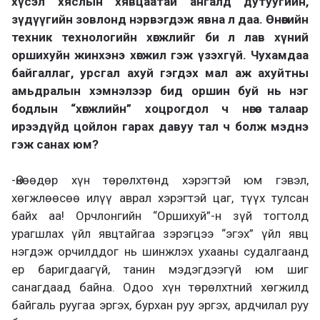
хүсэл хяслын хявцаатай ангалд дутуугийн,
зүдүүгийн зовлонд нэрвэгдэж явна л даа. Өнөөгийн
техник технологийн хөгжлийг би л лав хүний
оршихуйн жинхэнэ хөгжил гэж үзэхгүй. Чухамдаа
байгаллаг, урсгал ахуй гэгдэх мал аж ахуйтны
амьдралын хэмнэлээр бид оршин буй нь нэг
бодлын “хөгжлийн” хоцрогдол ч нөгөө талаар
ирээдүйд цойлон гарах давуу тал ч болж мэднэ
гэж санах юм?
-Өнөөдөр хүн төрөлхтөнд хэрэгтэй юм гэвэл,
хөгжлөөсөө илүү аврал хэрэгтэй цаг, түүх тулсан
байх аа! Орчлонгийн “Оршихуй”-н зүй тогтолд
урагшлах үйл явцтайгаа зэрэгцээ “эгэх” үйл явц
нэгдэж орчилддог нь шинжлэх ухааны судалгаанд
ер баригдаагүй, танин мэдэгдээгүй юм шиг
санагдаад байна. Одоо хүн төрөлхтний хөгжилд
байгаль руугаа эргэх, бурхан руу эргэх, ардчилал руу