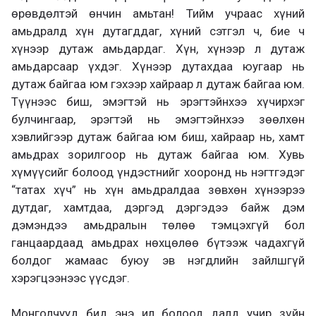
өрөвдөлтэй өнчин амьтан! Тийм учраас хүний
амьдралд хүн дутагддаг, хүний сэтгэл ч, бие ч
хүнээр дутаж амьдардаг. Хүн, хүнээр л дутаж
амьдарсаар үхдэг. Хүнээр дутахдаа юугаар нь
дутаж байгаа юм гэхээр хайраар л дутаж байгаа юм.
Түүнээс биш, эмэгтэй нь эрэгтэйнхээ хүчирхэг
булчингаар, эрэгтэй нь эмэгтэйнхээ зөөлхөн
хэвлийгээр дутаж байгаа юм биш, хайраар нь, хамт
амьдрах зорилгоор нь дутаж байгаа юм. Хувь
хүмүүсийг болоод үндэстнийг хооронд нь нэгтгэдэг
“татах хүч” нь хүн амьдралдаа зөвхөн хүнээрээ
дутдаг, хамтдаа, дэргэд дэргэдээ байж дэм
дэмэндээ амьдралын төлөө тэмцэхгүй бол
ганцаардаад амьдрах нөхцөлөө бүтээж чадахгүй
болдог жамаас буюу эв нэгдлийн зайлшгүй
хэрэгцээнээс үүсдэг.
Монголчууд бид энэ ил болоод далд учир зүйн