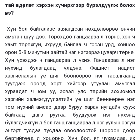
тай өндөрлөгт хэрхэн хүчирхгээр бүрэлдүүлж болох
вэ?
-Хүн бол байгалиас заяагдсан нөхцөлөөрөө өнчин
амьтан шүү дээ. Төрөхдөө ганцаараа л төрнө, хэн ч
хамт төрөхгүй, ихрүүд байлаа ч гэсэн урд, хойноо
орон 5-8 минутын зайтай нэг нэгээрээ цуварч төрнө.
Хүн үхэхдээ ч ганцаараа л үхнэ. Ганцаараа л нэг
нүхэнд булагдаад үлдэнэ. Фашист, нацист
харгислалын үе шиг бөөнөөрөө нэг тасалгаанд
туугдаж ороод хорт хийгээр утуулан амьсгал
хураадаг ч юм уу, эсвэл улс төрийн зохиомол
хэргийн хэлмэгдүүлэлтийн үе шиг бөөнөөрөө нэг
том нүхний амсар дээр буруу харан нугдайн сууж
байгаад дагз руугаа буудуулж нэг нүхэнд
булагдчихгүй л бол ганц ганцаараа л нэг уулын эзгүй
энгэрт тусдаа тусдаа овоолоостой шороон доор
бөртийгөөд л хоцорно. Хүн бол, яг чухамдаа, их