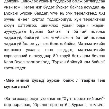
дэлхийн шинжлэх ухаанд тодорхой болж батлагдсан
үнэн юм. Нөгөө нэг бүдэг бүрхэг байгаа асуудал нь
Бурхан! Бурхан байдаг, үгүй нь хүн төрөлхтөнд XXI
зууны өнөөг хүртэл тодорхойгүй, хүн төрөлхтний
оюун сэтгэлгээ, шинжлэх ухаан ойрын жаран,
зуунууддаа Бурхан байгааг ч баттай нотолж
чадахгүй, байхгүй гэж үгүйсгэж ч баттай нотолж
чадахгүй болов уу! гэж бодож байна. Математикийн
шинжлэх ухааны хаан гэгддэг, математикийн
хэрэглээний онолуудаар 80 гаруй боть ном бичсэн
Карл Гаусс тооцоолоод “Бурхан байхгүй юм байна!”
гэсэн гэдэг.
-Мөхөс миний хувьд Бурхан байж л таарна гэж
мунхаглана?
-За тэгэхээр, оюун ухааныг нь “Хүн төрөлхтний өмч”-
өөр зарласан, “Орчлон ертөнц ба Бурханы томьёог