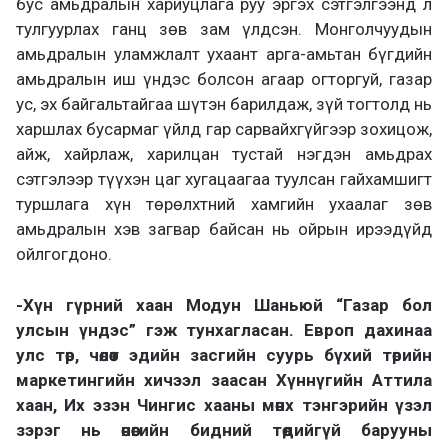
бус амьдралын хариуцлага руу эргэх сэтгэлгээнд л
тулгуурлах ганц зөв зам үлдсэн. Монголчуудын
амьдралын уламжлалт ухаант арга-амьтан бүгдийн
амьдралын иш үндэс болсон агаар огторгуй, газар
ус, эх байгальтайгаа шүтэн барилдаж, зүй тогтолд нь
харшлах бусармаг үйлд гар сарвайхгүйгээр зохицож,
айж, хайрлаж, харилцан тустай нэгдэн амьдрах
сэтгэлээр түүхэн цаг хугацаагаа туулсан гайхамшигт
туршлага хүн төрөлхтний хамгийн ухаалаг зөв
амьдралын хэв загвар байсан нь ойрын ирээдүйд
ойлгогдоно.
-Хүн гүрний хаан Модун Шаньюй “Газар бол
улсын үндэс” гэж тунхагласан. Европ дахинаа
улс төр, чөлөөт эдийн засгийн суурь бүхий төрийн
маркетингийн хичээл заасан Хүннүгийн Аттила
хаан, Их эзэн Чингис хааны мөнх тэнгэрийн үзэл
зэрэг нь өнөөгийн бидний төдийгүй барууны