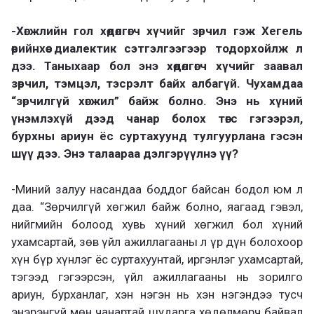
-Хөгжлийн гол хөдөлгөгч хүчийг зөрчил гэж Хегель
өөрийнхөө диалектик сэтгэл­гээгээр тодорхойлж л
дээ. Таныхаар бол энэ хөдөлгөгч хүчийг заавал
зөрчил, тэмцэл, тэсрэлт байх албагүй. Чухамдаа
“зөрчилгүй хөгжил” байж болно. Энэ нь хүний
үнэмлэхүй дээд чанар болох төгс гэгээрэл,
бурхны ариун ёс суртахуунд тулгуурлана гэсэн
шүү дээ. Энэ талаараа дэлгэрүүлнэ үү?
-Миний залуу насандаа боддог байсан бодол юм л
даа. “Зөрчилгүй хөгжил байж болно, яагаад гэвэл,
нийгмийн болоод хувь хүний хөгжил бол хүний
ухамсартай, зөв үйл ажиллагааны л үр дүн болохоор
хүн бүр хүнлэг ёс суртахуунтай, иргэнлэг ухамсартай,
тэгээд гэгээрсэн, үйл ажиллагааны нь зорилго
ариун, бурханлаг, хэн нэгэн нь хэн нэгэндээ тусч
энэрэнгүй мөн чанартай шударга хөдөлмөрч байвал