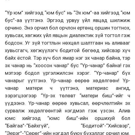
“Үр юм” хийгээд “юм бус” нь “Эх юм”-аа хийгээд “юм
бус”-аа үүтгэнэ. Эргээд урвуу үйл явцад шилжиж
орчино. Энэ орчил бол орчлон ертөнц оршин тогтнох,
хувьсах, хөгжих үйл явцын диалектик зүй тогтол гэж
бодсон. Уг зүй тогтлын нөхцөл шалтгаан нь аливааг
хувьсгагч, хөгжүүлэгч бодитой бөгөөд хийсвэр хүч
байх ёстой. Тэр хүч бол ямар нэг эх чанар байна, тэр
эх чанар нь “хоосон чанар” бус “Үр-чанар” байна! гэх
мэтээр бодол үргэлжилсэн хэрэг. “Үр-чанар” бүх
чанарыг үүтгэнэ. Үр-чанар өөрөө хөдөлгөөн! Үр-
чанар матери ч үүтгэнэ, материас ангид,
зэрэгцээгээр “Үр-эх төлөвт “матери биш”-ийг ч
үүдээнэ. Үр-чанар өөрөө хувьсал, өөрчлөлтийн эх
сур­валж хөдөлгөөнтэй нэгдмэл гэж үзсэн. Алив
юмс хийгээд “юмс биш”-ийн оршихуй бол
“Байгаа”-“Байхгүй”, “Бодитой”-“Хийсвэр”,
“Эерэг”-“Сөрөг”-ийн нэгдэл буюу бүхэллэг орчил юм.