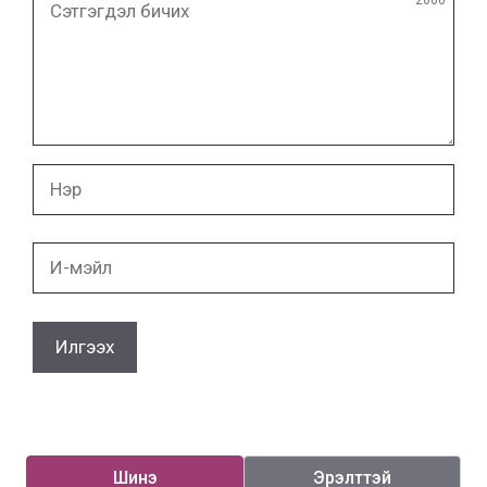
бичих
Нэр
И-
мэйл
Шинэ
Эрэлттэй