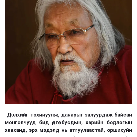
а
х
-Дэлхийг тохинуулж, даяарыг залуурдаж байсан
монголчууд бид өдгөө бусдын, харийн бодлогын
хавханд, эрх мэдэлд нь атгуулаастай, оршихуйн