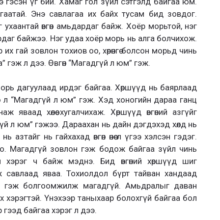
э гэсэн үг бий. Хамаг гол зүйл сэтгэлд байгаа юм.
аатай. Энэ савлагаа их байх тусам бид зовдог.
 ухаантай өвгөн амьдардаг байж. Хоёр морьтой, нэг
рдаг байжээ. Нэг удаа хоёр морь нь алга болчихож.
р их гай зовлон тохиов оо, хөрөнгө болсон морьд чинь
” гэж л дээ. Өвгөн “Магадгүй л юм” гэж.
 морь дагуулаад ирдэг байгаа. Хөршүүд нь баярлаад
мөн л “Магадгүй л юм” гэж. Хэд хоногийн дараа ганц
 яваад хөлөө хугалчихаж. Хөршүүд өвгөний азгүйг
дгүй л юм” гэжээ. Дараахан нь дайн дэгдэхэд хөлд нь
ь азтайг нь гайхахад өвгөн өнөө л үгээ хэлсэн гэдэг.
но. Магадгүй зовлон гэж бодож байгаа зүйл чинь
хэрэг ч байж мэднэ. Бид өвгөний хөршүүд шиг
 савлаад яваа. Тохиолдол бүрт тайван хандаад
э гэж болгоомжилж магадгүй. Амьдралыг даван
х хэрэгтэй. Үнэхээр таныхаар болохгүй байгаа бол
р гээд байгаа хэрэг л дээ.