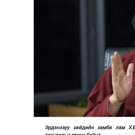
Эрдэнэзуу хийдийн хамба лам Х.Ба
товчлолыг хүргэж байна.