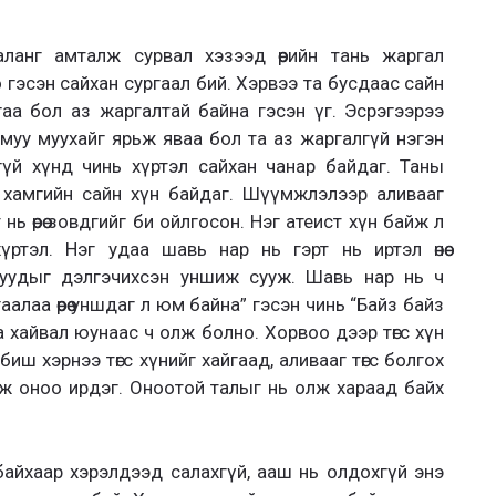
ланг амталж сурвал хэзээд өөрийн тань жаргал
 гэсэн сайхан сургаал бий. Хэрвээ та бусдаас сайн
аа бол аз жаргалтай байна гэсэн үг. Эсрэгээрээ
уу муухайг ярьж яваа бол та аз жаргалгүй нэгэн
гүй хүнд чинь хүртэл сайхан чанар байдаг. Таны
ий хамгийн сайн хүн байдаг. Шүүмжлэлээр аливааг
 өөрөө зовдгийг би ойлгосон. Нэг атеист хүн байж л
үртэл. Нэг удаа шавь нар нь гэрт нь иртэл өнөө
луудыг дэлгэчихсэн уншиж сууж. Шавь нар нь ч
алаа өөрөө уншдаг л юм байна” гэсэн чинь “Байз байз
а хайвал юунаас ч олж болно. Хорвоо дээр төгс хүн
ө төгс биш хэрнээ төгс хүнийг хайгаад, аливааг төгс болгох
ж оноо ирдэг. Оноотой талыг нь олж хараад байх
байхаар хэрэлдээд салахгүй, ааш нь олдохгүй энэ