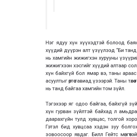
Нэг ядуу хүн хүүхэдтэй болоод баян
хүүдий дүүрэн алт үзүүлээд “Би танд 
нь хамгийн жижигхэн хурууны үзүүрий
жижигхээн хэсгийг хүүдий алтаар соли
хүн байхгүй бол ямар вэ, таны араас 
асуултыг өөртөө тавиад үзээрэй. Таны төл
нь танд байгаа хамгийн том зүйл.
Тэгэхээр яг одоо байгаа, байхгүй зү
хүн гурван зүйлтэй байхад л амьдрах
даарахгүйн тулд хувцас, толгой хор
Гэтэл бид хувцсаа хэдэн зуу болгох 
зовоосоор явдаг. Билл Гейтс мөнгөтэй