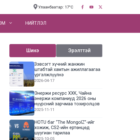
Улаанбаатар: 17°C
OM
НИЙТЛЭЛ
Шинэ
Эрэлттэй
Зэвсэгт хүчний жанжин
штабтай хамтын ажиллагаагаа
үргэлжлүүлнэ
2026-04-17
Энержи ресурс ХХК, Чайна
энержи компаниуд 2026 оны
нүүрсний зарчмаа тохиролцов
2025-11-11
HOTU баг “The MongolZ”-ийг
хожиж, CS2-ийн ертөнцөд
шуугиан тарилаа
2025-10-05