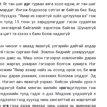
й. Яг тан шиг өдөрт гурван аяга хоол идэж, яг тан шиг
 амардаг. Ингэж бодохоор сэтгэл өег байгаа биз. Бид
. Нүүхдээ. ”Ямар их хэрэггүй зүйл цуглуулаа вэ” гэж
н тулд 15 тонн ус зарцуулагддаг гэсэн судалгаа
хязгаартай байгалийг хэрэглэж байгаа. Шуналгүй
 цагт та хэзээ ч баян болж чадахгүй.
н чинээг ч аваад явахгүй, үлгэрийн дайтай алдар
й гэсэн сургаал бий. Зовлон биднийг ухааруулдаг.
он давс нь. Маш олон гэгээрэл зовлонгийн дараа
оо жаргал, ухаарал гэгээрэл болгож хувирга. Нэг
жим “Ямар азаар найз нь осолд оров оо, би өчнөөн
всны дараа ухаажих, сэхээжих боломж олддог. Эд
иш. Нэгэнт авч явахгүй учраас. Хийсэн үйлийн үрээ л
дэхгүй байж мянган жилийн хөрөнгө цуглуулах гэж
үлдээхийн тулд гэдэг л дээ. Мэдээж үлдээлгүй л
үлдээлээ гээд хүүхэд чинь хангалттай аз жаргалтай
 өсгөх гээд ядаж явахад чинь цаана нь аминаасаа