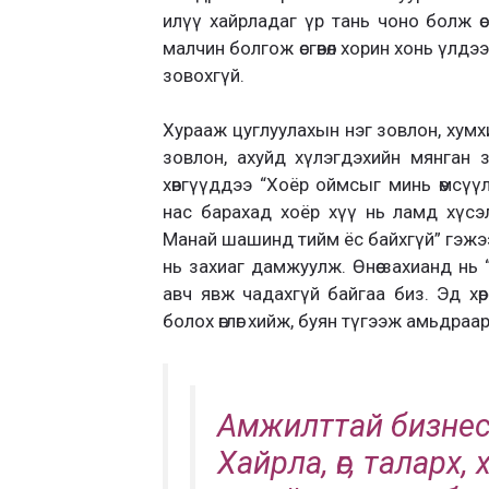
илүү хайрладаг үр тань чоно болж ө
малчин болгож өсгөвөл хорин хонь үлдээ
зовохгүй.
Хурааж цуглуулахын нэг зовлон, хумхи
зовлон, ахуйд хүлэгдэхийн мянган 
хөвгүүддээ “Хоёр оймсыг минь өмсү
нас барахад хоёр хүү нь ламд хүсэл
Манай шашинд тийм ёс байхгүй” гэжэ
нь захиаг дамжуулж. Өнөө захианд нь
авч явж чадахгүй байгаа биз. Эд хөр
болох өглөг хийж, буян түгээж амьдраа
Амжилттай бизнест
Хайрла, өг, таларх