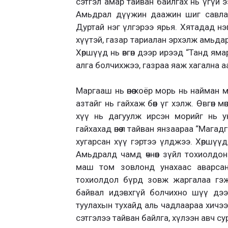
сэтгэл амар тайван байлгах нь үгүй э
Амьдрал дүүжин даажин шиг савлаг
Дуртай нэг үлгэрээ ярья. Хятадад нэг
хүүтэй, газар тариалан эрхэлж амьда
Хөршүүд нь өвгөн дээр ирээд “Танд яма
алга болчихжээ, газраа яаж хагална аа
Маргааш нь өнөө хоёр морь нь найман
азтайг нь гайхаж бөөн үг хэлж. Өвгөн 
хүү нь дагуулж ирсэн морийг нь унаж
гайхахад өнөө л тайван янзаараа “Мага
хугарсан хүү гэртээ үлджээ. Хөршүүд н
Амьдралд чамд өчнөөн зүйл тохиолдо
маш том зовлонд унахаас аварсан 
тохиолдол бүрд зовж жаргалаа гэж
байвал идэвхгүй болчихно шүү дэ
туулахын тухайд аль чадлаараа хичээ
сэтгэлээ тайван байлга, хүлээн авч су