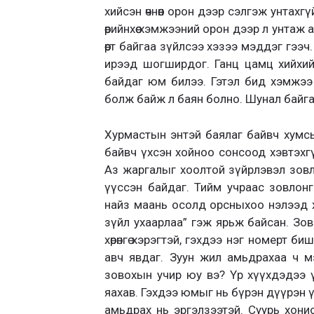
хийсэн өчнөөн орон дээр сэлгэж унтахгү
өөрийнхөө хэмжээний орон дээр л унтаж
өөрт байгаа зүйлсээ хэзээ мэддэг гээч
ирээд шогширдог. Ганц цамц хийхий
байдаг юм билээ. Гэтэл бид хэмжээ 
болж байж л баян болно. Шунал байгаа
Хурмастын энтэй баялаг байвч хумсы
байвч үхсэн хойноо сонсоод хэвтэхгү
Аз жаргалыг хоолтой зүйрлэвэл зовл
үүссэн байдаг. Тийм учраас зовлонг
найз маань осолд орсныхоо нэлээд хо
зүйл ухаарлаа” гэж ярьж байсан. Зо
хөрөнгө хэрэгтэй, гэхдээ нэг номерт б
авч явдаг. Зуун жил амьдрахаа ч мэ
зовохын учир юу вэ? Үр хүүхдэдээ 
яахав. Гэхдээ юмыг нь бүрэн дүүрэн 
амьдрах нь эргэлзээтэй. Суурь хонио