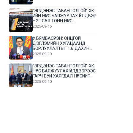
“ЭРДЭНЭС ТАВАНТОЛГОЙ” ХК-
ИЙН НҮҮРС БАЯЖУУЛАХ ҮЙЛДВЭР
НЭГ САЯ ТОНН НҮҮРС
БАЯЖУУЛЛАА
2025-09-15
У.БЯМБАСҮРЭН: ОНЦГОЙ
ДЭГЛЭМИЙН ХУГАЦААНД
БОРЛУУЛАЛТЫГ 1.6 ДАХИН
НЭМЭГДҮҮЛЭВ
2025-09-10
“ЭРДЭНЭС ТАВАНТОЛГОЙ” ХК
НҮҮРС БАЯЖУУЛАХ ҮЙЛДВЭРЭЭС
ГАРЧ БУЙ ХАЯГДАЛ НҮҮРСИЙГ
ДАХИН БОЛОВСРУУЛНА
2025-09-10
Л.Гүндалай: Дүр эсгэсэн худал
хуурмагтай эвлэрч чаддаггүй
нь миний алдаа байж магадгүй
2025-09-05
ЦОГТЦЭЦИЙ СУМЫН ЦАГААН-
ОВОО, СИЙРСТ БАГИЙН
ИРГЭДИЙН ТӨЛӨӨЛӨЛ НҮҮРС