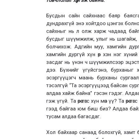
Бусдын сайн сайхнаас баяр баясга
дундрахгүй энэ хойтдоо цэнгэх болно
сайхныг нь л олж харж чадаад байг
бусдыг шүүмжилж, улыг нь шагайж, м
болчихож. Адгийн муу, хамгийн дур
хамгийн дургүй хүн өөр хэн нэг хүн
засдаг нь үнэн ч шүүмжилсээр эцэст нь
дээ. Бүхнийг үгүйсгэнэ, бурханыг х
эсэргүүцэгч маань бурханы сургаа
тэсэлгүй “Та эсэргүүцээд байсан сурга
алдаа хайж байна” гэсэн гэдэг. Алда
гэж үгүй. Та өөрөө төгс хүн мөн үү? Та өөрө
гээд байгаа юм биш биз? Алдаа бай
тусам алдаа багасдаг.
Хол байхаар санаад болохгүй, хамт 