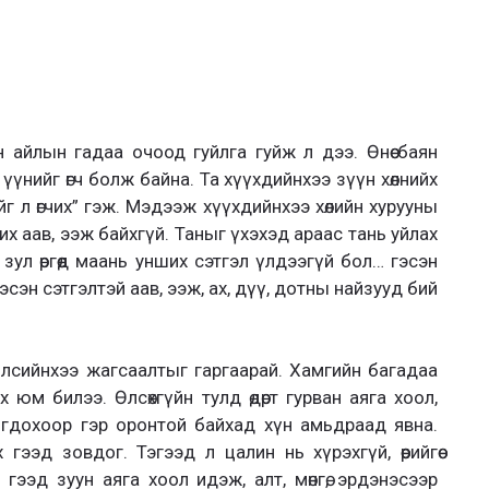
 айлын гадаа очоод гуйлга гуйж л дээ. Өнөө баян
үүнийг өгч болж байна. Та хүүхдийнхээ зүүн хөлнийх
г л өгчих” гэж. Мэдээж хүүхдийнхээ хөлийн хурууны
х аав, ээж байхгүй. Таныг үхэхэд араас тань уйлах
зул өргөөд маань унших сэтгэл үлдээгүй бол… гэсэн
өө гэсэн сэтгэлтэй аав, ээж, ах, дүү, дотны найзууд бий
йлсийнхээ жагсаалтыг гаргаарай. Хамгийн багадаа
 юм билээ. Өлсөхгүйн тулд өдөрт гурван аяга хоол,
огдохоор гэр оронтой байхад хүн амьдраад явна.
гээд зовдог. Тэгээд л цалин нь хүрэхгүй, өөрийгөө
 гээд зуун аяга хоол идэж, алт, мөнгө, эрдэнэсээр