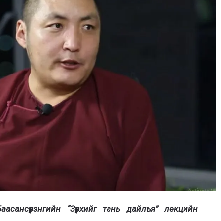
асансүрэнгийн “Зүрхийг тань дайлъя” лекцийн