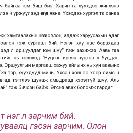
сч байгаа юм биш биз. Харин та хүүхдээ жинхэнэ
лээ ч үржүүлээд өсгөөд явна. Үхэхдээ хүртэл та санаа
ж хамгаалахын нөгөө зовлон, алдаж харуусахын адаг
зовлон гэж сургаал бий. Нэгэн хүү нас барахдаа
үлээд л оршуулдаг юм шүү” гэж захижээ. Аавыгаа
тийг нь хэлэхэд “Нүцгэн ирсэн нүцгэн л буцдаг.
э. Оршуулгын маргааш хажуу айлынх нь хүн аавынх
 “За тэр, хүүхдүүд минь. Үхсэн хойноо хоёр оймс ч
өнгөнд тэгтлээ шунаж амьдраад хэрэггүй шүү. Аль
рай” гэж бичсэн байж. Өгснөөр авах боломж гардаг.
 нэг л зарчим бий.
, хуваалц гэсэн зарчим. Олон