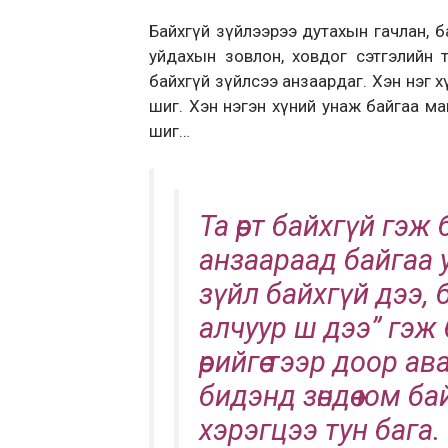
Байхгүй зүйлээрээ дутахын гачлан, б
уйдахын зовлон, ховдог сэтгэлийн т
байхгүй зүйлсээ анзаардаг. Хэн нэг х
шиг. Хэн нэгэн хүний унаж байгаа ма
шиг…
Та өөрт байхгүй гэ
анзаараад байгаа 
зүйл байхгүй дээ, 
алчуур ш дээ” гэж
өөрийгөө тээр доор 
бидэнд зөндөө юм б
хэрэгцээ тун бага.