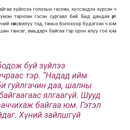
айгаа зүйлсээ голохын гаслан, хүссэндээ хүрсэн ч
үмэн тарчлан гэсэн сургаал бий. Бид дандаа өөрт
үний хөмсөг илүү тод, таных болохоор бүдэгхэн ч юм
шин тансаг, амьдарч байгаа гэр орон илүү гоё юм
ж бодож буй зүйлээ
учраас тэр. “Надад ийм
би гуйлгачин даа, шалны
 байгаагаас ялгаагүй. Шууд
авааччихаж байгаа юм. Гэтэл
айдаг. Хүний зайлшгүй