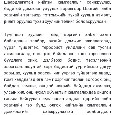
шаардлагатай нийгэм хамгааллыг сайжруулах,
бодитой дэмжлэг үзүүлэх зорилгоор Цэргийн алба
хаагчийн тэтгэвэр, тэтгэмжийн тухай хуульд нэмэлт,
өөрчлөлт оруулах тухай хуулийн төслийг боловсруулсан.
Түүнчлэн хуулийн төсөлд цэргийн алба хаагч
байлдааны талбар, энхийг дэмжих ажиллагаанд
үүрэг гүйцэтгэх, террорист үйлдлийн сөрөг тусгай
ажиллагаанд оролцох, байлдааны галт хэрэгслээр
буудлага хийх, дэлбэрэх бодис, тэсэлгээний
хэрэгсэл, аюултай хорт бодистой үүргийнхээ дагуу
харьцах, хуульд заасан чиг үүргээ гүйцэтгэж яваад
гэмт халдлагад өртөх, гэмт хэргийг таслан зогсоох, онц
байдал, гамшиг, онцгой нөхцөлийн байдалд ажиллах,
улсын хил, онц чухал объектыг хамгаалахдаа онцгой
гавьяа байгуулан амь насаа алдсан цэргийн алба
хаагчийн гэр бүлд олгох нийгмийн хамгааллын
дэмжлэгийг сайжруулахтай холбогдсон