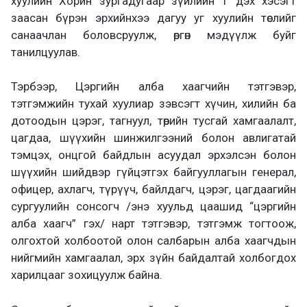
хуулийн Хорин зургадугаар зүйлийн 1 дэх хэсэгт
заасан бүрэн эрхийнхээ дагуу уг хуулийн төслийг
санаачлан боловсруулж, өргөн мэдүүлж буйг
танилцуулав.
Тэрбээр, Цэргийн алба хаагчийн тэтгэвэр,
тэтгэмжийн тухай хуулиар зэвсэгт хүчин, хилийн ба
дотоодын цэрэг, тагнуул, төрийн тусгай хамгаалалт,
цагдаа, шүүхийн шинжилгээний болон авлигатай
тэмцэх, онцгой байдлын асуудал эрхэлсэн болон
шүүхийн шийдвэр гүйцэтгэх байгууллагын генерал,
офицер, ахлагч, түрүүч, байлдагч, цэрэг, цагдаагийн
сургуулийн сонсогч /энэ хуульд цаашид “цэргийн
алба хаагч” гэх/ нарт тэтгэвэр, тэтгэмж тогтоож,
олгохтой холбоотой олон салбарын алба хаагчдын
нийгмийн хамгаалал, эрх зүйн байдалтай холбогдох
харилцааг зохицуулж байна.