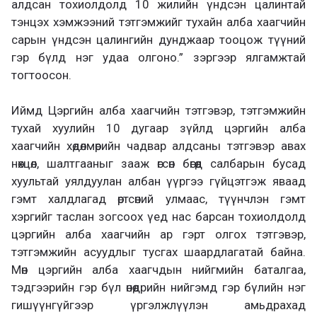
алдсан тохиолдолд 10 жилийн үндсэн цалинтай
тэнцэх хэмжээний тэтгэмжийг тухайн алба хаагчийн
сарын үндсэн цалингийн дунджаар тооцож түүний
гэр бүлд нэг удаа олгоно.” зэргээр ялгамжтай
тогтоосон.
Иймд Цэргийн алба хаагчийн тэтгэвэр, тэтгэмжийн
тухай хуулийн 10 дугаар зүйлд цэргийн алба
хаагчийн хөдөлмөрийн чадвар алдсаны тэтгэвэр авах
нөхцөл, шалтгааныг зааж өгсөн бөгөөд салбарын бусад
хуультай уялдуулан албан үүргээ гүйцэтгэж яваад
гэмт халдлагад өртсөний улмаас, түүнчлэн гэмт
хэргийг таслан зогсоох үед нас барсан тохиолдолд
цэргийн алба хаагчийн ар гэрт олгох тэтгэвэр,
тэтгэмжийн асуудлыг тусгах шаардлагатай байна.
Мөн цэргийн алба хаагчдын нийгмийн баталгаа,
тэдгээрийн гэр бүл өнөөдрийн нийгэмд гэр бүлийн нэг
гишүүнгүйгээр үргэлжлүүлэн амьдрахад