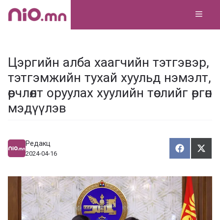
Skip
MEN
to
content
Цэргийн алба хаагчийн тэтгэвэр,
тэтгэмжийн тухай хуульд нэмэлт,
өөрчлөлт оруулах хуулийн төслийг өргөн
мэдүүлэв
Редакц
Хуваалца
Түг
Х
Т
2024-04-16
у
ү
в
г
а
э
а
э
л
х
ц
а
х