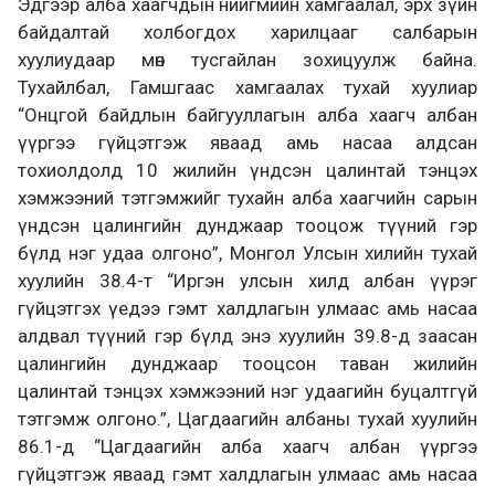
Эдгээр алба хаагчдын нийгмийн хамгаалал, эрх зүйн
байдалтай холбогдох харилцааг салбарын
хуулиудаар мөн тусгайлан зохицуулж байна.
Тухайлбал, Гамшгаас хамгаалах тухай хуулиар
“Онцгой байдлын байгууллагын алба хаагч албан
үүргээ гүйцэтгэж яваад амь насаа алдсан
тохиолдолд 10 жилийн үндсэн цалинтай тэнцэх
хэмжээний тэтгэмжийг тухайн алба хаагчийн сарын
үндсэн цалингийн дунджаар тооцож түүний гэр
бүлд нэг удаа олгоно”, Монгол Улсын хилийн тухай
хуулийн 38.4-т “Иргэн улсын хилд албан үүрэг
гүйцэтгэх үедээ гэмт халдлагын улмаас амь насаа
алдвал түүний гэр бүлд энэ хуулийн 39.8-д заасан
цалингийн дунджаар тооцсон таван жилийн
цалинтай тэнцэх хэмжээний нэг удаагийн буцалтгүй
тэтгэмж олгоно.”, Цагдаагийн албаны тухай хуулийн
86.1-д “Цагдаагийн алба хаагч албан үүргээ
гүйцэтгэж яваад гэмт халдлагын улмаас амь насаа