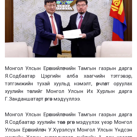
Монгол Улсын Ерөнхийлөгчийн Тамгын газрын дарга
Я.Содбаатар Цэргийн алба хаагчийн тэтгэвэр,
тэтгэмжийн тухай хуульд нэмэлт, өөрчлөлт оруулах
хуулийн төслийг Монгол Улсын Их Хурлын дарга
Г.Занданшатарт өргөн мэдүүллээ.
Монгол Улсын Ерөнхийлөгчийн Тамгын газрын дарга
Я.Содбаатар хуулийн төсөл өргөн мэдүүлэх үеэр Монгол
Улсын Ерөнхийлөгч У.Хүрэлсүх Монгол Улсын Үндсэн