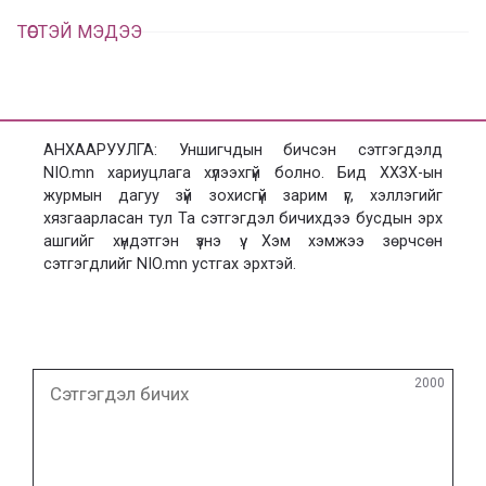
ТӨСТЭЙ МЭДЭЭ
АНХААРУУЛГА: Уншигчдын бичсэн сэтгэгдэлд
NIO.mn хариуцлага хүлээхгүй болно. Бид ХХЗХ-ын
журмын дагуу зүй зохисгүй зарим үг, хэллэгийг
хязгаарласан тул Та сэтгэгдэл бичихдээ бусдын эрх
ашгийг хүндэтгэн үзнэ үү. Хэм хэмжээ зөрчсөн
сэтгэгдлийг NIO.mn устгах эрхтэй.
Сэтгэгдэл
2000
бичих