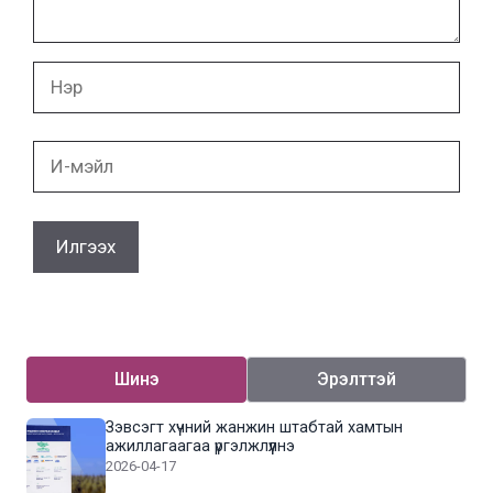
Нэр
И-
мэйл
Шинэ
Эрэлттэй
Зэвсэгт хүчний жанжин штабтай хамтын
ажиллагаагаа үргэлжлүүлнэ
2026-04-17