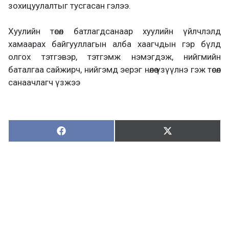
зохицуулалтыг тусгасан гэлээ.
Хуулийн төсөл батлагдсанаар хуулийн үйлчлэлд
хамаарах байгууллагын алба хаагчдын гэр бүлд
олгох тэтгэвэр, тэтгэмж нэмэгдэж, нийгмийн
баталгаа сайжирч, нийгэмд эерэг нөлөө үзүүлнэ гэж төсөл
санаачлагч үзжээ
Хуваалцах:
Түгээх:
Х
Т
у
ү
в
г
а
э
а
э
л
х
ц
а
х