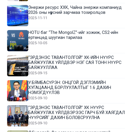
Энержи ресурс ХХК, Чайна энержи компаниуд
2026 оны нүүрсний зарчмаа тохиролцов
2025-11-11
HOTU баг “The MongolZ”-ийг хожиж, CS2-ийн
ертөнцөд шуугиан тарилаа
2025-10-05
“ЭРДЭНЭС ТАВАНТОЛГОЙ” ХК-ИЙН НҮҮРС
БАЯЖУУЛАХ ҮЙЛДВЭР НЭГ САЯ ТОНН НҮҮРС
БАЯЖУУЛЛАА
2025-09-15
У.БЯМБАСҮРЭН: ОНЦГОЙ ДЭГЛЭМИЙН
ХУГАЦААНД БОРЛУУЛАЛТЫГ 1.6 ДАХИН
НЭМЭГДҮҮЛЭВ
2025-09-10
“ЭРДЭНЭС ТАВАНТОЛГОЙ” ХК НҮҮРС
БАЯЖУУЛАХ ҮЙЛДВЭРЭЭС ГАРЧ БУЙ ХАЯГДАЛ
НҮҮРСИЙГ ДАХИН БОЛОВСРУУЛНА
2025-09-10