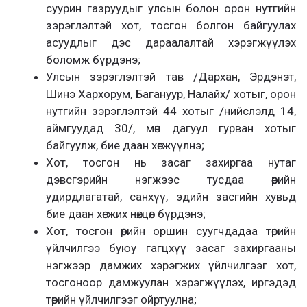
суурин газруудыг улсын болон орон нутгийн
зэрэглэлтэй хот, тосгон болгон байгуулах
асуудлыг дэс дараалалтай хэрэгжүүлэх
боломж бүрдэнэ;
Улсын зэрэглэлтэй тав /Дархан, Эрдэнэт,
Шинэ Хархорум, Багануур, Налайх/ хотыг, орон
нутгийн зэрэглэлтэй 44 хотыг /нийслэлд 14,
аймгуудад 30/, мөн дагуул гурван хотыг
байгуулж, бие даан хөгжүүлнэ;
Хот, тосгон нь засаг захиргаа нутаг
дэвсгэрийн нэгжээс тусдаа өөрийн
удирдлагатай, санхүү, эдийн засгийн хувьд
бие даан хөгжих нөхцөл бүрдэнэ;
Хот, тосгон өөрийн оршин суугчдадаа төрийн
үйлчилгээ буюу гагцхүү засаг захиргааны
нэгжээр дамжих хэрэгжих үйлчилгээг хот,
тосгоноор дамжуулан хэрэгжүүлэх, иргэдэд
төрийн үйлчилгээг ойртуулна;