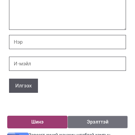
Нэр
И-
мэйл
Шинэ
Эрэлттэй