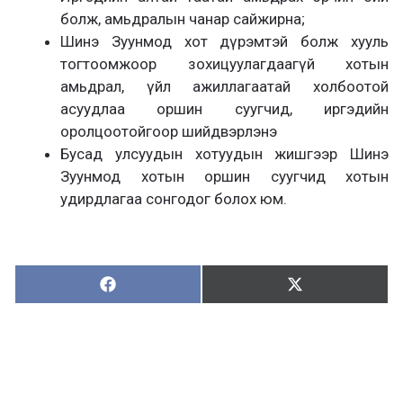
болж, амьдралын чанар сайжирна;
Шинэ Зуунмод хот дүрэмтэй болж хууль
тогтоомжоор зохицуулагдаагүй хотын
амьдрал, үйл ажиллагаатай холбоотой
асуудлаа оршин суугчид, иргэдийн
оролцоотойгоор шийдвэрлэнэ
Бусад улсуудын хотуудын жишгээр Шинэ
Зуунмод хотын оршин суугчид хотын
удирдлагаа сонгодог болох юм.
Хуваалцах:
Түгээх:
Х
Т
у
ү
в
г
а
э
а
э
л
х
ц
а