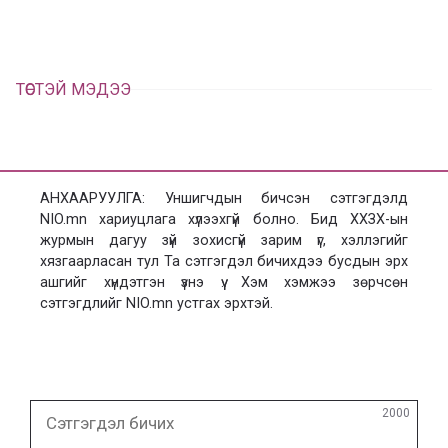
х
ТӨСТЭЙ МЭДЭЭ
АНХААРУУЛГА: Уншигчдын бичсэн сэтгэгдэлд
NIO.mn хариуцлага хүлээхгүй болно. Бид ХХЗХ-ын
журмын дагуу зүй зохисгүй зарим үг, хэллэгийг
хязгаарласан тул Та сэтгэгдэл бичихдээ бусдын эрх
ашгийг хүндэтгэн үзнэ үү. Хэм хэмжээ зөрчсөн
сэтгэгдлийг NIO.mn устгах эрхтэй.
Сэтгэгдэл
2000
бичих