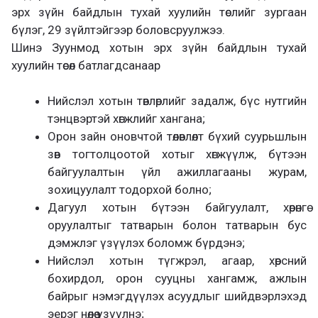
эрх зүйн байдлын тухай хуулийн төслийг зургаан
бүлэг, 29 зүйлтэйгээр боловсруулжээ.
Шинэ Зуунмод хотын эрх зүйн байдлын тухай
хуулийн төсөл батлагдсанаар
Нийслэл хотын төвлөрлийг задалж, бүс нутгийн
тэнцвэртэй хөгжлийг хангана;
Орон зайн оновчтой төлөвлөлт бүхий суурьшлын
зөв тогтолцоотой хотыг хөгжүүлж, бүтээн
байгуулалтын үйл ажиллагааны журам,
зохицуулалт тодорхой болно;
Дагуул хотын бүтээн байгуулалт, хөрөнгө
оруулалтыг татварын болон татварын бус
дэмжлэг үзүүлэх боломж бүрдэнэ;
Нийслэл хотын түгжрэл, агаар, хөрсний
бохирдол, орон сууцны хангамж, ажлын
байрыг нэмэгдүүлэх асуудлыг шийдвэрлэхэд
эерэг нөлөө үзүүлнэ;