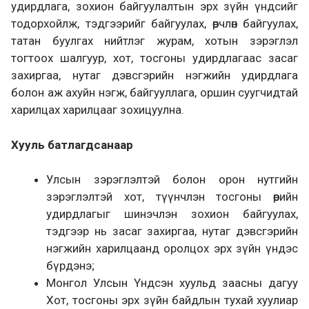
удирдлага, зохион байгуулалтын эрх зүйн үндсийг
тодорхойлж, тэдгээрийг байгуулах, өөрчлөн байгуулах,
татан буулгах нийтлэг журам, хотын зэрэглэл
тогтоох шалгуур, хот, тосгоны удирдлагаас засаг
захиргаа, нутаг дэвсгэрийн нэгжийн удирдлага
болон аж ахуйн нэгж, байгууллага, оршин суугчидтай
харилцах харилцааг зохицуулна.
Хууль батлагдсанаар
Улсын зэрэглэлтэй болон орон нутгийн
зэрэглэлтэй хот, түүнчлэн тосгоны өөрийн
удирдлагыг шинэчлэн зохион байгуулах,
тэдгээр нь засаг захиргаа, нутаг дэвсгэрийн
нэгжийн харилцаанд оролцох эрх зүйн үндэс
бүрдэнэ;
Монгол Улсын Үндсэн хуульд заасны дагуу
Хот, тосгоны эрх зүйн байдлын тухай хуулиар