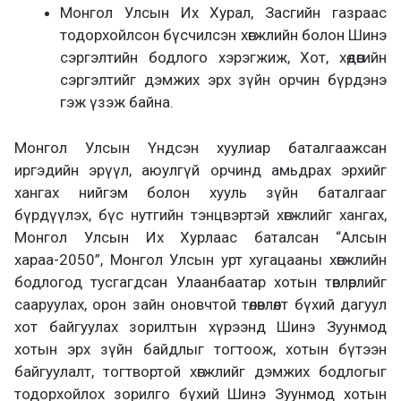
Монгол Улсын Их Хурал, Засгийн газраас
тодорхойлсон бүсчилсэн хөгжлийн болон Шинэ
сэргэлтийн бодлого хэрэгжиж, Хот, хөдөөгийн
сэргэлтийг дэмжих эрх зүйн орчин бүрдэнэ
гэж үзэж байна.
Монгол Улсын Үндсэн хуулиар баталгаажсан
иргэдийн эрүүл, аюулгүй орчинд амьдрах эрхийг
хангах нийгэм болон хууль зүйн баталгааг
бүрдүүлэх, бүс нутгийн тэнцвэртэй хөгжлийг хангах,
Монгол Улсын Их Хурлаас баталсан “Алсын
хараа-2050”, Монгол Улсын урт хугацааны хөгжлийн
бодлогод тусгагдсан Улаанбаатар хотын төвлөрлийг
сааруулах, орон зайн оновчтой төлөвлөлт бүхий дагуул
хот байгуулах зорилтын хүрээнд Шинэ Зуунмод
хотын эрх зүйн байдлыг тогтоож, хотын бүтээн
байгуулалт, тогтвортой хөгжлийг дэмжих бодлогыг
тодорхойлох зорилго бүхий Шинэ Зуунмод хотын