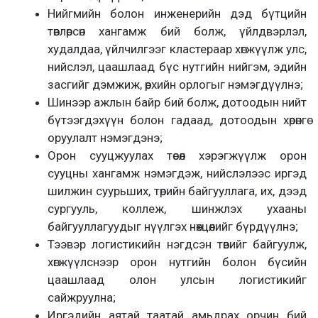
Нийгмийн болон инженерийн дэд бүтцийн
төвлөрсөн хангамж бий болж, үйлдвэрлэл,
худалдаа, үйлчилгээг кластераар хөгжүүлж улс,
нийслэл, цаашлаад бүс нутгийн нийгэм, эдийн
засгийг дэмжиж, өрхийн орлогыг нэмэгдүүлнэ;
Шинээр ажлын байр бий болж, дотоодын нийт
бүтээгдэхүүн болон гадаад, дотоодын хөрөнгө
оруулалт нэмэгдэнэ;
Орон сууцжуулах төсөл хэрэгжүүлж орон
сууцны хангамж нэмэгдэж, нийслэлээс иргэд
шилжин суурьших, төрийн байгууллага, их, дээд
сургууль, коллеж, шинжлэх ухааны
байгууллагуудыг нүүлгэх нөхцөлийг бүрдүүлнэ;
Тээвэр логистикийн нэгдсэн төвийг байгуулж,
хөгжүүлснээр орон нутгийн болон бүсийн
цаашлаад олон улсын логистикийг
сайжруулна;
Иргэдийн аятай таатай амьдрах орчин бий