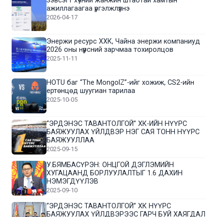
Зэвсэгт хүчний жанжин штабтай хамтын
ажиллагаагаа үргэлжлүүлнэ
2026-04-17
Энержи ресурс ХХК, Чайна энержи компаниуд
2026 оны нүүрсний зарчмаа тохиролцов
2025-11-11
HOTU баг “The MongolZ”-ийг хожиж, CS2-ийн
ертөнцөд шуугиан тарилаа
2025-10-05
“ЭРДЭНЭС ТАВАНТОЛГОЙ” ХК-ИЙН НҮҮРС
БАЯЖУУЛАХ ҮЙЛДВЭР НЭГ САЯ ТОНН НҮҮРС
БАЯЖУУЛЛАА
2025-09-15
У.БЯМБАСҮРЭН: ОНЦГОЙ ДЭГЛЭМИЙН
ХУГАЦААНД БОРЛУУЛАЛТЫГ 1.6 ДАХИН
НЭМЭГДҮҮЛЭВ
2025-09-10
“ЭРДЭНЭС ТАВАНТОЛГОЙ” ХК НҮҮРС
БАЯЖУУЛАХ ҮЙЛДВЭРЭЭС ГАРЧ БУЙ ХАЯГДАЛ