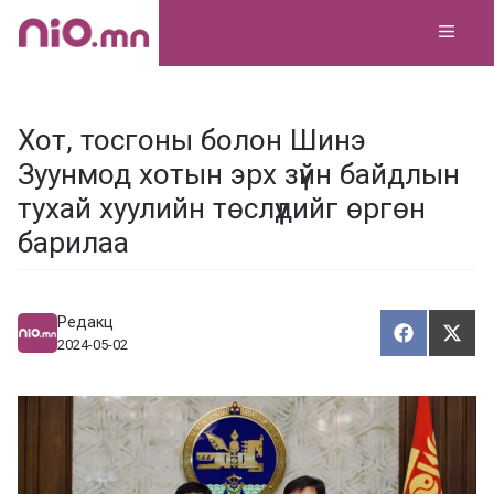
Skip
MEN
to
content
Хот, тосгоны болон Шинэ
Зуунмод хотын эрх зүйн байдлын
тухай хуулийн төслүүдийг өргөн
барилаа
Редакц
Хуваалца
Түг
Х
Т
2024-05-02
у
ү
в
г
а
э
а
э
л
х
ц
а
х