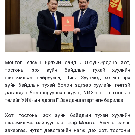
Монгол Улсын Ерөнхий сайд Л.Оюун-Эрдэнэ Хот,
тосгоны эрх зүйн байдлын тухай хуулийн
шинэчилсэн найруулга, Шинэ Зуунмод хотын эрх
зүйн байдлын тухай болон эдгээр хуулийн төсөлтэй
дагалдан боловсруулсан хууль, УИХ-ын тогтоолын
төслийг УИХ-ын дарга Г.Занданшатарт өргөн барилаа.
Хот, тосгоны эрх зүйн байдлын тухай хуулийн
шинэчилсэн найруулгын төслөөр Монгол Улсын засаг
захиргаа, нутаг дэвсгэрийн нэгж дэх хот, тосгоны