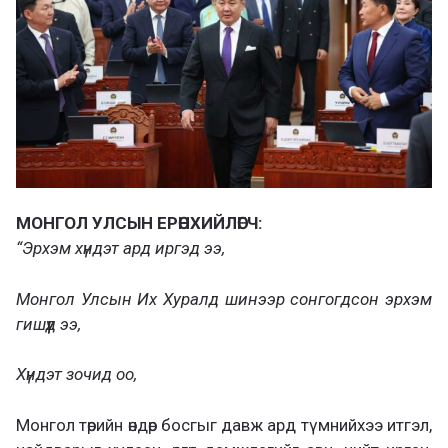
МОНГОЛ УЛСЫН ЕРӨНХИЙЛӨГЧ:
“Эрхэм хүндэт ард иргэд ээ,
Монгол Улсын Их Хуралд шинээр сонгогдсон эрхэм
гишүүд ээ,
Хүндэт зочид оо,
Монгол төрийн өндөр босгыг давж ард түмнийхээ итгэл,