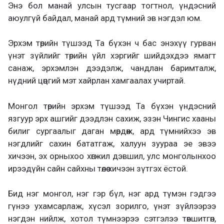
Энэ бол манай улсын тусгаар тогтнол, үндэсний
аюулгүй байдал, манай ард түмний эв нэгдэл юм.
Эрхэм төрийн түшээд Та бүхэн ч бас энэхүү гурван
үнэт зүйлийг төрийн үйл хэргийг шийдэхдээ ямагт
санаж, эрхэмлэн дээдэлж, чандлан баримталж,
нүдний цөцгий мэт хайрлан хамгаалах учиртай.
Монгол төрийн эрхэм түшээд Та бүхэн үндэсний
язгуур эрх ашгийг дээдлэн сахиж, эзэн Чингис хааны
билиг сургаалыг даган мөрдөж, ард түмнийхээ эв
нэгдлийг сахин бататгаж, халуун зуураа эе эвээ
хичээн, эх орныхоо хөгжил дэвшил, улс монголынхоо
ирээдүйн сайн сайхны төлөө хичээн зүтгэх ёстой.
Бид нэг монгол, нэг гэр бүл, нэг ард түмэн гэдгээ
гүнээ ухамсарлаж, хүсэл зорилго, үнэт зүйлээрээ
нэгдэн нийлж, хотол түмнээрээ сэтгэлээ төвшитгөн,