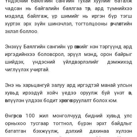
Үндэсний баялгийн сангийн тухай хуулийг баталж
чадсан нь байгалийн баялгаа төр, ард түмнийхээ
мэдэлд байлгаж, үр шимийг нь иргэн бүр тэгш
хүртэх эрх зүйн шинэчлэл, тогтолцооны өөрчлөлтийн
эхлэл боллоо.
Энэхүү Баялгийн сангийн үр өгөөжийг нэн тэргүүнд ард
иргэдийнхээ боловсрол, эрүүл мэнд, орон байрыг
шийдэх, үндэсний үйлдвэрлэлийг дэмжихэд
чиглүүлэх учиртай.
Энэ нь харьцангуй залуу ард иргэдтэй манай улсын
хувьд ирээдүй хойч үедээ оруулж буй үнэт өв,
өвлүүлэн үлдээх бодит хөрөнгө оруулалт болох юм.
Өнгөрсөн 100 жил монголчууд бидний хувьд улс
орныхоо тусгаар тогтнол, бүрэн эрхт байдлыг
бататган бэхжүүлж, дэлхий дахинаа хүлээн