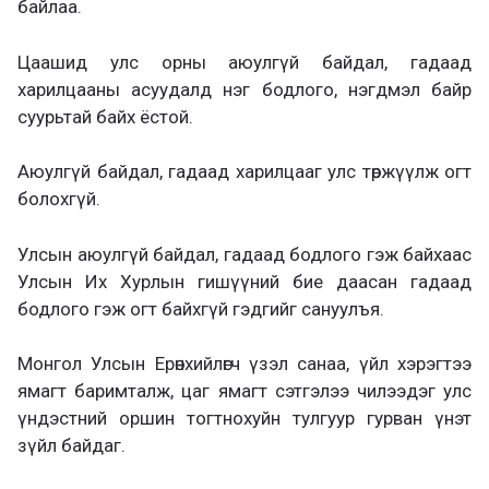
байлаа.
Цаашид улс орны аюулгүй байдал, гадаад
харилцааны асуудалд нэг бодлого, нэгдмэл байр
суурьтай байх ёстой.
Аюулгүй байдал, гадаад харилцааг улс төржүүлж огт
болохгүй.
Улсын аюулгүй байдал, гадаад бодлого гэж байхаас
Улсын Их Хурлын гишүүний бие даасан гадаад
бодлого гэж огт байхгүй гэдгийг сануулъя.
Монгол Улсын Ерөнхийлөгч үзэл санаа, үйл хэрэгтээ
ямагт баримталж, цаг ямагт сэтгэлээ чилээдэг улс
үндэстний оршин тогтнохуйн тулгуур гурван үнэт
зүйл байдаг.