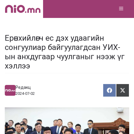
Skip
MEN
to
content
Ерөнхийлөгч ес дэх удаагийн
сонгуулиар байгуулагдсан УИХ-
ын анхдугаар чуулганыг нээж үг
хэллээ
Редакц
Хуваалца
Түг
Х
Т
2024-07-02
у
ү
в
г
а
э
а
э
л
х
ц
а
х