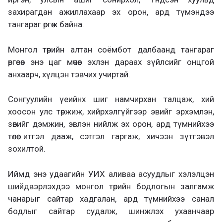
захирагдан ажиллахаар эх орон, ард түмэндээ
тангараг өргөж байна.
Монгол төрийн алтан соёмбот далбаанд тангараг
өргөсөн энэ цаг мөчөөс эхлэн дараах зүйлсийг онцгой
анхаарч, хүлцэн тэвчих учиртай.
Сонгуулийн үеийнх шиг намчирхан талцаж, хий
хоосон улс төржиж, хийрхэлгүйгээр эвийг эрхэмлэн,
зөвийг дэмжин, эвлэн нийлж эх орон, ард түмнийхээ
төлөө итгэл дааж, сэтгэл гаргаж, хичээн зүтгэвэл
зохилтой.
Иймд энэ удаагийн УИХ аливаа асуудлыг хэлэлцэн
шийдвэрлэхдээ монгол төрийн бодлогын залгамж
чанарыг сайтар хадгалан, ард түмнийхээ санал
бодлыг сайтар судалж, шинжлэх ухаанчаар