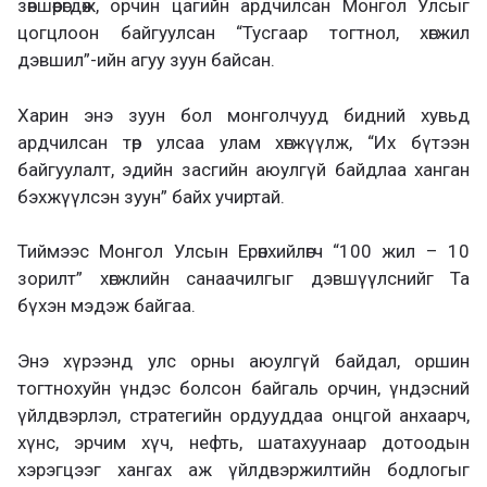
зөвшөөрөгдөж, орчин цагийн ардчилсан Монгол Улсыг
цогцлоон байгуулсан “Тусгаар тогтнол, хөгжил
дэвшил”-ийн агуу зуун байсан.
Харин энэ зуун бол монголчууд бидний хувьд
ардчилсан төр улсаа улам хөгжүүлж, “Их бүтээн
байгуулалт, эдийн засгийн аюулгүй байдлаа ханган
бэхжүүлсэн зуун” байх учиртай.
Тиймээс Монгол Улсын Ерөнхийлөгч “100 жил – 10
зорилт” хөгжлийн санаачилгыг дэвшүүлснийг Та
бүхэн мэдэж байгаа.
Энэ хүрээнд улс орны аюулгүй байдал, оршин
тогтнохуйн үндэс болсон байгаль орчин, үндэсний
үйлдвэрлэл, стратегийн ордууддаа онцгой анхаарч,
хүнс, эрчим хүч, нефть, шатахуунаар дотоодын
хэрэгцээг хангах аж үйлдвэржилтийн бодлогыг