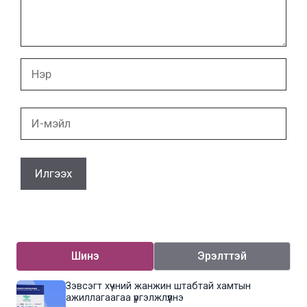
Нэр
И-
мэйл
Шинэ
Эрэлттэй
Зэвсэгт хүчний жанжин штабтай хамтын
ажиллагаагаа үргэлжлүүлнэ