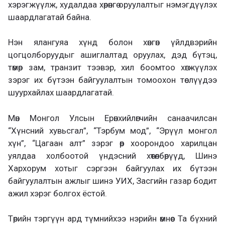
хэрэгжүүлж, худалдаа хөрөнгө оруулалтыг нэмэгдүүлэх
шаардлагатай байна.
Нэн ялангуяа хүнд болон хөнгөн үйлдвэрийн
цогцолборуудыг ашиглалтад оруулах, дэд бүтэц,
төмөр зам, транзит тээвэр, хил боомтоо хөгжүүлэх
зэрэг их бүтээн байгуулалтын томоохон төслүүдээ
шуурхайлах шаардлагатай.
Мөн Монгол Улсын Ерөнхийлөгчийн санаачилсан
“Хүнсний хувьсгал”, “Тэрбум мод”, “Эрүүл монгол
хүн”, “Цагаан алт” зэрэг өөр хоорондоо харилцан
уялдаа холбоотой үндэсний хөтөлбөрүүд, Шинэ
Хархорум хотыг сэргээн байгуулах их бүтээн
байгуулалтын ажлыг шинэ УИХ, Засгийн газар бодит
ажил хэрэг болгох ёстой.
Төрийн тэргүүн ард түмнийхээ нэрийн өмнөөс Та бүхний