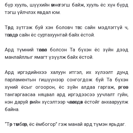
бүр хууль, шүүхийн өмнө тэгш байж, хууль ёс хүн бүрд
тэгш үйлчлэх явдал юм.
Төрд зүтгэж буй хэн боловч төгс сайн мэдлэггүй ч,
төгөлдөр сайн ёс суртахуунтай байх ёстой.
Ард түмний төлөөлөл болсон Та бүхэн ёс зүйн дээд
манлайллыг ямагт үзүүлж байх ёстой.
Ард иргэдийнхээ халуун итгэл, их хүлээлт дунд
парламентын гишүүнээр сонгогдож буй Та бүхэн
хүний ёсыг огоорон, ёс зүйн алдаа гаргаж, өргөсөн
тангаргаасаа няцвал ард иргэдээсээ уучлалт гуйн,
нэн даруй өөрийн хүсэлтээр чөлөөлөгдөх ёстойг анхааруулж
байна.
“Төр төмбөгөр, ёс ёмбогор” гэж манай ард түмэн ярьдаг.