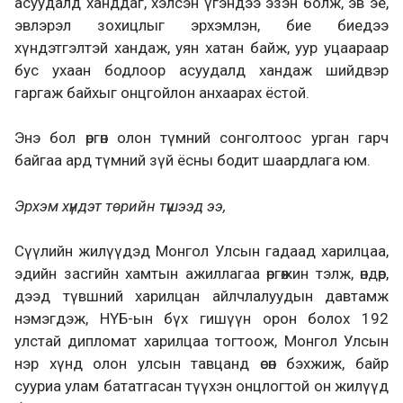
асуудалд ханддаг, хэлсэн үгэндээ эзэн болж, эв эе,
эвлэрэл зохицлыг эрхэмлэн, бие биедээ
хүндэтгэлтэй хандаж, уян хатан байж, уур уцаараар
бус ухаан бодлоор асуудалд хандаж шийдвэр
гаргаж байхыг онцгойлон анхаарах ёстой.
Энэ бол өргөн олон түмний сонголтоос урган гарч
байгаа ард түмний зүй ёсны бодит шаардлага юм.
Эрхэм хүндэт төрийн түшээд ээ,
Сүүлийн жилүүдэд Монгол Улсын гадаад харилцаа,
эдийн засгийн хамтын ажиллагаа өргөжин тэлж, өндөр,
дээд түвшний харилцан айлчлалуудын давтамж
нэмэгдэж, НҮБ-ын бүх гишүүн орон болох 192
улстай дипломат харилцаа тогтоож, Монгол Улсын
нэр хүнд олон улсын тавцанд өсөн бэхжиж, байр
сууриа улам бататгасан түүхэн онцлогтой он жилүүд