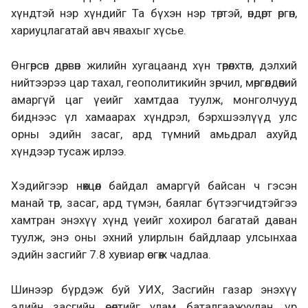
хүндтэй нэр хүндийг Та бүхэн нэр төртэй, өндөрт өргөн,
хариуцлагатай авч явахыг хүсье.
Өнгөрсөн дөрвөн жилийн хугацаанд хүн төрөлхтөн, дэлхий
нийтээрээ цар тахал, геополитикийн зөрчил, мөргөлдөөний
амаргүй цаг үеийг хамтдаа туулж, монголчууд
биднээс үл хамаарах хүндрэл, бэрхшээлүүд улс
орны эдийн засаг, ард түмний амьдрал ахуйд
хүндээр тусаж ирлээ.
Хэдийгээр нөхцөл байдал амаргүй байсан ч гэсэн
манай төр, засаг, ард түмэн, баялаг бүтээгчидтэйгээ
хамтран энэхүү хүнд үеийг хохирол багатай даван
туулж, энэ оны эхний улирлын байдлаар улсынхаа
эдийн засгийг 7.8 хувиар өсгөж чадлаа.
Шинээр бүрдэж буй УИХ, Засгийн газар энэхүү
эдийн засгийн өсөлтийг улам баталгаажуулан, үр