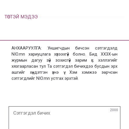
ТӨСТЭЙ МЭДЭЭ
АНХААРУУЛГА: Уншигчдын бичсэн сэтгэгдэлд
NIO.mn хариуцлага хүлээхгүй болно. Бид ХХЗХ-ын
журмын дагуу зүй зохисгүй зарим үг, хэллэгийг
хязгаарласан тул Та сэтгэгдэл бичихдээ бусдын эрх
ашгийг хүндэтгэн үзнэ үү. Хэм хэмжээ зөрчсөн
сэтгэгдлийг NIO.mn устгах эрхтэй.
Сэтгэгдэл
2000
бичих