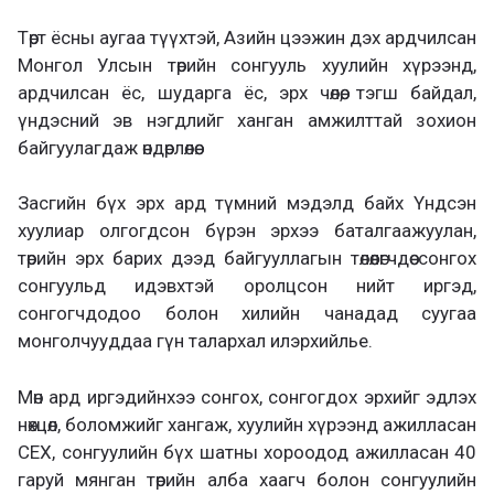
Төрт ёсны аугаа түүхтэй, Азийн цээжин дэх ардчилсан
Монгол Улсын төрийн сонгууль хуулийн хүрээнд,
ардчилсан ёс, шударга ёс, эрх чөлөө, тэгш байдал,
үндэсний эв нэгдлийг ханган амжилттай зохион
байгуулагдаж өндөрлөлөө.
Засгийн бүх эрх ард түмний мэдэлд байх Үндсэн
хуулиар олгогдсон бүрэн эрхээ баталгаажуулан,
төрийн эрх барих дээд байгууллагын төлөөлөгчдөө сонгох
сонгуульд идэвхтэй оролцсон нийт иргэд,
сонгогчдодоо болон хилийн чанадад суугаа
монголчууддаа гүн талархал илэрхийлье.
Мөн ард иргэдийнхээ сонгох, сонгогдох эрхийг эдлэх
нөхцөл, боломжийг хангаж, хуулийн хүрээнд ажилласан
СЕХ, сонгуулийн бүх шатны хороодод ажилласан 40
гаруй мянган төрийн алба хаагч болон сонгуулийн