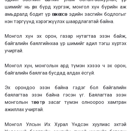
шимийг нь өрх бүрд хүргэж, монгол хүн бүрийн аж
амьдралд бодит үр өгөөжөө өгсөн эдийн засгийн бодлогыг
нэн тэргүүнд хэрэгжүүлэх шаардлагатай байна.
Монгол хүн эх орон, газар нутагтаа эзэн байж,
байгалийн баялгийнхаа үр шимийг адил тэгш хүртэх
учиртай.
Монгол хүн, монголын ард түмэн хэзээ ч эх орон,
байгалийн баялгаа бусдад алдах ёсгүй.
Эх орондоо эзэн байна гэдэг бол байгалийн
баялагтаа эзэн байна гэсэн үг. Баялагтаа эзэн
монголын төлөө төр засаг түмэн олноороо хамтран
ажиллах учиртай.
Монгол Улсын Их Хурал Үндсэн хуулиас эхтэй