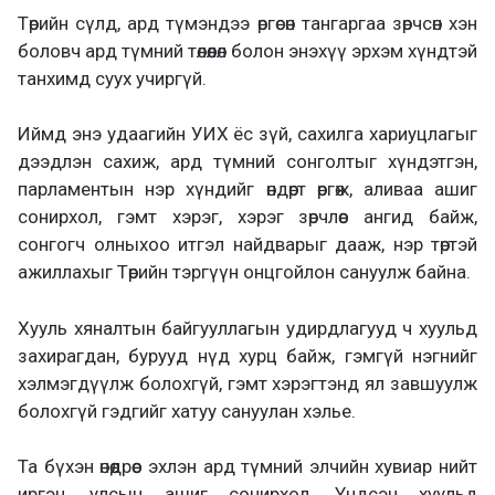
Төрийн сүлд, ард түмэндээ өргөсөн тангаргаа зөрчсөн хэн
боловч ард түмний төлөөлөл болон энэхүү эрхэм хүндтэй
танхимд суух учиргүй.
Иймд энэ удаагийн УИХ ёс зүй, сахилга хариуцлагыг
дээдлэн сахиж, ард түмний сонголтыг хүндэтгэн,
парламентын нэр хүндийг өндөрт өргөж, аливаа ашиг
сонирхол, гэмт хэрэг, хэрэг зөрчлөөс ангид байж,
сонгогч олныхоо итгэл найдварыг дааж, нэр төртэй
ажиллахыг Төрийн тэргүүн онцгойлон сануулж байна.
Хууль хяналтын байгууллагын удирдлагууд ч хуульд
захирагдан, бурууд нүд хурц байж, гэмгүй нэгнийг
хэлмэгдүүлж болохгүй, гэмт хэрэгтэнд ял завшуулж
болохгүй гэдгийг хатуу сануулан хэлье.
Та бүхэн өнөөдрөөс эхлэн ард түмний элчийн хувиар нийт
иргэн, улсын ашиг сонирхол, Үндсэн хуульд