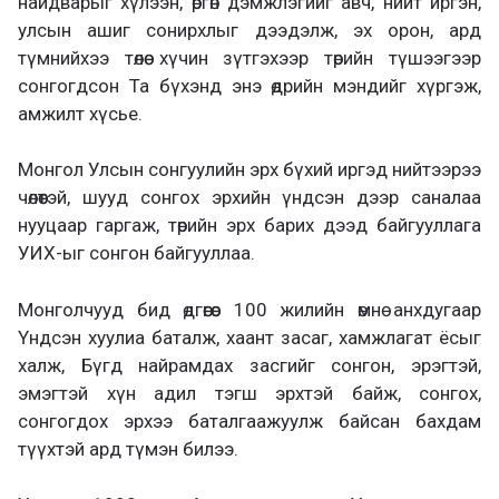
найдварыг хүлээн, өргөн дэмжлэгийг авч, нийт иргэн,
улсын ашиг сонирхлыг дээдэлж, эх орон, ард
түмнийхээ төлөө хүчин зүтгэхээр төрийн түшээгээр
сонгогдсон Та бүхэнд энэ өдрийн мэндийг хүргэж,
амжилт хүсье.
Монгол Улсын сонгуулийн эрх бүхий иргэд нийтээрээ
чөлөөтэй, шууд сонгох эрхийн үндсэн дээр саналаа
нууцаар гаргаж, төрийн эрх барих дээд байгууллага
УИХ-ыг сонгон байгууллаа.
Монголчууд бид өдгөөгөөс 100 жилийн өмнө анхдугаар
Үндсэн хуулиа баталж, хаант засаг, хамжлагат ёсыг
халж, Бүгд найрамдах засгийг сонгон, эрэгтэй,
эмэгтэй хүн адил тэгш эрхтэй байж, сонгох,
сонгогдох эрхээ баталгаажуулж байсан бахдам
түүхтэй ард түмэн билээ.