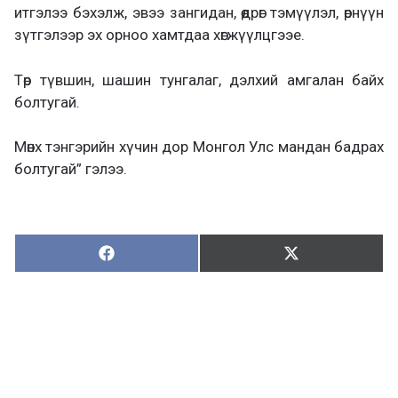
итгэлээ бэхэлж, эвээ зангидан, өөдрөг тэмүүлэл, өрнүүн
зүтгэлээр эх орноо хамтдаа хөгжүүлцгээе.
Төр түвшин, шашин тунгалаг, дэлхий амгалан байх
болтугай.
Мөнх тэнгэрийн хүчин дор Монгол Улс мандан бадрах
болтугай” гэлээ.
Хуваалцах:
Түгээх:
Х
Т
у
ү
в
г
а
э
а
э
л
х
ц
а
х