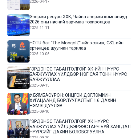
2026-04-17
Энержи ресурс ХХК, Чайна энержи компаниуд
2026 оны нүүрсний зарчмаа тохиролцов
2025-11-11
HOTU баг “The MongolZ”-ийг хожиж, CS2-ийн
ертөнцөд шуугиан тарилаа
2025-10-05
“ЭРДЭНЭС ТАВАНТОЛГОЙ” ХК-ИЙН НҮҮРС
БАЯЖУУЛАХ ҮЙЛДВЭР НЭГ САЯ ТОНН НҮҮРС
БАЯЖУУЛЛАА
2025-09-15
У.БЯМБАСҮРЭН: ОНЦГОЙ ДЭГЛЭМИЙН
ХУГАЦААНД БОРЛУУЛАЛТЫГ 1.6 ДАХИН
НЭМЭГДҮҮЛЭВ
2025-09-10
“ЭРДЭНЭС ТАВАНТОЛГОЙ” ХК НҮҮРС
БАЯЖУУЛАХ ҮЙЛДВЭРЭЭС ГАРЧ БУЙ ХАЯГДАЛ
НҮҮРСИЙГ ДАХИН БОЛОВСРУУЛНА
2025-09-10