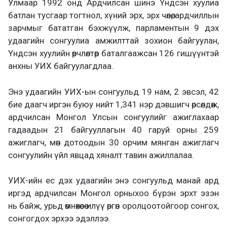
Улмаар 1992 онд Ардчилсан шинэ Үндсэн хуулиа
батлан тусгаар тогтнол, хүний эрх, эрх чөлөө, ардчиллын
зарчмыг бататган бэхжүүлж, парламентын 9 дэх
удаагийн сонгуулиа амжилттай зохион байгуулан,
Үндсэн хуулийн өөрчлөлтөөр баталгаажсан 126 гишүүнтэй
анхны УИХ байгуулагдлаа.
Энэ удаагийн УИХ-ын сонгуульд 19 нам, 2 эвсэл, 42
бие даагч иргэн буюу нийт 1,341 нэр дэвшигч өрсөлдөж,
ардчилсан Монгол Улсын сонгуулийг ажиглахаар
гадаадын 21 байгууллагын 40 гаруй орны 259
ажиглагч, мөн дотоодын 30 орчим мянган ажиглагч
сонгуулийн үйл явцад хяналт тавин ажиллалаа.
УИХ-ийн ес дэх удаагийн энэ сонгуульд манай ард
иргэд ардчилсан Монгол орныхоо бүрэн эрхт эзэн
нь байж, урьд өмнөхөөсөө илүү өргөн оролцоотойгоор сонгох,
сонгогдох эрхээ эдэллээ.