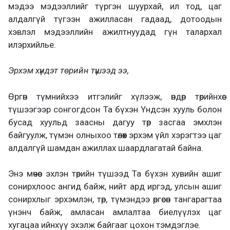
мэдээ мэдээллийг түргэн шуурхай, ил тод, цаг
алдалгүй түгээн ажилласан гадаад, дотоодын
хэвлэл мэдээллийн ажилтнуудад гүн талархал
илэрхийлье.
Эрхэм хүндэт төрийн түшээд ээ,
Өргөн түмнийхээ итгэлийг хүлээж, өндөр төрийнхөө
түшээгээр сонгогдсон Та бүхэн Үндсэн хууль болон
бусад хуульд заасны дагуу төр засгаа эмхлэн
байгуулж, түмэн олныхоо төлөөх эрхэм үйл хэрэгтээ цаг
алдалгүй шамдан ажиллах шаардлагатай байна.
Энэ мөчөөс эхлэн төрийн түшээд Та бүхэн хувийн ашиг
сонирхлоос ангид байж, нийт ард иргэд, улсын ашиг
сонирхлыг эрхэмлэн, төр, түмэндээ өргөсөн тангарагтаа
үнэнч байж, амласан амлалтаа биелүүлэх цаг
хугацаа ийнхүү эхэлж байгааг цохон тэмдэглэе.