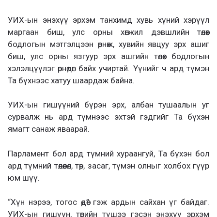
УИХ-ын энэхүү эрхэм танхимд хувь хүний хэрүүл
маргаан биш, улс орны хөгжил дэвшлийн төлөөх
бодлогын мэтгэлцээн өрнөж, хувийн явцуу эрх ашиг
биш, улс орны язгуур эрх ашгийн төлөөх бодлогын
хэлэлцүүлэг өрнөдөг байх учиртай. Үүнийг ч ард түмэн
Та бүхнээс хатуу шаардаж байна.
УИХ-ын гишүүний бүрэн эрх, албан тушаалын уг
сурвалж нь ард түмнээс эхтэй гэдгийг Та бүхэн
ямагт санаж яваарай.
Парламент бол ард түмний хураангуй, Та бүхэн бол
ард түмний төлөөлөл, төр, засаг, түмэн олныг холбох гүүр
юм шүү.
“Хүн нэрээ, тогос өдөө” гэж ардын сайхан үг байдаг.
УИХ-ын гишүүн, төрийн түшээ гэсэн энэхүү эрхэм