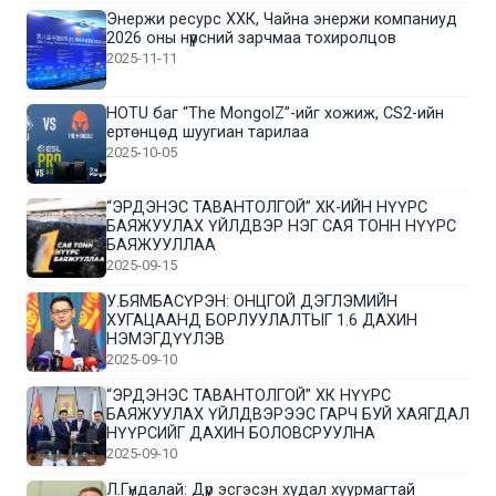
Энержи ресурс ХХК, Чайна энержи компаниуд
2026 оны нүүрсний зарчмаа тохиролцов
2025-11-11
HOTU баг “The MongolZ”-ийг хожиж, CS2-ийн
ертөнцөд шуугиан тарилаа
2025-10-05
“ЭРДЭНЭС ТАВАНТОЛГОЙ” ХК-ИЙН НҮҮРС
БАЯЖУУЛАХ ҮЙЛДВЭР НЭГ САЯ ТОНН НҮҮРС
БАЯЖУУЛЛАА
2025-09-15
У.БЯМБАСҮРЭН: ОНЦГОЙ ДЭГЛЭМИЙН
ХУГАЦААНД БОРЛУУЛАЛТЫГ 1.6 ДАХИН
НЭМЭГДҮҮЛЭВ
2025-09-10
“ЭРДЭНЭС ТАВАНТОЛГОЙ” ХК НҮҮРС
БАЯЖУУЛАХ ҮЙЛДВЭРЭЭС ГАРЧ БУЙ ХАЯГДАЛ
НҮҮРСИЙГ ДАХИН БОЛОВСРУУЛНА
2025-09-10
Л.Гүндалай: Дүр эсгэсэн худал хуурмагтай