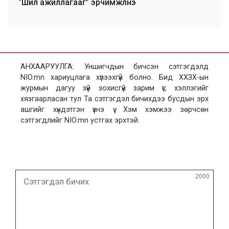
“Шил ажиллагааг” эрчимжүүлнэ
АНХААРУУЛГА: Уншигчдын бичсэн сэтгэгдэлд
NIO.mn хариуцлага хүлээхгүй болно. Бид ХХЗХ-ын
журмын дагуу зүй зохисгүй зарим үг, хэллэгийг
хязгаарласан тул Та сэтгэгдэл бичихдээ бусдын эрх
ашгийг хүндэтгэн үзнэ үү. Хэм хэмжээ зөрчсөн
сэтгэгдлийг NIO.mn устгах эрхтэй.
Сэтгэгдэл
2000
бичих