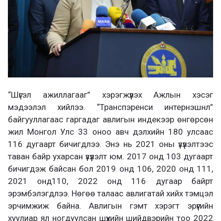
“Шүгэл ажиллагааг” хэрэгжүүлэх Ажлын хэсэг
мэдээлэл хийлээ. “Транспэренси интернэшнл”
байгууллагаас гаргадаг авлигын индекээр өнгөрсөн
жил Монгол Улс 33 оноо авч дэлхийн 180 улсаас
116 дугаарт бичигдлээ. Энэ нь 2021 оны үзүүлэлтээс
таван байр ухарсан үзүүлэлт юм. 2017 онд 103 дугаарт
бичигдэж байсан бол 2019 онд 106, 2020 онд 111,
2021 онд110, 2022 онд 116 дугаар байрт
эрэмбэлэгдлээ. Нөгөө талаас авлигатай хийх тэмцэл
эрчимжиж байна. Авлигын гэмт хэрэгт эрүүгийн
хуулиар ял ногдуулсан шүүхийн шийдвэрийн тоо 2022