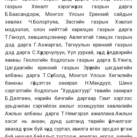
газрын Хяналт хэрэгжүүлэх газрын дарга
Б.Баасандорж, Монгол Улсын Ерөнхий сайдын
зөвлөх Ч.Болортуяа, Засгийн газрын Хэвлэл
мэдээлэл, олон нийттэй харилцах газрын дарга
Т.Ганзул, зөвшилцсөнөөр Авлигатай тэмцэх газрын
дэд дарга Г.Азжаргал, Тагнуулын ерөнхий газрын
дэд дарга С.Хүдэрчулуун, Уул уурхай, хүнд үйлдвэрийн
яамны Геологийн бодлогын газрын дарга Б.Уянга,
Цагдаагийн ерөнхий газрын Эрүүгийн цагдаагийн
албаны дарга Т.Сүхболд, Монгол Улсын Хөгжлийн
банкны гүйцэтгэх захирал Н.Мандуул, Шинэ
сэргэлтийн бодлогын “Хурдасгуур” төвийн захирал
Б.Дөлгөөн, нарийн бичгийн даргаар Гэмт хэргээс
урьдчилан сэргийлэх ажлыг зохицуулах зөвлөлийн
Ажлын албаны дарга Т.Нямгэрэл ажиллана.Ажлын
хэсэг нь анхан, дунд шатанд төрийн үйлчилгээг
авахад үүсэж буй хүнд суртал, авилга өгөх эрсдэл үүсгэж
буй нөхцөл байдлыг тогтоож, арилгах, иргэд, хувийн