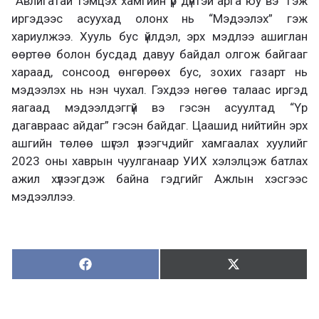
“Авлигатай тэмцэх хамгийн үр дүнтэй арга юу вэ” гэж
иргэдээс асуухад олонх нь “Мэдээлэх” гэж
хариулжээ. Хууль бус үйлдэл, эрх мэдлээ ашиглан
өөртөө болон бусдад давуу байдал олгож байгааг
хараад, сонсоод өнгөрөөх бус, зохих газарт нь
мэдээлэх нь нэн чухал. Гэхдээ нөгөө талаас иргэд
яагаад мэдээлдэггүй вэ гэсэн асуултад “Үр
дагавраас айдаг” гэсэн байдаг. Цаашид нийтийн эрх
ашгийн төлөө шүгэл үлээгчдийг хамгаалах хуулийг
2023 оны хаврын чуулганаар УИХ хэлэлцэж батлах
ажил хүлээгдэж байна гэдгийг Ажлын хэсгээс
мэдээллээ.
Хуваалцах:
Түгээх:
Х
Т
у
в
г
а
э
а
э