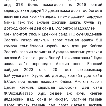
онд 318 болж нэмэгдсэн нь 2018 онтой
харьцуулахад даруй 10 дахин нэмэгдсэн тоо бөгөөд
авлигын гэмт хэргийн илрүүлэлт нэмэгдсэнийг харуулж
байна гэж тус ажлын хэсгийн дарга, Хууль зүй,
дотоод хэргийн дэд сайд Б.Солонгоо мэдээллээ.
Мөн Монгол Улсын Ерөнхий сайд Л.Оюун-Эрдэнийн
Засгийн газар авлигын эсрэг тэмцэл өрнүүлж 5Ш
хэмээн томъёолсон нэрийн дор дэвшүүлж байгаа
Засгийн газрын зорилт нь бүхэлдээ авлигыг устгахад
чиглэж байгааг онцлов. Энэхүү 5Ш ажиллагааны “Шүгэл
ажиллагаа”-г хэрэгжүүлэх Ажлын хэсэг Ерөнхий
сайдын 2023 оны 20 тоот захирамжаар
байгуулагдаж, Хууль зүй, дотоод хэргийн дэд сайд
Б.Солонгоо ахлан ажиллаж байна. Ажлын хэсэгт
Цахим хөгжил, харилцаа холбооны дэд сайд
Ж.Эрхэмбаатар, Хүнс, хөдөө аж ахуй, хөнгөн
үйлдвэрийн дэд сайд М.Ганхүлэг, Засгийн газрын
Хэрэг эрхлэх газрын дэд дарга бөгөөд Засгийн