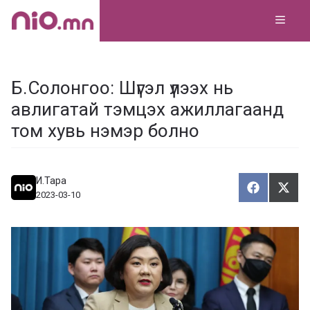
Skip
MEN
to
content
Б.Солонгоо: Шүгэл үлээх нь
авлигатай тэмцэх ажиллагаанд
том хувь нэмэр болно
И.Тара
Хуваалца
Түгэ
Х
Т
2023-03-10
у
в
г
а
э
а
э
л
х
ц
а
х