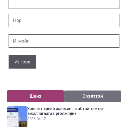
Нэр
И-
мэйл
Шинэ
Эрэлттэй
Зэвсэгт хүчний жанжин штабтай хамтын
ажиллагаагаа үргэлжлүүлнэ
2026-04-17