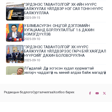
“ЭРДЭНЭС ТАВАНТОЛГОЙ” ХК-ИЙН НҮҮРС
БАЯЖУУЛАХ ҮЙЛДВЭР НЭГ САЯ ТОНН НҮҮРС
БАЯЖУУЛЛАА
2025-09-15
У.БЯМБАСҮРЭН: ОНЦГОЙ ДЭГЛЭМИЙН
ХУГАЦААНД БОРЛУУЛАЛТЫГ 1.6 ДАХИН
НЭМЭГДҮҮЛЭВ
2025-09-10
“ЭРДЭНЭС ТАВАНТОЛГОЙ” ХК НҮҮРС
БАЯЖУУЛАХ ҮЙЛДВЭРЭЭС ГАРЧ БУЙ ХАЯГДАЛ
НҮҮРСИЙГ ДАХИН БОЛОВСРУУЛНА
2025-09-10
Л.Гүндалай: Дүр эсгэсэн худал хуурмагтай
эвлэрч чаддаггүй нь миний алдаа байж магадгүй
2025-09-05
ЦОГТЦЭЦИЙ СУМЫН ЦАГААН-ОВОО, СИЙРСТ
Редакцын бодлого
Сурталчилгаа
Холбоо барих
БАГИЙН ИРГЭДИЙН ТӨЛӨӨЛӨЛ НҮҮРС
БАЯЖУУЛАХ ҮЙЛДВЭРТЭЙ ТАНИЛЦЛАА
2025-09-01
© 2022-2026 Бүх эрх хуулиар хамгаалагдсан. КОННЕКТ НЬЮС ХХК
“ЭРДЭНЭС ТАВАНТОЛГОЙ” ХК “МОНГОЛ-