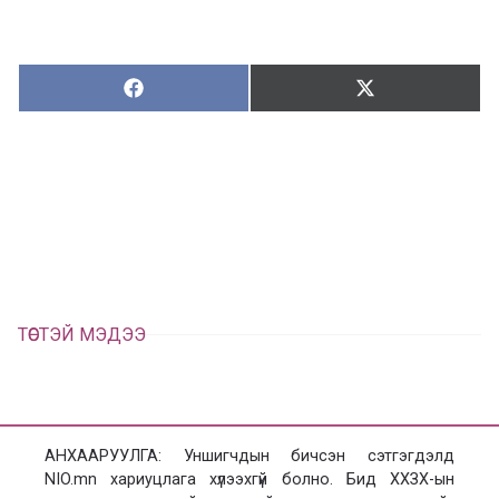
Хуваалцах:
Түгээх:
Х
Т
у
в
г
а
э
а
э
л
х
ц
а
х
ТӨСТЭЙ МЭДЭЭ
АНХААРУУЛГА: Уншигчдын бичсэн сэтгэгдэлд
NIO.mn хариуцлага хүлээхгүй болно. Бид ХХЗХ-ын