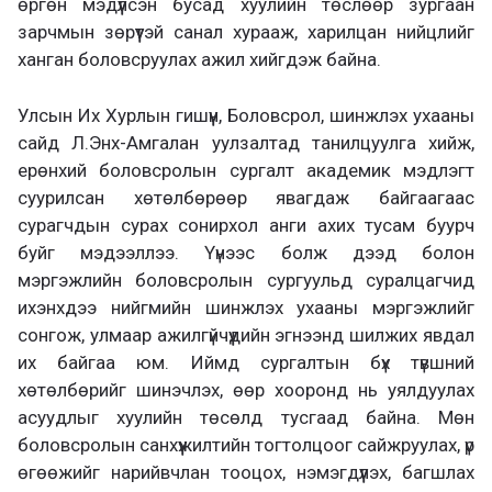
өргөн мэдүүлсэн бусад хуулийн төслөөр зургаан
зарчмын зөрүүтэй санал хурааж, харилцан нийцлийг
ханган боловсруулах ажил хийгдэж байна.
Улсын Их Хурлын гишүүн, Боловсрол, шинжлэх ухааны
сайд Л.Энх-Амгалан уулзалтад танилцуулга хийж,
ерөнхий боловсролын сургалт академик мэдлэгт
суурилсан хөтөлбөрөөр явагдаж байгаагаас
сурагчдын сурах сонирхол анги ахих тусам буурч
буйг мэдээллээ. Үүнээс болж дээд болон
мэргэжлийн боловсролын сургуульд суралцагчид
ихэнхдээ нийгмийн шинжлэх ухааны мэргэжлийг
сонгож, улмаар ажилгүйчүүдийн эгнээнд шилжих явдал
их байгаа юм. Иймд сургалтын бүх түвшний
хөтөлбөрийг шинэчлэх, өөр хооронд нь уялдуулах
асуудлыг хуулийн төсөлд тусгаад байна. Мөн
боловсролын санхүүжилтийн тогтолцоог сайжруулах, үр
өгөөжийг нарийвчлан тооцох, нэмэгдүүлэх, багшлах