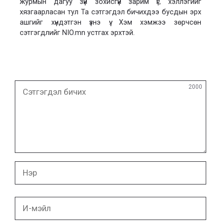
журмын дагуу зүй зохисгүй зарим үг, хэллэгийг
хязгаарласан тул Та сэтгэгдэл бичихдээ бусдын эрх
ашгийг хүндэтгэн үзнэ үү. Хэм хэмжээ зөрчсөн
сэтгэгдлийг NIO.mn устгах эрхтэй.
Сэтгэгдэл
2000
бичих
Нэр
И-
мэйл