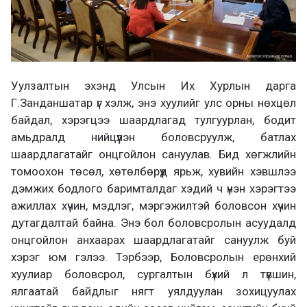
Уулзалтын эхэнд Улсын Их Хурлын дарга
Г.Занданшатар үг хэлж, энэ хуулийг улс орны нөхцөл
байдал, хэрэгцээ шаардлагад тулгуурлан, бодит
амьдралд нийцүүлэн боловсруулж, батлах
шаардлагатайг онцгойлон сануулав. Бид хөгжлийн
томоохон төсөл, хөтөлбөрүүд ярьж, хувийн хэвшлээ
дэмжих бодлого баримталдаг хэдий ч үнэн хэрэгтээ
ажиллах хүчин, мэдлэг, мэргэжилтэй боловсон хүчин
дутагдалтай байна. Энэ бол боловсролын асуудалд
онцгойлон анхаарах шаардлагатайг сануулж буй
хэрэг юм гэлээ. Тэрбээр, Боловсролын ерөнхий
хуулиар боловсрол, сургалтын бүхий л түвшин,
ялгаатай байдлыг нягт уялдуулан зохицуулах