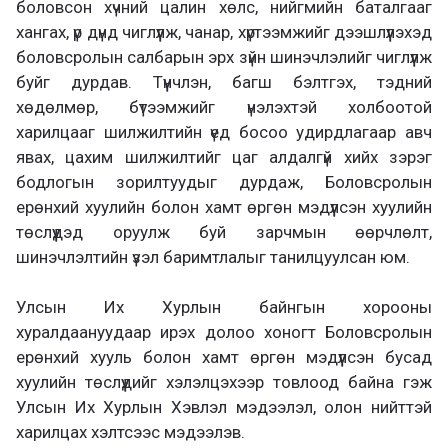
боловсон хүчний цалин хөлс, нийгмийн баталгааг
хангах, үр дүнд чиглүүлж, чанар, хүртээмжийг дээшлүүлэхэд
боловсролын салбарын эрх зүйн шинэчлэлийг чиглүүлж
буйг дурдав. Түүнчлэн, багш бэлтгэх, тэдний
хөдөлмөр, бүтээмжийг үнэлэхтэй холбоотой
харилцааг шилжилтийн үед босоо удирдлагаар авч
явах, цахим шилжилтийг цаг алдалгүй хийх зэрэг
бодлогын зорилтуудыг дурдаж, Боловсролын
ерөнхий хуулийн болон хамт өргөн мэдүүлсэн хуулийн
төслүүдэд оруулж буй зарчмын өөрчлөлт,
шинэчлэлтийн үзэл баримтлалыг танилцуулсан юм.
Улсын Их Хурлын байнгын хорооны
хуралдаануудаар ирэх долоо хоногт Боловсролын
ерөнхий хууль болон хамт өргөн мэдүүлсэн бусад
хуулийн төслүүдийг хэлэлцэхээр товлоод байна гэж
Улсын Их Хурлын Хэвлэл мэдээлэл, олон нийттэй
харилцах хэлтсээс мэдээлэв.