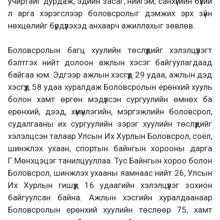
учиртайг дурдаж, эдийн засаг, нийгэм, санхүүгийн бүхий
л арга хэрэгслээр боловсролыг дэмжих эрх зүйн
нөхцөлийг бүрдүүлэхэд анхаарч ажиллахыг зөвлөв.
Боловсролын багц хуулийн төслүүдийг хэлэлцүүлэгт
бэлтгэх нийт долоон ажлын хэсэг байгуулагдаад
байгаа юм. Эдгээр ажлын хэсгүүд 29 удаа, ажлын дэд
хэсгүүд 58 удаа хуралдаж Боловсролын ерөнхий хууль
болон хамт өргөн мэдүүлсэн сургуулийн өмнөх ба
ерөнхий, дээд, хүмүүнлэгийн, мэргэжлийн боловсрол,
судалгааны их сургуулийн зэрэг хуулийн төслүүдийг
хэлэлцсэн талаар Улсын Их Хурлын Боловсрол, соёл,
шинжлэх ухаан, спортын байнгын хорооны дарга
Г.Мөнхцэцэг танилцууллаа. Тус Байнгын хороо болон
Боловсрол, шинжлэх ухааны яамнаас нийт 26, Улсын
Их Хурлын гишүүд 16 удаагийн хэлэлцүүлэг зохион
байгуулсан байна. Ажлын хэсгийн хуралдаанаар
Боловсролын ерөнхий хуулийн төслөөр 75, хамт