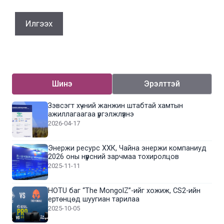
Шинэ
Эрэлттэй
Зэвсэгт хүчний жанжин штабтай хамтын
ажиллагаагаа үргэлжлүүлнэ
2026-04-17
Энержи ресурс ХХК, Чайна энержи компаниуд
2026 оны нүүрсний зарчмаа тохиролцов
2025-11-11
HOTU баг “The MongolZ”-ийг хожиж, CS2-ийн
ертөнцөд шуугиан тарилаа
2025-10-05